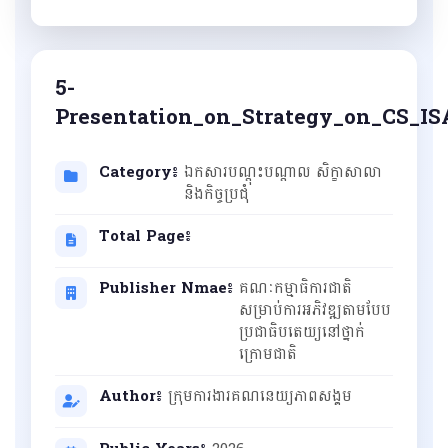
5-
Presentation_on_Strategy_on_CS_IS
Category៖
ឯកសារបណ្ដុះបណ្ដាល សិក្ខាសាលា
និងកិច្ចប្រជុំ
Total Page៖
Publisher Nmae៖
គណៈកម្មាធិការជាតិ
សម្រាប់ការអភិវឌ្ឍតាមបែប
ប្រជាធិបតេយ្យនៅថ្នាក់
ក្រោមជាតិ
Author៖
ក្រុមការងារគណនេយ្យភាពសង្គម