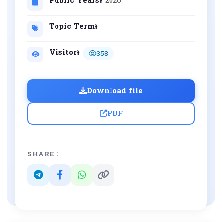
Public Years៖
2026
Topic Term៖
Visitor៖
358
Download file
PDF
SHARE ៖