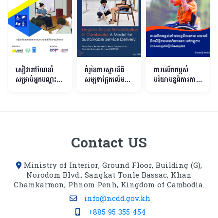
សៀវភៅណែនាំ
គំរូនៃការស្តារនីតិ
ការលើកកម្ពស់
សម្រាប់អ្នកបណ្តុះ
សម្បទាផ្អែកលើមន្ទីរ
បរិយាបន្នពិការភាព
បណ្តាលអំពី
ពេទ្យនៅកម្ពុជា
សមធម៌និងសិទ្ធិជន
បរិយាបន្នពិការភាព
មានពិការភាព នៅ
កម្ពុជា
Contact US
Ministry of Interior, Ground Floor, Building (G),
Norodom Blvd., Sangkat Tonle Bassac, Khan
Chamkarmon, Phnom Penh, Kingdom of Cambodia.
info@ncdd.gov.kh
+885 95 355 454