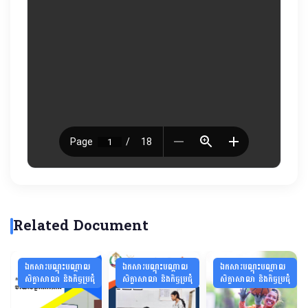
Related Document
ឯកសារបណ្ដុះបណ្ដាល
ឯកសារបណ្ដុះបណ្ដាល
ឯកសារបណ្ដុះបណ្ដាល
សិក្ខាសាលា និងកិច្ចប្រជុំ
សិក្ខាសាលា និងកិច្ចប្រជុំ
សិក្ខាសាលា និងកិច្ចប្រជុំ