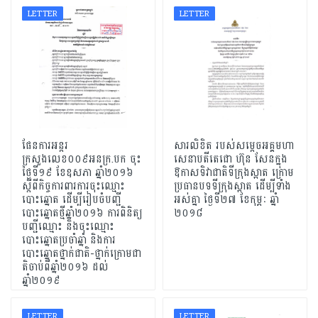
LETTER
LETTER
ផែនការអន្តរ
សារលិខិត របស់សម្តេចអគ្គមហា
ក្រសួងលេខ០០៩អនក្រ.បក ចុះ
សេនាបតីតេជោ ហ៊ុន សែនក្នុង
ថ្ងៃទី១៩ ខែឧសភា ឆ្នាំ២០១៦
ឱកាសទិវាជាតិទីក្រុងស្អាត ក្រោម
ស្តីពីកិច្ចការពារការចុះឈ្មោះ
ប្រធានបទទីក្រុងស្អាត ដើម្បីទាំង
បោះឆ្នោត ដើម្បីរៀបចំបញ្ជី
អស់គ្នា ថ្ងៃទី២៧ ខែកុម្ភៈ ឆ្នាំ​
បោះឆ្នោតថ្មីឆ្នាំ២០១៦ ការពិនិត្យ
២០១៨
បញ្ជីឈ្មោះ និងចុះឈ្មោះ
បោះឆ្នោតប្រចាំឆ្នាំ និងការ
បោះឆ្នោតថ្នាក់ជាតិ-ថ្នាក់ក្រោមជា
តិចាប់ពីឆ្នាំ២០១៦ ដល់
ឆ្នាំ២០១៩
LETTER
LETTER