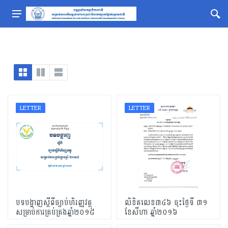
LETTER
LETTER
បទបង្ហាញស្តីពីច្បាប់ហិរញ្ញវត្ថុ
លិខិតលេខ៣៤៦ ចុះថ្ងៃទី ៣១
សម្រាប់ការគ្រប់គ្រងឆ្នាំ២០១៨
ខែសីហា ឆ្នាំ២០១៦