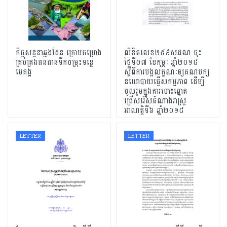
កិច្ចសន្ទនាឆ្លងដែន ក្រោមគម្រោង
លិខិតលេខ២៥៩សជណ ចុះ
គ្រប់គ្រងធនធានទឹកចម្រុះទន្លេ
ថ្ងៃទី០៧ ខែកុម្ភៈ ឆ្នាំ២០១៨
មេគង្គ
ស្តីពីការបង្កលក្ខណៈឲ្យគណបក្យ
នយោបាយធ្វើសកម្មភាព ដើម្បី
ចូលរួមក្នុងការបោះឆ្នោត
ជ្រើសរើសតំណាងរាស្ត្រ
អាណត្តិទី៦ ឆ្នាំ២០១៨
LETTER
LETTER