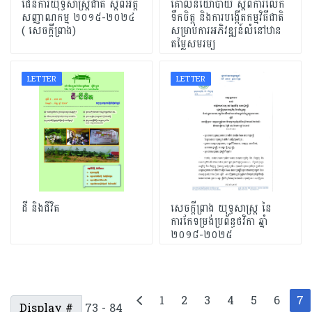
ផែនការយុទ្ធសាស្ត្រជាតិ ស្តីពីអត្ត
គោលនយោបាយ ស្តីពីការលើក
សញ្ញាណកម្ម ២០១៥-២០២៤
ទឹកចិត្ត និងការបង្កើតកម្មវិធីជាតិ
( សេចក្តីព្រាង)
សម្រាប់ការអភិវឌ្ឍន៍លំនៅឋាន
តម្លៃសមរម្យ
LETTER
LETTER
ដី និងជីវិត
សេចក្តីព្រាង យុទ្ធសាស្ត្រ នៃ
ការកែទម្រង់ប្រព័ន្ធថវិកា ឆ្នាំ
២០១៨-២០២៥
1
2
3
4
5
6
7
Display #
73 - 84