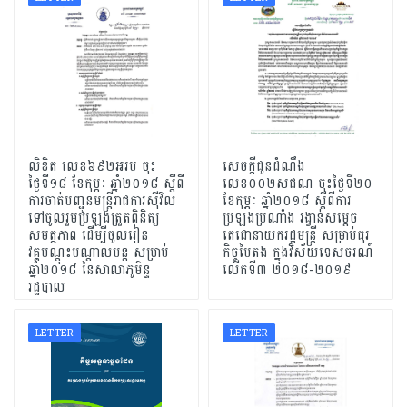
លិខិត លេខ៦៩២អរប ចុះ
សេចក្តីជូនដំណឹង
ថ្ងៃទី១៨ ខែកុម្ភៈ ឆ្នាំ២០១៨ ស្តីពី
លេខ០០២សជណ ចុះថ្ងៃទី២០
ការចាត់បញ្ជូនមន្ត្រីរាជការស៊ីវិល
ខែកុម្ភៈ ឆ្នាំ២០១៨ ស្តីពីការ
ទៅចូលរួមប្រឡងត្រួតពិនិត្យ
ប្រឡងប្រណាំង រង្វាន់សម្តេច
សមត្ថភាព ដើម្បីចូលរៀន
តេជោនាយករដ្ឋមន្ត្រី សម្រាប់ធុរ
វគ្គបណ្តុះបណ្តាលបន្ត សម្រាប់
កិច្ចបៃតង ក្នុងវិស័យទេសចរណ៍
ឆ្នាំ២០១៨ នៃសាលាភូមិន្ទ
លើកទី៣ ២០១៨-២០១៩
រដ្ឋបាល
LETTER
LETTER