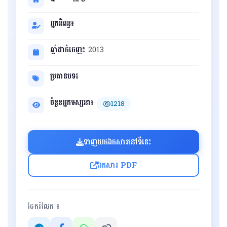
អ្នកនិពន្ធ៖
ឆ្នាំដាក់ចេញ៖
2013
ប្រធានបទ៖
ចំនួនអ្នកទស្សនា៖
1218
ទាញយកឯកសារនៅទីនេះ
ឯកសារ PDF
ចែករំលែក ៖