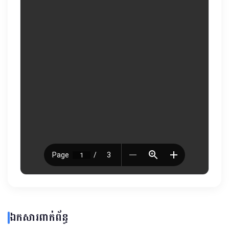
ឯកសារពាក់ព័ន្ធ