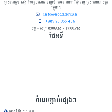
ព្រះនរោត្តម សង្កាត់ទន្លេបាសាក់ ខណ្ឌចំការមន រាជធានីភ្នំពេញ ព្រះរាជាណាចក្រ
កម្ពុជា៕
info@ncdd.gov.kh
+885 95 355 454
ចន្ទ - សុក្រ 8:00AM - 17:00PM
ផែនទី
តំណរភ្ជាប់ផ្សេងៗ
គេហទំព័រ គ.ជ.អ.ប.