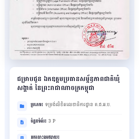
ជម្រាបជូន ឯកឧត្តមប្រធានសម្ព័ន្ធភាពជាតិឃុំ​
សង្កាត់ នៃព្រះរាជាណាចក្រកម្ពុជា
ប្រភេទ៖
ទម្រង់លិខិតលេខាធិការដ្ឋាន គ.ជ.អ.ប.
ចំនួនទំព័រ៖
3 P
អ្នកបោះពុម្ពផ្សាយ៖