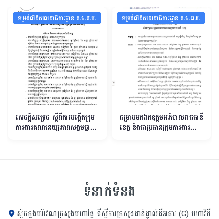
ទម្រង់លិខិតលេខាធិការដ្ឋាន គ.ជ.អ.ប.
ទម្រង់លិខិតលេខាធិការដ្ឋាន គ.ជ.អ.ប.
សេចក្តីសម្រេច ស្តីពីការបង្កើតក្រុម
ជម្រាបមកឯកឧត្តមអភិបាលរាជធានី
ការងារគណនេយ្យភាពសង្គមថ្នាក់
ខេត្ត និងជាប្រធានក្រុមការងារ
រាជធានី ខេត្ត
គណនេយ្យភាពរាជធានី ខេត្ត
ទំនាក់ទំនង
ស្ថិតក្នុងបរិវេណក្រសួងមហាផ្ទៃ ទីស្ដីការក្រសួង​ជាន់ផ្ទាល់ដីអគារ (G) មហាវិថី