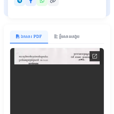
ឯកសារ PDF
ខ្លឹមសារសង្ខេប