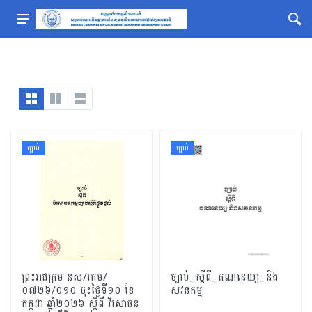
ច្បាប់
ច្បាប់
ព្រះរាជក្រម នស/រកម/
ច្បាប់_ស្ដីពី_គណនេយ្យ_និង
០៧២៦/០១០ ចុះថ្ងៃទី១០​ ខែ
សវនកម្ម
កក្កដា ឆ្នាំ២០២៦ ស្តីពី វិសោធន