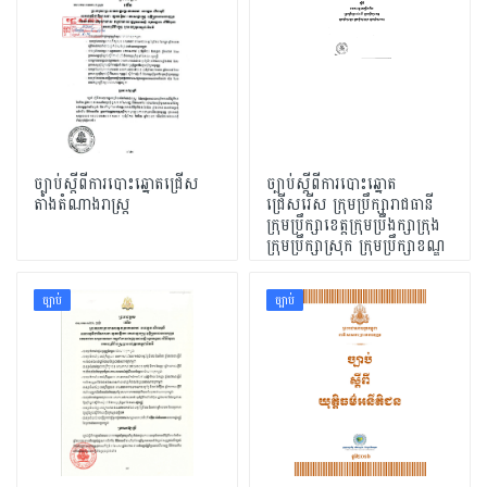
ច្បាប់ស្ដីពីការបោះឆ្នោតជ្រើស
ច្បាប់ស្ដីពីការបោះឆ្នោត
តាំងតំណាងរាស្ដ្រ
ជ្រើសរើស ក្រុមប្រឹក្សារាជធានី
ក្រុមប្រឹក្សាខេត្ដក្រុមប្រឹងក្សាក្រុង
ក្រុមប្រឹក្សាស្រុក ក្រុមប្រឹក្សាខណ្ឌ
ច្បាប់
ច្បាប់