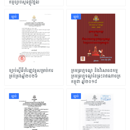
កម្មច្បាប់ស្តីពីផ្លូវថ្នល់
ច្បាប់
ច្បាប់
ច្បាប់ស្តីពីហិរញ្ញវត្ថុសម្រាប់ការ
ក្រមព្រហ្មទណ្ឌ និងវិសោធនកម្ម
គ្រប់គ្រងឆ្នាំ២០២៦
ក្រមព្រហ្មទណ្ឌនៃព្រះរាជណាចក្រ
កម្ពុជា ឆ្នាំ២០១៨
ច្បាប់
ច្បាប់