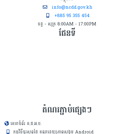
info@ncdd.gov.kh
+885 95 355 454
ចន្ទ - សុក្រ 8:00AM - 17:00PM
ផែនទី
តំណរភ្ជាប់ផ្សេងៗ
គេហទំព័រ គ.ជ.អ.ប.
កម្មវិធីទូរសព្ទដៃ គណនេយ្យភាពសង្គម Android