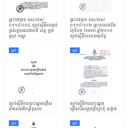
ព្រះរាជក្រម នស/រកម/
ព្រះរាជក្រម នស/រកត/
០១១៩/០០៤ ច្បាប់ស្តីពីការគ្រប់
០១១៩/០០២ ព្រះបរមរាជវាំង​
គ្រងរដ្ឋបាលរាជធានី ខេត្ត ក្រុង
ថ្ងៃទី០២ ខែមករា ឆ្នាំ២០១៩
ស្រុក ខណ្ឌ
ច្បាប់ស្តីពីបរធនបាលកិច្ច
ច្បាប់
ច្បាប់
ច្បាប់ស្ដីពីការបោះឆ្នោតជ្រើស
ច្បាប់ស្ដីពីការបោះឆ្នោត
តាំងសមាជិកព្រឹទ្ធសភា
ជ្រើសរើសក្រុមប្រឹក្សាឃុំ សង្កាត់
ច្បាប់
ច្បាប់