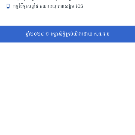
កម្មវិធីទូរសព្ទដៃ គណនេយ្យភាពសង្គម iOS
ឆ្នាំ២០២៤ © រក្សាសិទ្ធិគ្រប់យ៉ាងដោយ គ.ជ.អ.ប