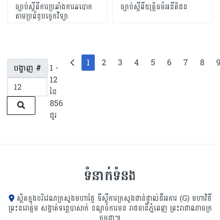
ច្បាប់ស្ដីពីការប្រឆាំងការឆបោក
ច្បាប់ស្តីពីយុត្តិធម៌អនីតិជន
តាមប្រព័ន្ធបច្ចេកវិទ្យា
1
2
3
4
5
6
7
8
បង្ហាញ #
1 -
12
នៃ
856
ជួរ
ទំនាក់ទំនង
ស្ថិតក្នុងបរិវេណក្រសួងមហាផ្ទៃ ទីស្ដីការក្រសួង​ជាន់ផ្ទាល់ដីអគារ (G) មហាវិថី
ព្រះនរោត្តម សង្កាត់ទន្លេបាសាក់ ខណ្ឌចំការមន រាជធានីភ្នំពេញ ព្រះរាជាណាចក្រ
កម្ពុជា៕