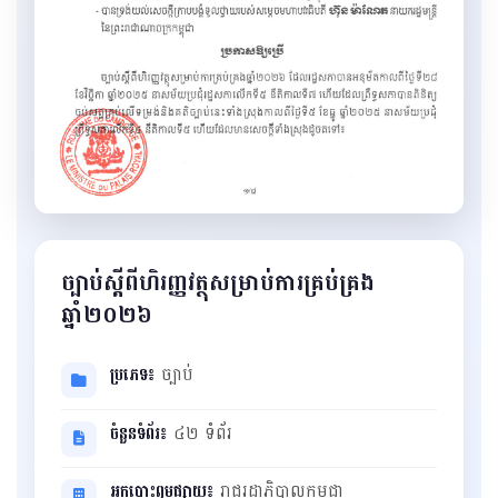
ច្បាប់ស្តីពីហិរញ្ញវត្ថុសម្រាប់ការគ្រប់គ្រង
ឆ្នាំ២០២៦
ប្រភេទ៖
ច្បាប់
ចំនួនទំព័រ៖
៤២ ទំព័រ
អ្នកបោះពុម្ពផ្សាយ៖
រាជរដ្ឋាភិបាលកម្ពុជា