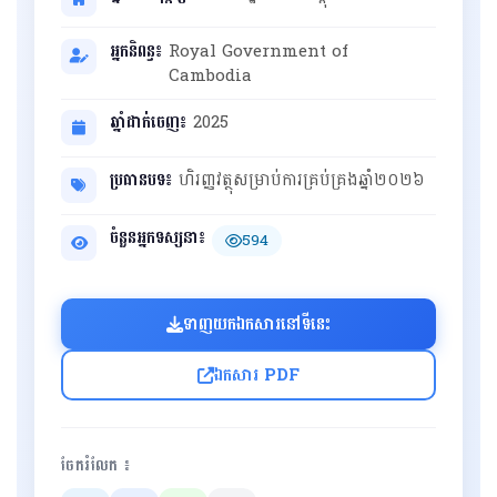
អ្នកនិពន្ធ៖
Royal Government of
Cambodia
ឆ្នាំដាក់ចេញ៖
2025
ប្រធានបទ៖
ហិរញ្ញវត្ថុសម្រាប់ការគ្រប់គ្រងឆ្នាំ២០២៦
ចំនួនអ្នកទស្សនា៖
594
ទាញយកឯកសារនៅទីនេះ
ឯកសារ PDF
ចែករំលែក ៖