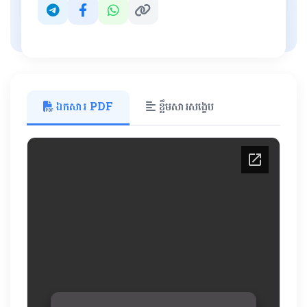
ឯកសារ PDF
ខ្លឹមសារសង្ខេប