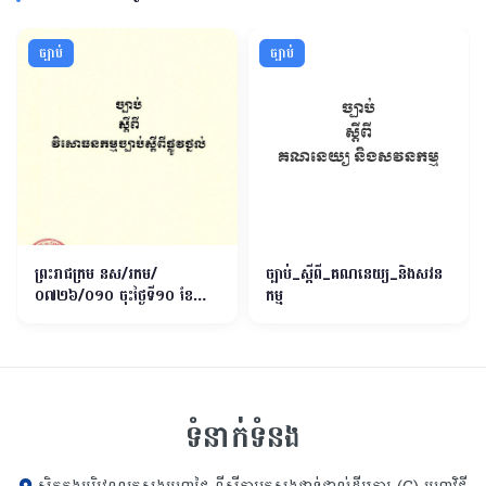
ច្បាប់
ច្បាប់
ព្រះរាជក្រម នស/រកម/
ច្បាប់_ស្ដីពី_គណនេយ្យ_និងសវន
០៧២៦/០១០ ចុះថ្ងៃទី១០​ ខែ
កម្ម
កក្កដា ឆ្នាំ២០២៦ ស្តីពី វិសោធន
កម្មច្បាប់ស្តីពីផ្លូវថ្នល់
ទំនាក់ទំនង