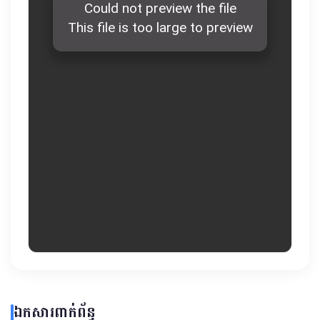
ឯកសារពាក់ព័ន្ធ