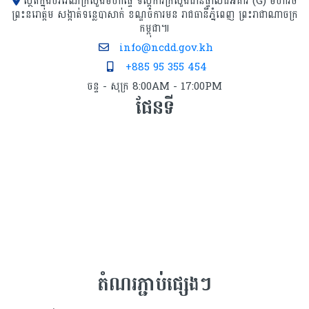
ស្ថិតក្នុងបរិវេណក្រសួងមហាផ្ទៃ ទីស្ដីការក្រសួង​ជាន់ផ្ទាល់ដីអគារ (G) មហាវិថី
ព្រះនរោត្តម សង្កាត់ទន្លេបាសាក់ ខណ្ឌចំការមន រាជធានីភ្នំពេញ ព្រះរាជាណាចក្រ
កម្ពុជា៕
info@ncdd.gov.kh
+885 95 355 454
ចន្ទ - សុក្រ 8:00AM - 17:00PM
ផែនទី
តំណរភ្ជាប់ផ្សេងៗ