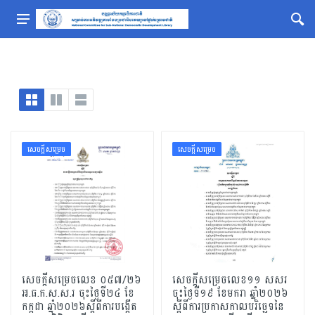
សេចក្ដីសម្រេច
សេចក្ដីសម្រេច
សេចក្ដីសម្រេចលេខ ០៥៧/២៦
សេចក្តីសម្រេចលេខ១១ សសរ
អ.ធ.ក.ស.ស.រ ចុះថ្ងៃទី២៤ ខែ
ចុះថ្ងៃទី១៩ ខែមករា ឆ្នាំ២០២៦
កក្កដា ឆ្នាំ២០២៦ស្ដីពីការបង្កើត
ស្តីពីការប្រកាសកាលបរិច្ឆេទនៃ