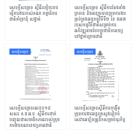
សេចក្តីសម្រេច ស្តីពីរបៀបរបប
សេចក្តីសម្រេច ស្តីពីការតែងតាំង
ធ្វើការងាររបស់គណៈកម្មាធិការ
ប្រធាន និងអនុប្រធានក្រុមការងារ
ជាតិគាំទ្រឃុំ សង្គាត់
គ្រប់គ្រងអនុកម្មវិធីទី២ នៃ ផអ៣
របស់កម្មវិធីជាតិសម្រាប់ការ
អភិវឌ្ឍតាមបែបប្រជាធិបតេយ្យ
នៅថ្នាក់ក្រោមជាតិ
សេចក្ដីសម្រេច
សេចក្ដីសម្រេច
សេចក្តីសម្រេចលេខ០១៥
សេចក្តីសម្រេចស្តីពីការបង្កើត
សសរ គ.ជ.អ.ប. ស្តីពីការដាក់
ក្រុមការងារអន្តរក្រសួងរៀបចំ
បញ្ចូលជាសមាជិកភាពរបស់ក្រុម
សេវាអេឡិចត្រូនិកសម្រាប់ធុរកិច្ច
ការងារគណនេយ្យភាពជាតិ