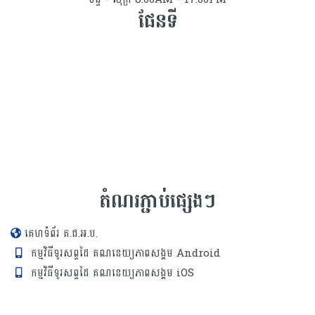
ផែនទី
តំណរភ្ជាប់ផ្សេងៗ
គេហទំព័រ គ.ជ.អ.ប.
កម្មវិធីទូរសព្ទដៃ គណនេយ្យភាពសង្គម Android
កម្មវិធីទូរសព្ទដៃ គណនេយ្យភាពសង្គម iOS