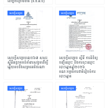
នៅថ្នាក់ក្រោមជាតិ​ (គ.ជ.អ.ប)
សេចក្ដីសម្រេច
សេចក្ដីសម្រេច
សេចក្តីសម្រេចលេខ៦៧ សសរ
សេចក្តីសម្រេច ស្តីពី ការពិនិត្យ
ស្តីពីអន្តរាគមន៍គាំពារសង្គមដើម្បី
បញ្ជីឈ្មោះ និងការចុះឈ្មោះ
ឆ្លើយតបនឹងសម្តាធអតិផរណា
បោះឆ្នោតឆ្នាំ២០២៦
គណៈកម្មាធិការជាតិរៀបចំការ
បោះឆ្នោត
សេចក្ដីសម្រេច
សេចក្ដីសម្រេច