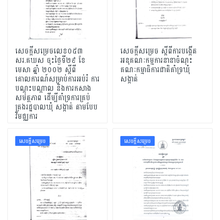
សេចក្តីសម្រេចលេខ០៥៣
សេចក្តីសម្រេច ស្តីពីការបង្កើត
សរ.គឃស ចុះថ្ងៃទី២៩ ខែ
អនុគណៈកម្មការនានាចំណុះ
មេសា ឆ្នាំ ២០០២ ស្តីពី
គណៈកម្មាធិការជាតិគាំទ្រឃុំ
គោលការណ៍សម្រាប់ការអប់រំ ការ
សង្កាត់
បណ្តុះបណ្តាល និងការកសាង
សមត្ថភាព ដើម្បីគាំទ្រការគ្រប់
គ្រងរដ្ឋបាលឃុំ សង្កាត់ តាមបែប
វិមជ្ឈការ
សេចក្ដីសម្រេច
សេចក្ដីសម្រេច