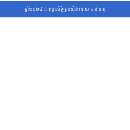
ឆ្នាំ២០២៤ © រក្សាសិទ្ធិគ្រប់យ៉ាងដោយ គ.ជ.អ.ប