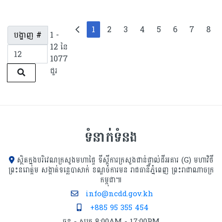
1
2
3
4
5
6
7
8
បង្ហាញ #
1 -
12 នៃ
1077
ជួរ
ទំនាក់ទំនង
ស្ថិតក្នុងបរិវេណក្រសួងមហាផ្ទៃ ទីស្ដីការក្រសួង​ជាន់ផ្ទាល់ដីអគារ (G) មហាវិថី
ព្រះនរោត្តម សង្កាត់ទន្លេបាសាក់ ខណ្ឌចំការមន រាជធានីភ្នំពេញ ព្រះរាជាណាចក្រ
កម្ពុជា៕
info@ncdd.gov.kh
+885 95 355 454
ចន្ទ - សុក្រ 8:00AM - 17:00PM