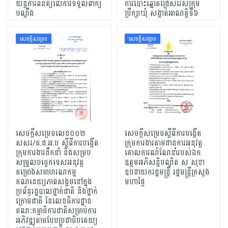
យន្តការពិនិត្យលើការទទួលពាក្យ
ការបោះឆ្នោតជ្រើសរើសក្រុម
បណ្ដឹង
ប្រឹក្សាឃុំ សង្កាត់អាណត្តិទី៦
សេចក្ដីសម្រេច
សេចក្ដីសម្រេច
សេចក្តីសម្រេចលេខ០០២
សេចក្តីសម្រេចស្តីពីការបង្កើត
សសរ/គ.ជ.អ.ប ស្តីពីការបង្កើត
ក្រុមការងារតាមដានការអនុវត្ត
ក្រុមការងារដឹកនាំ និងសម្រប
គោលការណ៍ណែនាំរបស់ឯក
សម្រួលបច្ចេកទេសអនុវត្ត
ឧត្តមអភិសន្តិបណ្ឌិត ស សុខា
គម្រោងសមាហរណកម្ម
ឧបនាយករដ្ឋមន្រ្តី រដ្ឋមន្រ្តីក្រសួង
គណនេយ្យភាពសង្គមនៅក្នុង
មហាផ្ទៃ
ប្រព័ន្ធរដ្ឋបាលថ្នាក់ជាតិ និងថ្នាក់
ក្រោមជាតិ នៃលេខធិការដ្ឋាន
គណៈកម្មាធិការជាតិសម្រាប់ការ
អភិវឌ្ឍតាមបែបប្រជាធិបតេយ្យ