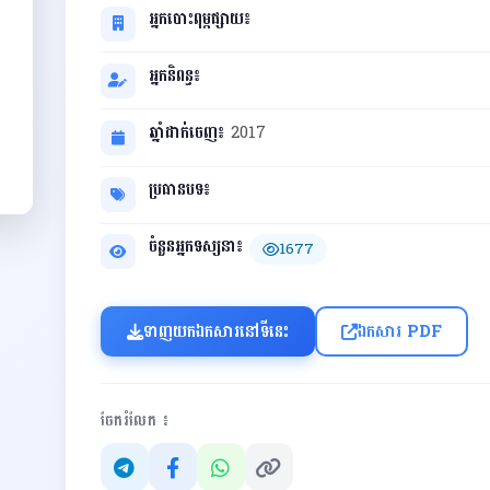
អ្នកបោះពុម្ពផ្សាយ៖
អ្នកនិពន្ធ៖
ឆ្នាំដាក់ចេញ៖
2017
ប្រធានបទ៖
ចំនួនអ្នកទស្សនា៖
1677
ទាញយកឯកសារនៅទីនេះ
ឯកសារ PDF
ចែករំលែក ៖