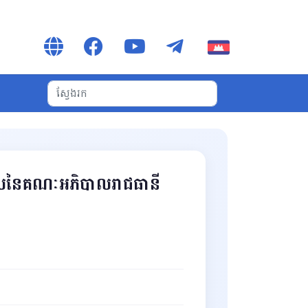
ាលនៃគណៈអភិបាលរាជធានី