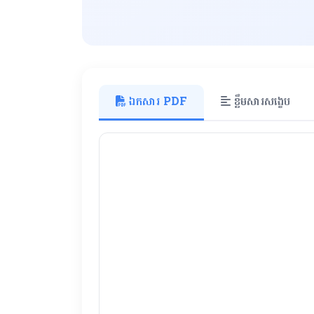
ឯកសារ PDF
ខ្លឹមសារសង្ខេប