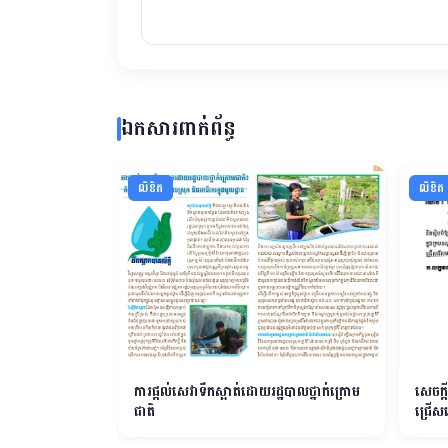
ឯកសារពាក់ព័ន្ធ
លិខិត
លិខិត
ចុះក្នុងបញ្ជីគណៈ
ការផ្តល់សេវាទឹកស្អាត់ដោយរដ្ឋបាលថ្នាក់ក្រោម
សេចក្ត
ុជា
ជាតិ
ជ្រើសរ
ក្របខ័