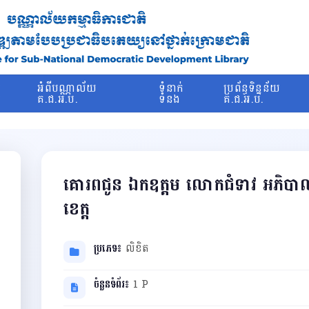
រ
អំពីបណ្ណាល័យ
ទំនាក់
ប្រព័ន្ធទិន្នន័យ
ម
គ.ជ.អ.ប.
ទំនង
គ.ជ.អ.ប.
គោរពជូន ឯកឧត្តម លោកជំទាវ អភិប
ខេត្ត
ប្រភេទ៖
លិខិត
ចំនួនទំព័រ៖
1 P