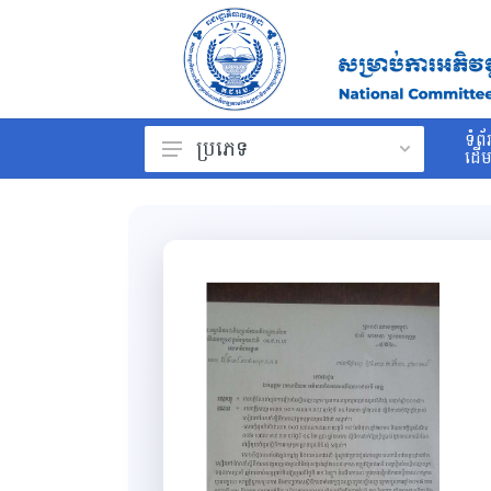
ទំព័
ប្រភេទ
ដើ
ព្រះរាជក្រម
រដ្ឋធម្មនុញ្ញ
ច្បាប់
ព្រះរាជក្រឹត្យ
អនុក្រឹត្យ
សារាចរ
ប្រកាស
សេចក្ដីណែនាំ