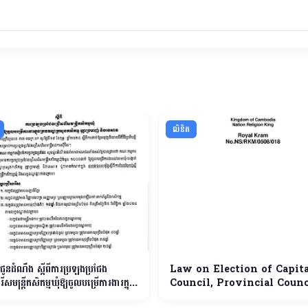
លិខិត
ីជូនដំណឹង ស្តីពីការប្រឡងប្រជែង
Law on Election of Capita
ើសមន្ត្រីកសិកម្មឃុំឱ្យចូលបម្រើការងារក្នុង
Council, Provincial Counc
ណ្ឌក្រសួងកសិកម្ម រុក្ខាប្រមាញ់ និងនេសាទ
Municipal Council, Distri