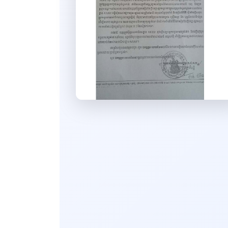
សេចក្ដីសម្រេច
ដីកា
លិខិត
ទម្រង់លិខិតលេខាធិការដ្ឋាន
គ.ជ.អ.ប.
សៀវភៅ
របាយការណ៍
ទូទៅ
ឯកសារបណ្ដុះបណ្ដាល សិក្ខាសាលា
និងកិច្ចប្រជុំ