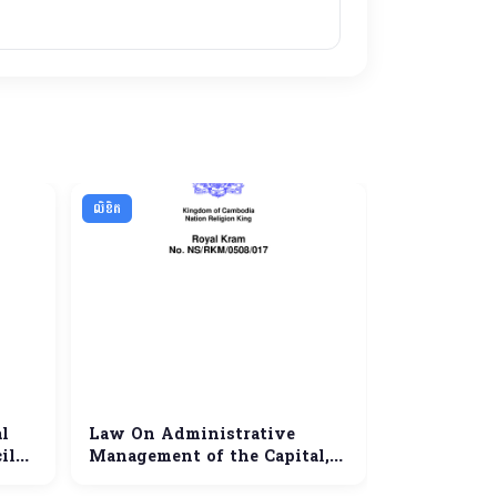
លិខិត
លិខិត
l
Law On Administrative
គោរពជូន ឯកឧត
il
Management of the Capital,
រាជធានី ខេត្ត
ct
Provinces, Municipalities,