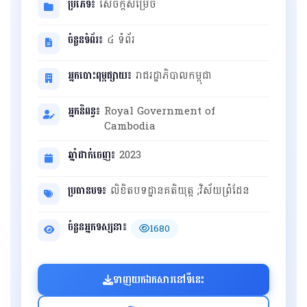
ប្រភេទ៖
សេចក្ដីសម្រេច
ចំនួនទំព័រ៖
៤ ទំព័រ
អ្នកបោះពុម្ពផ្សាយ៖
រាជរដ្ឋាភិបាលកម្ពុជា
អ្នកនិពន្ធ៖
Royal Government of
Cambodia
ឆ្នាំដាក់ចេញ៖
2023
ប្រធានបទ៖
លិខិតបទដ្ឋានគតិយុត្ត ;វិស័យព្រំដែន
ចំនួនអ្នកទស្សនា៖
1680
ទាញយកឯកសារនៅទីនេះ