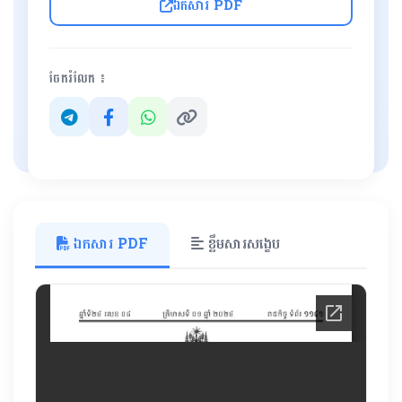
ឯកសារ PDF
ចែករំលែក ៖
ឯកសារ PDF
ខ្លឹមសារសង្ខេប