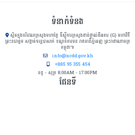
បណ្ដឹង
សង្កាត់អាណត្តិទី៦
ទំនាក់ទំនង
ស្ថិតក្នុងបរិវេណក្រសួងមហាផ្ទៃ ទីស្ដីការក្រសួង​ជាន់ផ្ទាល់ដីអគារ (G) មហាវិថី
ព្រះនរោត្តម សង្កាត់ទន្លេបាសាក់ ខណ្ឌចំការមន រាជធានីភ្នំពេញ ព្រះរាជាណាចក្រ
កម្ពុជា៕
info@ncdd.gov.kh
+885 95 355 454
ចន្ទ - សុក្រ 8:00AM - 17:00PM
ផែនទី