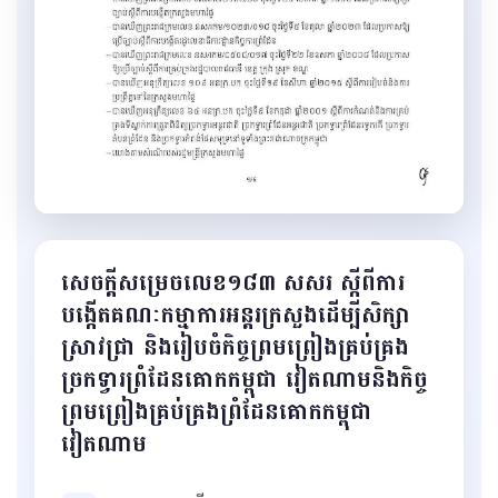
សេចក្តីសម្រេចលេខ១៨៣ សសរ ស្កីពីការ
បង្កើតគណៈកម្មាការអន្តរក្រសួងដើម្បីសិក្សា
ស្រាវជ្រា និងរៀបចំកិច្ចព្រមព្រៀងគ្រប់គ្រង
ច្រកទ្វារព្រំដែនគោកកម្ពុជា វៀតណាមនិងកិច្ច
ព្រមព្រៀងគ្រប់គ្រងព្រំដែនគោកកម្ពុជា
វៀតណាម