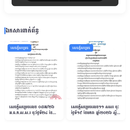
ឯកសារពាក់ព័ន្ធ
សេចក្ដីសម្រេច
សេចក្ដីសម្រេច
សេចក្ដីសម្រេចលេខ ០៥៧/២៦
សេចក្តីសម្រេចលេខ១១ សសរ ចុះ
អ.ធ.ក.ស.ស.រ ចុះថ្ងៃទី២៤ ខែ
ថ្ងៃទី១៩ ខែមករា ឆ្នាំ២០២៦ ស្តីពី
កក្កដា ឆ្នាំ២០២៦ស្ដីពីការបង្កើត
ការប្រកាសកាលបរិច្ឆេទនៃការ
យន្តការពិនិត្យលើការទទួលពាក្យ
បោះឆ្នោតជ្រើសរើសក្រុមប្រឹក្សាឃុំ