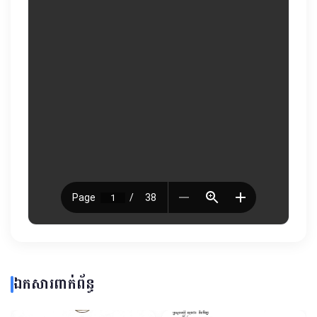
ឯកសារពាក់ព័ន្ធ