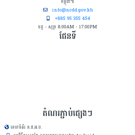
កម្ពុជា៕
info@ncdd.gov.kh
+885 95 355 454
ចន្ទ - សុក្រ 8:00AM - 17:00PM
ផែនទី
តំណរភ្ជាប់ផ្សេងៗ
គេហទំព័រ គ.ជ.អ.ប.