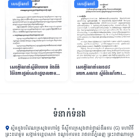
សេចក្ដីណែនាំ
សេចក្ដីណែនាំ
សេចក្ដីណែនាំស្ដីពីបែបបទ និងនីតិ
សេចក្តីណែនាំលេខ៥៨
វិធីនៃការផ្ដល់សេវារដ្ឋបាលតាមយន្ដ
អយក.សណន ស្តីពីដំណើរការគ្រឹះ
ការច្រកចេញចូលតែមួយនៃ
ស្ថានមត្តេយ្យសិក្សា និងសេវាអប់រំ
រដ្ឋបាលឃុំ សង្កាត់
កុមារតូចឆ្នាំសិក្សា ២០២៣
២០២៤ ក្នុងក្របខណ្ឌស្តង់ដា
សាលារៀនគំរូ
ទំនាក់ទំនង
ស្ថិតក្នុងបរិវេណក្រសួងមហាផ្ទៃ ទីស្ដីការក្រសួង​ជាន់ផ្ទាល់ដីអគារ (G) មហាវិថី
ព្រះនរោត្តម សង្កាត់ទន្លេបាសាក់ ខណ្ឌចំការមន រាជធានីភ្នំពេញ ព្រះរាជាណាចក្រ