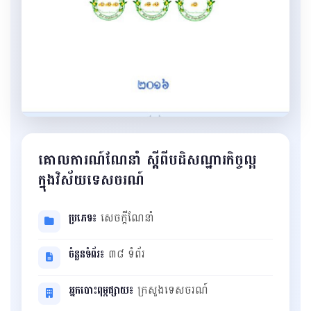
គោលការណ៍ណែនាំ ស្តីពីបដិសណ្ឋារកិច្ចល្អ
ក្នុងវិស័យទេសចរណ៍
ប្រភេទ៖
សេចក្ដីណែនាំ
ចំនួនទំព័រ៖
៣៨ ទំព័រ
អ្នកបោះពុម្ពផ្សាយ៖
ក្រសួងទេសចរណ៍