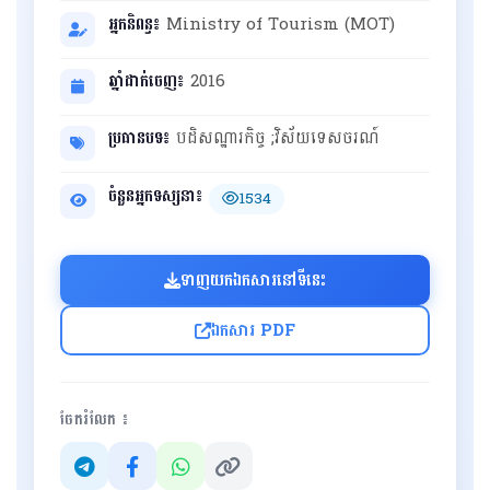
អ្នកនិពន្ធ៖
Ministry of Tourism (MOT)
ឆ្នាំដាក់ចេញ៖
2016
ប្រធានបទ៖
បដិសណ្ឋារកិច្ច ;វិស័យទេសចរណ៍
ចំនួនអ្នកទស្សនា៖
1534
ទាញយកឯកសារនៅទីនេះ
ឯកសារ PDF
ចែករំលែក ៖