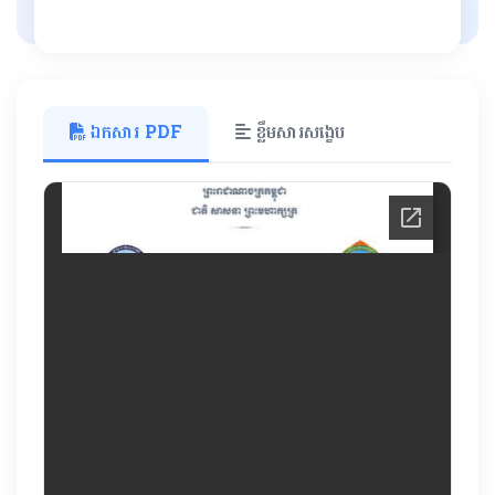
ឯកសារ PDF
ខ្លឹមសារសង្ខេប