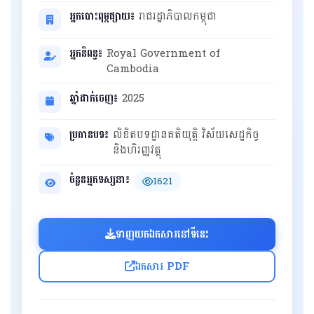
អ្នកបោះពុម្ពផ្សាយ៖
រាជរដ្ឋាភិបាលកម្ពុជា
អ្នកនិពន្ធ៖
Royal Government of
Cambodia
ឆ្នាំដាក់ចេញ៖
2025
ប្រធានបទ៖
លិខិតបទដ្ឋានគតិយុត្តិ វិស័យសេដ្ឋកិច្ច
និងហិរញ្ញវត្ថុ
ចំនួនអ្នកទស្សនា៖
1621
ទាញយកឯកសារនៅទីនេះ
ឯកសារ PDF