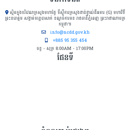
ស្ថិតក្នុងបរិវេណក្រសួងមហាផ្ទៃ ទីស្ដីការក្រសួង​ជាន់ផ្ទាល់ដីអគារ (G) មហាវិថី
ព្រះនរោត្តម សង្កាត់ទន្លេបាសាក់ ខណ្ឌចំការមន រាជធានីភ្នំពេញ ព្រះរាជាណាចក្រ
កម្ពុជា៕
info@ncdd.gov.kh
+885 95 355 454
ចន្ទ - សុក្រ 8:00AM - 17:00PM
ផែនទី