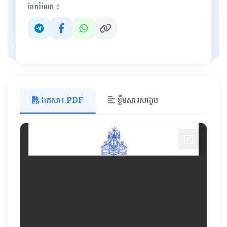
ចែករំលែក ៖
ឯកសារ PDF
ខ្លឹមសារសង្ខេប