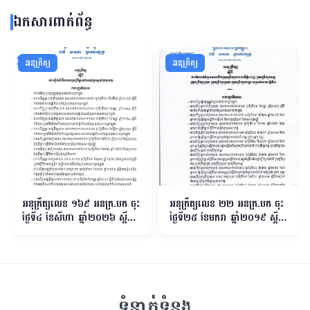
ឯកសារពាក់ព័ន្ធ
អនុក្រឹត្យ
អនុក្រឹត្យ
អនុក្រឹត្យលេខ ១៦​៩ អនក្រ.បក ចុះ
អនុក្រឹត្យលេខ ២២ អនក្រ.បក ចុះ
ថ្ងៃទី៤ ខែសីហា ឆ្នាំ២០២៦ ស្តីពី
ថ្ងៃទី២៥ ខែមករា ឆ្នាំ២០១៩ ស្ដីពី
ការរៀបចំនិងការប្រព្រឹត្តទៅរបស់
ការកំណត់ចំនួនសមាជិកក្រុមប្រឹក្សា
ក្រសួងផែនការ
រាជធានីភ្នំពេញ ក្រុមប្រឹក្សាខេត្ដ
ក្រុមប្រឹក្សាក្រុង ក្រុមប្រឹក្សាស្រុក ក្រុម
ប្រឹក្សាខណ្ឌ សម្រាប់អាណត្ដិទី៣
ទំនាក់ទំនង