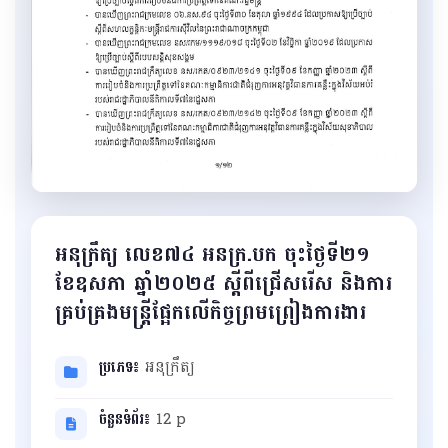
អនុក្រឹត្យ លេខ៧៤ អនក្រ.បក ចុះថ្ងៃទី២១
ខែឧសភា ឆ្នាំ២០២៥ ស្ដីពីជ្រើសរើស និងការ
គ្រប់គ្រងមន្ត្រីផ្អែកលើកិច្ចព្រមព្រៀងការងារ
ប្រភេទ៖
អនុក្រឹត្យ
ចំនួនទំព័រ៖
12 p