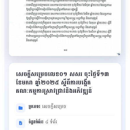
សេចក្តីសម្រេចលេខ០១ សសរ ចុះថ្ងៃទី១៣
ខែមករា ឆ្នាំ២០២៥ ស្តីពីការបង្កើត
គណៈកម្មការស្រាវជ្រាវនិងអភិវឌ្ឍន៍
ប្រភេទ៖
សេចក្ដីសម្រេច
ចំនួនទំព័រ៖
៤ ទំព័រ