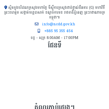
ស្ថិតក្នុងបរិវេណក្រសួងមហាផ្ទៃ ទីស្ដីការក្រសួង​ជាន់ផ្ទាល់ដីអគារ (G) មហាវិថី
ព្រះនរោត្តម សង្កាត់ទន្លេបាសាក់ ខណ្ឌចំការមន រាជធានីភ្នំពេញ ព្រះរាជាណាចក្រ
កម្ពុជា៕
info@ncdd.gov.kh
+885 95 355 454
ចន្ទ - សុក្រ 8:00AM - 17:00PM
ផែនទី
តំណរភ្ជាប់ផ្សេងៗ