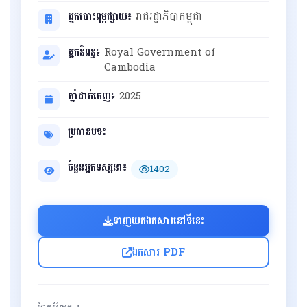
អ្នកបោះពុម្ពផ្សាយ៖
រាជរដ្ឋាភិបាកម្ពុជា
អ្នកនិពន្ធ៖
Royal Government of
Cambodia
ឆ្នាំដាក់ចេញ៖
2025
ប្រធានបទ៖
ចំនួនអ្នកទស្សនា៖
1402
ទាញយកឯកសារនៅទីនេះ
ឯកសារ PDF