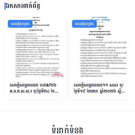
ឯកសារពាក់ព័ន្ធ
សេចក្ដីសម្រេច
សេចក្ដីសម្រេច
សេចក្ដីសម្រេចលេខ ០៥៧/២៦
សេចក្តីសម្រេចលេខ១១ សសរ ចុះ
អ.ធ.ក.ស.ស.រ ចុះថ្ងៃទី២៤ ខែ
ថ្ងៃទី១៩ ខែមករា ឆ្នាំ២០២៦ ស្តីពី
កក្កដា ឆ្នាំ២០២៦ស្ដីពីការបង្កើត
ការប្រកាសកាលបរិច្ឆេទនៃការ
យន្តការពិនិត្យលើការទទួលពាក្យ
បោះឆ្នោតជ្រើសរើសក្រុមប្រឹក្សាឃុំ
បណ្ដឹង
សង្កាត់អាណត្តិទី៦
ទំនាក់ទំនង