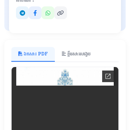
ចែករំលែក ៖
ឯកសារ PDF
ខ្លឹមសារសង្ខេប