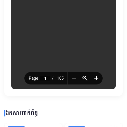
ឯកសារពាក់ព័ន្ធ