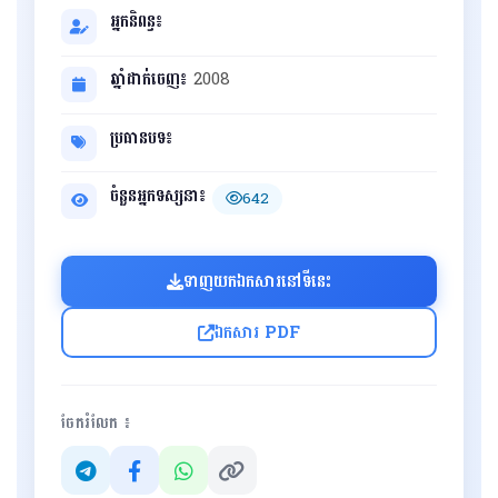
អ្នកនិពន្ធ៖
ឆ្នាំដាក់ចេញ៖
2008
ប្រធានបទ៖
ចំនួនអ្នកទស្សនា៖
642
ទាញយកឯកសារនៅទីនេះ
ឯកសារ PDF
ចែករំលែក ៖