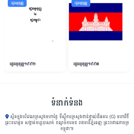
រដ្ឋធម្មនុញ្ញ
រដ្ឋធម្មនុញ្ញ
រដ្ឋធម្មនុញ្ញ១៩៩២
រដ្ឋធម្មនុញ្ញ១៩៩៣
ទំនាក់ទំនង
ស្ថិតក្នុងបរិវេណក្រសួងមហាផ្ទៃ ទីស្ដីការក្រសួង​ជាន់ផ្ទាល់ដីអគារ (G) មហាវិថី
ព្រះនរោត្តម សង្កាត់ទន្លេបាសាក់ ខណ្ឌចំការមន រាជធានីភ្នំពេញ ព្រះរាជាណាចក្រ
កម្ពុជា៕