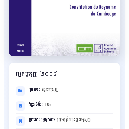
រដ្ឋធម្មនុញ្ញ ២០០៨
ប្រភេទ៖
រដ្ឋធម្មនុញ្ញ
ចំនួនទំព័រ៖
105
អ្នកបោះពុម្ពផ្សាយ៖
ក្រុមប្រឹក្សារដ្ឋធម្មនុញ្ញ