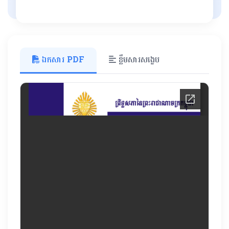
ឯកសារ PDF
ខ្លឹមសារសង្ខេប