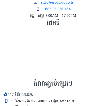
info@ncdd.gov.kh
+885 95 355 454
ចន្ទ - សុក្រ 8:00AM - 17:00PM
ផែនទី
តំណរភ្ជាប់ផ្សេងៗ
គេហទំព័រ គ.ជ.អ.ប.
កម្មវិធីទូរសព្ទដៃ គណនេយ្យភាពសង្គម Android