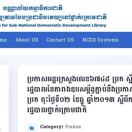
me
About US
Contact US
NCDD Systems
ប្រកាសអន្តរក្រសួងលេខ៦៧៤៥ ប្រក ស្តី
រដ្ឋបាលនៃតារាងឧបសម្ព័ន្ធភ្ជាប់នឹងប្
ប្រក ចុះថ្ងៃទី០២ ខែធ្នូ ឆ្នាំ២០១៣ ស្តី
រដ្ឋបាលថ្នាក់ក្រោមជាតិ
Category៖
Prakas