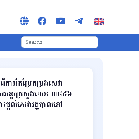
ពីការកែប្រែកម្រងសេវា
រកាសអន្តរក្រសួងលេខ ៣៨៥៦
ពីការផ្តល់សេវារដ្ឋបាលនៅ