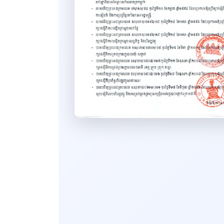
Decision
ដីកា
Letter
Form NCDD
Book
Report
Home
ឯកសារបណ្ដុះបណ្ដាល សិក្ខាសាលា
និងកិច្ចប្រជុំ