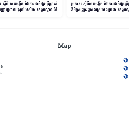
 ស្ដីពី ការបង្កើត និងការដាក់ឱ្យប្រើប្រាស់
ប្រកាស ស្ដីពីការបង្កើត និងការដាក់ឱ្យប្រើ
ដសញ្ញារដ្ឋបាលស្រុកកែវសីមា ខេត្ដមណ្ឌលគិរី
និមិត្ដសញ្ញារដ្ឋបាលស្រុកពេជ្រាដា ខេត្ដមណ
Map
le
,