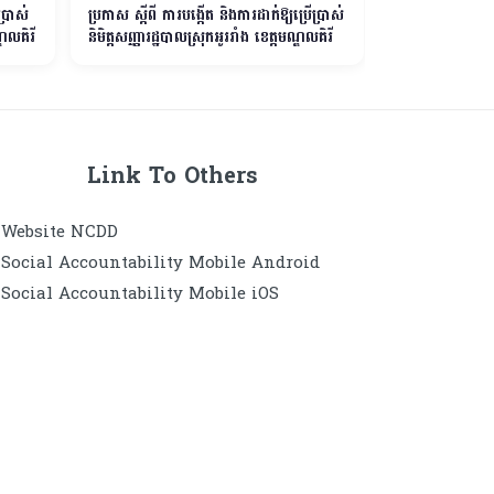
ប្រាស់
ប្រកាស ស្ដីពី ការបង្កើត និងការដាក់ឱ្យប្រើប្រាស់
ប្រកាស ស្ដីពិការប
្ឌលគិរី
និមិត្ដសញ្ញារដ្ឋបាលស្រុកអូររាំង ខេត្ដមណ្ឌលគិរី
និមិត្ដសញ្ញារដ្ឋបា
Link To Others
Website​ NCDD
Social Accountability Mobile Android
Social Accountability Mobile iOS