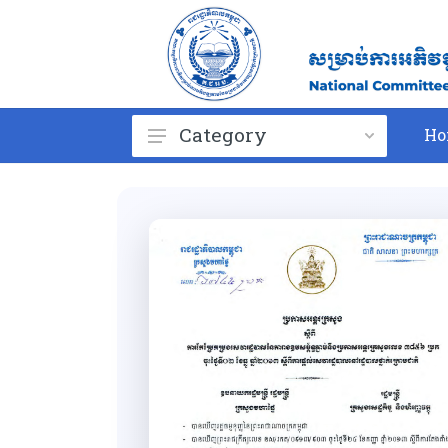
Category
Ho
ព្រះរាជក្រម
Royal Kram
Law
Royal Decree
Sub-decree
Circular
Prakas
Giudeline