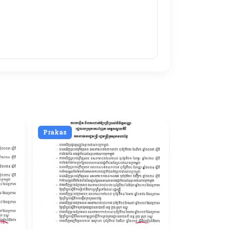
Prakas
Prakas