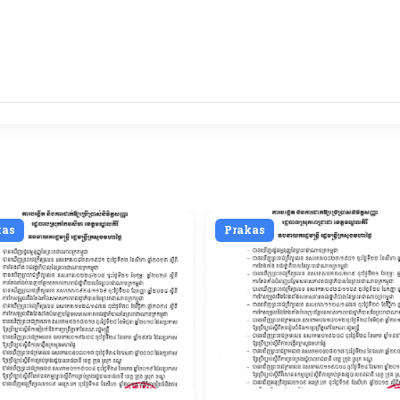
kas
Prakas