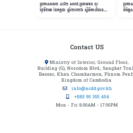
ដល់សេវារដ្ឋបាល
ប្រកាសលេខ ៤៨២ សហ​វ.ប្រកអទច ចុះ
ប្រកាស
ថ្ងៃទី២៣ ខែកក្កដា ឆ្នាំ២០២៦ ស្ដីពីការវិធាន
និមិត្
និងនីតិវិធីលម្អិត នៃការជម្រះបញ្ជីទ្រព្យសម្បត្ដិរដ្ឋ
ចេញពីបញ្ជីសារពើភណ្ឌទ្រព្យសម្បត្ដិរដ្ឋ
Contact US
Ministry of Interior, Ground Floor,
Building (G), Norodom Blvd., Sangkat Ton
Bassac, Khan Chamkarmon, Phnom Penh
Kingdom of Cambodia.
info@ncdd.gov.kh
+885 95 355 454
Mon - Fri 8:00AM - 17:00PM