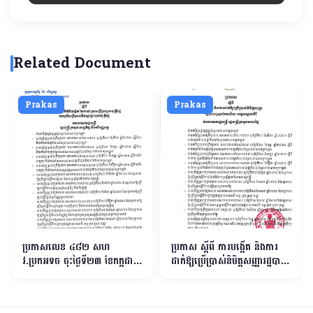
Related Document
Prakas
Prakas
ប្រកាសលេខ ៤៨២ សហ​
ប្រកាស ស្ដីពី ការបង្កើត និងការ
វ.ប្រកអទច ចុះថ្ងៃទី២៣ ខែកក្កដា
ដាក់ឱ្យប្រើប្រាស់និមិត្ដសញ្ញារដ្ឋបាល
ឆ្នាំ២០២៦ ស្ដីពីការវិធាន និងនីតិ
ស្រុកកែវសីមា ខេត្ដមណ្ឌលគិរី
វិធីលម្អិត នៃការជម្រះបញ្ជីទ្រព្យ
សម្បត្ដិរដ្ឋចេញពីបញ្ជីសារពើភណ្ឌ