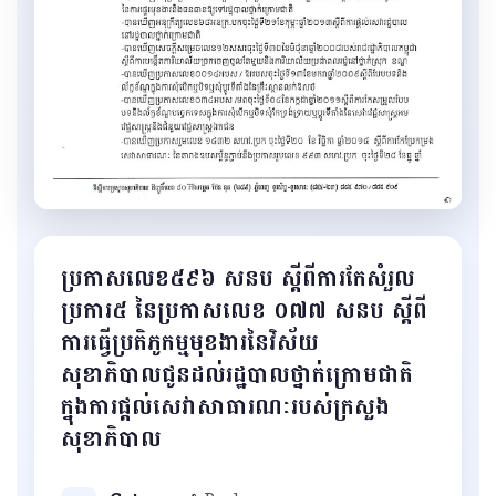
ប្រកាសលេខ៥៩៦ សនប ស្តីពីការកែសំរួល
ប្រការ៥ នៃប្រកាសលេខ ០៧៧ សនប ស្តីពី
ការធ្វើប្រតិភូកម្មមុខងារនៃវិស័យ
សុខាភិបាលជូនដល់រដ្ឋបាលថ្នាក់ក្រោមជាតិ
ក្នុងការផ្តល់សេវាសាធារណៈរបស់ក្រសួង
សុខាភិបាល