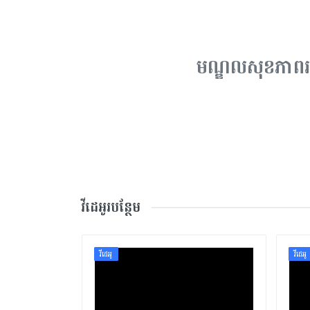
មណ្ឌលសុខភាពរ
វីដេអូរបន្ថែម
វីដេអូ
វីដេអូ