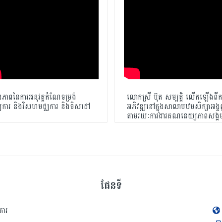
នភាពនៃការអនុវត្តកំណែទម្រង់
លោកស្រី ប៊ុត សម្បត្តិ លើកឡើងពីក
ជ្ឈការ និងវិសហមជ្ឈការ និងទិសដៅ
អភិវឌ្ឍនៅក្នុងសាលាបឋមសិក្សាអង្គព
តាមរយៈការងារគណនេយ្យភាពសង្គ
ផែនទី
គារ