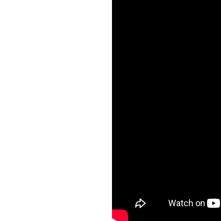
សេចក្ដីសម្រេច
ដីកា
លិខិត
ទម្រង់លិខិតលេខាធិការដ្ឋាន
គ.ជ.អ.ប.
សៀវភៅ
របាយការណ៍
ទូទៅ
ឯកសារបណ្ដុះបណ្ដាល សិក្ខាសាលា
និងកិច្ចប្រជុំ