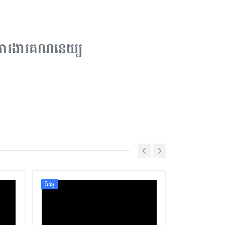
ការងារគណនេយ្យ
វីដេអូ
វីដេអូ