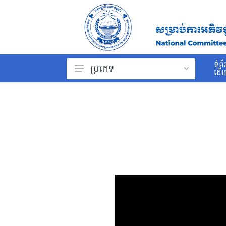
ទំព័
ប្រភេទ
ដើ
ព្រះរាជក្រម
រដ្ឋធម្មនុញ្ញ
ច្បាប់
ព្រះរាជក្រឹត្យ
អនុក្រឹត្យ
សារាចរ
ប្រកាស
សេចក្ដីណែនាំ