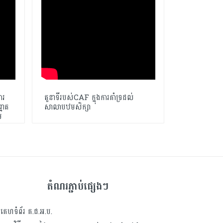
ារ
តួនាទីរបស់CAF ក្នុងការគាំទ្រដល់
សាលាបឋមសិក្សាព
្នាត
សាលាបឋមសិក្សា
ការងារគណនេយ
ម
តំណរភ្ជាប់ផ្សេងៗ
គេហទំព័រ គ.ជ.អ.ប.