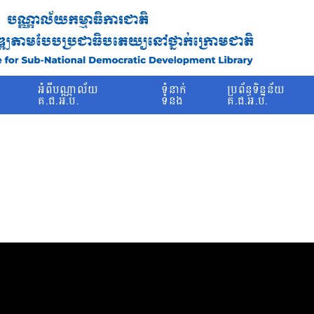
រ
អំពីបណ្ណាល័យ
ទំនាក់
ប្រព័ន្ធទិន្នន័យ
ម
គ.ជ.អ.ប.
ទំនង
គ.ជ.អ.ប.