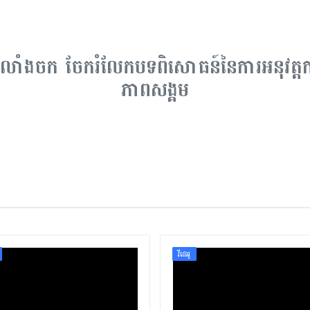
លាំងចក ចែករំលែកបទពិសោធន៍នៃការអនុវត្ត
ភាពសង្គម
វីដេអូ