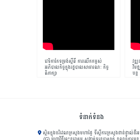
វេទិកាកែទម្រង់ស្តីពី ការលើកកម្ពស់
វឌ្ឍ
និងភាពជឿ
អភិបាលកិច្ចក្នុងរដ្ឋបាលសាធារណៈ កិច្ច
វិម
ពិភាក្សា
បន្ត
ទំនាក់ទំនង
ស្ថិតក្នុងបរិវេណក្រសួងមហាផ្ទៃ ទីស្ដីការក្រសួង​ជាន់ផ្ទាល់ដីអ
(G) មហាវិថីព្រះនរោត្តម សង្កាត់ទន្លេបាសាក់ ខណ្ឌចំការមន