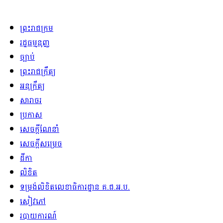
ព្រះរាជក្រម
រដ្ឋធម្មនុញ្ញ
ច្បាប់
ព្រះរាជក្រឹត្យ
អនុក្រឹត្យ
សារាចរ
ប្រកាស
សេចក្ដីណែនាំ
សេចក្ដីសម្រេច
ដីកា
លិខិត
ទម្រង់លិខិតលេខាធិការដ្ឋាន គ.ជ.អ.ប.
សៀវភៅ
របាយការណ៍