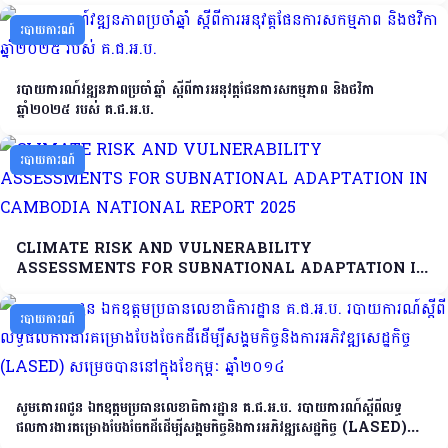
របាយការណ៍
របាយការណ៍វឌ្ឍនភាពប្រចាំឆ្នាំ ស្តីពីការអនុវត្តផែនការសកម្មភាព និងថវិកា
ឆ្នាំ២០២៥ របស់ គ.ជ.អ.ប.
របាយការណ៍
CLIMATE RISK AND VULNERABILITY
ASSESSMENTS FOR SUBNATIONAL ADAPTATION IN
CAMBODIA NATIONAL REPORT 2025
របាយការណ៍
សូមគោរពជូន ឯកឧត្តមប្រធានលេខាធិការដ្ឋាន គ.ជ.អ.ប. របាយការណ៍ស្តីពីលទ្ធ
ផលការងារគម្រោងបែងចែកដីដើម្បីសង្គមកិច្ចនិងការអភិវឌ្ឍសេដ្ឋកិច្ច (LASED)
សម្រេចបាននៅក្នុងខែកុម្ភៈ​ ឆ្នាំ២០១៤