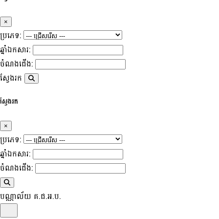
×
ប្រភេទ:
ឆ្នាំឯកសារ:
ចំណងជើង:
ស្វែងរក
ស្វែងរក
×
ប្រភេទ:
ឆ្នាំឯកសារ:
ចំណងជើង:
បណ្ណាល័យ គ.ជ.អ.ប.