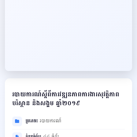
របាយការណ៍ស្តីពីការវឌ្ឍនភាពការងារសុវត្ដិភាព
បរិស្ថាន និងសង្គម ឆ្នាំ២០១៩
ប្រភេទ៖
របាយការណ៍
ចំនួនទំព័រ៖
៤៤ ទំព័រ