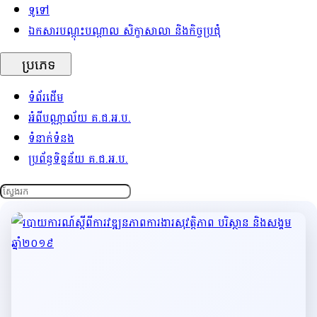
ទូទៅ
ឯកសារបណ្ដុះបណ្ដាល សិក្ខាសាលា និងកិច្ចប្រជុំ
ប្រភេទ
ទំព័រដើម
អំពីបណ្ណាល័យ គ.ជ.អ.ប.
ទំនាក់ទំនង
ប្រព័ន្ធទិន្នន័យ គ.ជ.អ.ប.