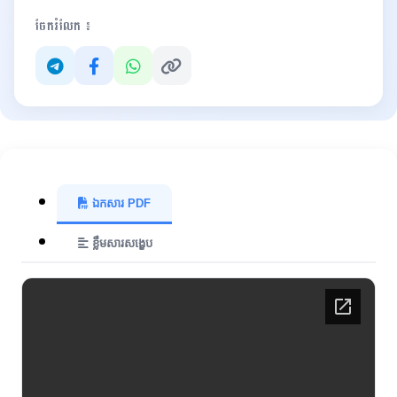
ចែករំលែក ៖
ឯកសារ PDF
ខ្លឹមសារសង្ខេប