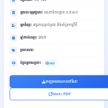
អ្នកបោះពុម្ពផ្សាយ៖
លេខាធិការដ្ឋាន គ.ជ.អ.ប
អ្នកនិពន្ធ៖
អង្គភាពគ្រប់គ្រង និងគាំទ្រកម្មវិធី
ឆ្នាំដាក់ចេញ៖
2019
ប្រធានបទ៖
ចំនួនអ្នកទស្សនា៖
343
ទាញយកឯកសារនៅទីនេះ
ឯកសារ PDF