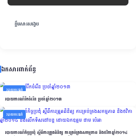
ខ្លឹមសារសង្ខេប
ឯកសារពាក់ព័ន្ធ
របាយការណ៍
របាយការណ៍រីកចំរើន ប្រចាំឆ្នាំ២០១៣
របាយការណ៍
របាយការណ៍កិច្ចប្រជុំ ស្តីពីការត្រួតពិនិត្យ ការគ្រប់គ្រងសកម្មភាព និងថវិកាឆ្នាំ២០១៤