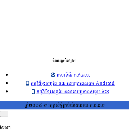
តំណរភ្ជាប់ផ្សេងៗ
គេហទំព័រ គ.ជ.អ.ប.
កម្មវិធីទូរសព្ទដៃ គណនេយ្យភាពសង្គម Android
កម្មវិធីទូរសព្ទដៃ គណនេយ្យភាពសង្គម iOS
ឆ្នាំ២០២៤ © រក្សាសិទ្ធិគ្រប់យ៉ាងដោយ គ.ជ.អ.ប
ស្វែងរក