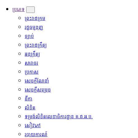
ប្រភេទ
ព្រះរាជក្រម
រដ្ឋធម្មនុញ្ញ
ច្បាប់
ព្រះរាជក្រឹត្យ
អនុក្រឹត្យ
សារាចរ
ប្រកាស
សេចក្ដីណែនាំ
សេចក្ដីសម្រេច
ដីកា
លិខិត
ទម្រង់លិខិតលេខាធិការដ្ឋាន គ.ជ.អ.ប.
សៀវភៅ
របាយការណ៍