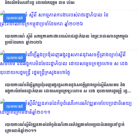
និងលើកទិសដៅបន្ត ដោយឯកឧត្តម ជាម ប៉េអា
របាយការណ៍
របាយការណ៍ ស្ដីពី សកម្មភាពការងាររបស់រាជរដ្ឋាភិបាល នៃព្រះរាជាណាចក្រកម្ពុជា
ប្រចាំខែមករា ឆ្នាំ២០២៦
របាយការណ៍
របាយការណ៍ដើម្បីឆ្លងប្រជុំពេញអង្គរដ្ឋសភាពនូវសេចក្តីព្រាងច្បាប់ស្តីពីសមាគម និង
អង្គការមិនមែនរដ្ឋាភិបាល ដោយសម្តេចក្រឡាហោម​ ស ខេង ឧបនាយករដ្ឋមន្រ្តី រដ្ឋ
មន្ត្រីក្រសួងមហាផ្ទៃ
របាយការណ៍
របាយការណ៍ស្តីពីវឌ្ឍនភាពនៃកិច្ចដំណើរការអភិវឌ្ឍតាមបែបប្រជាធិតេយ្យនៅថ្នាក់
ក្រោមជាតិឆ្នាំ២០១១