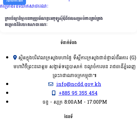
របាយការណ៍
ក្របខ័ណ្ឌនិម្មាបនកម្មប្រព័ណន្ធអេកូឡូស៊ីឌីជីថលសម្រាប់ការគ្រប់គ្រង
គម្រោងវិនិយោគសាធារណៈ
ទំនាក់ទំនង
ស្ថិតក្នុងបរិវេណក្រសួងមហាផ្ទៃ ទីស្ដីការក្រសួង​ជាន់ផ្ទាល់ដីអគារ (G)
មហាវិថីព្រះនរោត្តម សង្កាត់ទន្លេបាសាក់ ខណ្ឌចំការមន រាជធានីភ្នំពេញ
ព្រះរាជាណាចក្រកម្ពុជា៕
info@ncdd.gov.kh
+885 95 355 454
ចន្ទ - សុក្រ 8:00AM - 17:00PM
ផែនទី