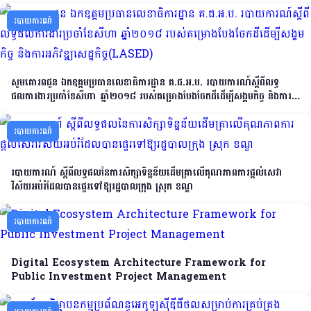
របាយការណ៍
សូមគោរពជូន ឯកឧត្តមប្រធានលេខាធិការដ្ឋាន គ.ជ.អ.ប. របាយការណ៍ស្តីពីលទ្ធ
ផលការងារប្រចាំខែសីហា ឆ្នាំ២០១៨ របស់គម្រោងបែងចែកដីដើម្បីសង្គមកិច្ច និងការ
អភិវឌ្ឍសេដ្ឋកិច្ច(LASED)
របាយការណ៍
របាយការណ៍ ស្ដីពីលទ្ធផលនៃការសិក្សាទិន្នន័យដើមគ្រាលើគុណភាពការផ្ដល់សេវា
វិស័យអប់រំដែលបានផ្ទេរទៅឱ្យរដ្ឋបាលក្រុង ស្រុក ខណ្ឌ
របាយការណ៍
Digital Ecosystem Architecture Framework for
Public Investment Project Management