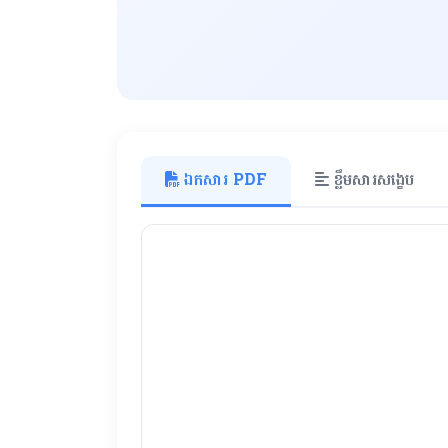
ឯកសារ PDF
ខ្លឹមសារសង្ខេប