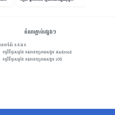
គោលការណ៍ណែនាំស្តីពីការកំណត់និងការ
គោរមវន្ដតាមលំដាប់
ពិពណ៌នាមុខតំណែង
តំណរភ្ជាប់ផ្សេងៗ
គេហទំព័រ គ.ជ.អ.ប.
កម្មវិធីទូរសព្ទដៃ គណនេយ្យភាពសង្គម Android
កម្មវិធីទូរសព្ទដៃ គណនេយ្យភាពសង្គម iOS