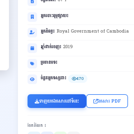
អ្នកបោះពុម្ពផ្សាយ៖
អ្នកនិពន្ធ៖
Royal Government of Cambodia
ឆ្នាំដាក់ចេញ៖
2019
ប្រធានបទ៖
ចំនួនអ្នកទស្សនា៖
470
ទាញយកឯកសារនៅទីនេះ
ឯកសារ PDF
ចែករំលែក ៖