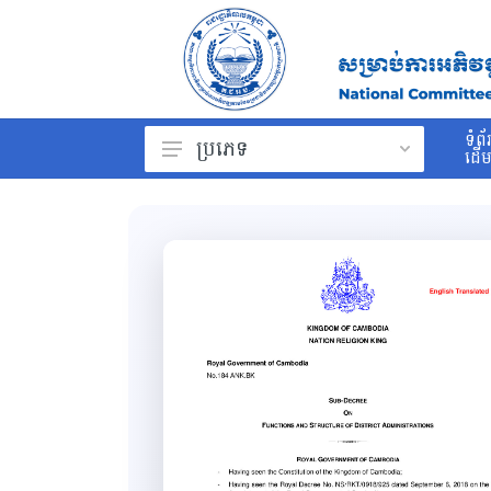
ទំព័
ប្រភេទ
ដើ
ព្រះរាជក្រម
រដ្ឋធម្មនុញ្ញ
ច្បាប់
ព្រះរាជក្រឹត្យ
អនុក្រឹត្យ
សារាចរ
ប្រកាស
សេចក្ដីណែនាំ