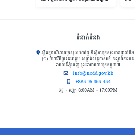
្តិទី៦ អនុលោម
ទៅរបស់ក្រសួងផែនការ
ក្រុមប្
្រប់គ្រង
ប្រឹក្សា
សម្រាប
ទំនាក់ទំនង
ស្ថិតក្នុងបរិវេណក្រសួងមហាផ្ទៃ ទីស្ដីការក្រសួង​ជាន់ផ្ទាល់ដីអ
(G) មហាវិថីព្រះនរោត្តម សង្កាត់ទន្លេបាសាក់ ខណ្ឌចំការមន
រាជធានីភ្នំពេញ ព្រះរាជាណាចក្រកម្ពុជា៕
info@ncdd.gov.kh
+885 95 355 454
ចន្ទ - សុក្រ 8:00AM - 17:00PM