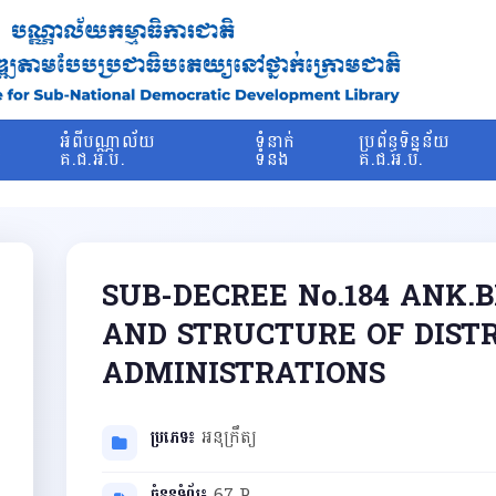
រ
អំពីបណ្ណាល័យ
ទំនាក់
ប្រព័ន្ធទិន្នន័យ
ម
គ.ជ.អ.ប.
ទំនង
គ.ជ.អ.ប.
SUB-DECREE No.184 ANK.
AND STRUCTURE OF DIST
ADMINISTRATIONS
ប្រភេទ៖
អនុក្រឹត្យ
ចំនួនទំព័រ៖
67 P