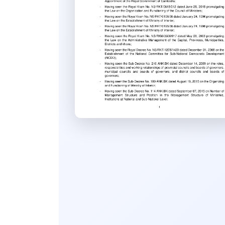
សេចក្ដីសម្រេច
ដីកា
លិខិត
ទម្រង់លិខិតលេខាធិការដ្ឋាន
គ.ជ.អ.ប.
សៀវភៅ
របាយការណ៍
ទូទៅ
ឯកសារបណ្ដុះបណ្ដាល សិក្ខាសាលា
និងកិច្ចប្រជុំ