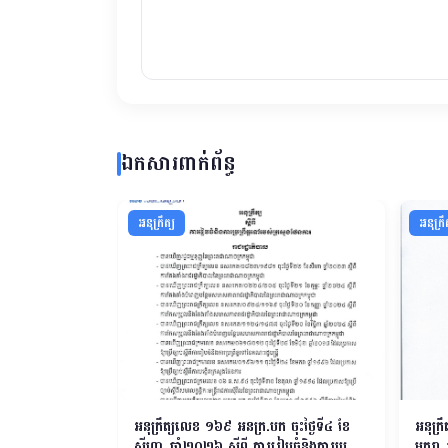
ឯកសារពាក់ព័ន្ធ
អនុក្រឹត្យ
អនុក្រឹ
 ចុះថ្ងៃទី២៧ ខែ
អនុក្រឹត្យលេខ ១៦​៩ អនក្រ.បក ចុះថ្ងៃទី៤ ខែ
អនុក្រ
ំណត់ចំនួនសមាជិក
សីហា ឆ្នាំ២០២៦ ស្តីពី ការរៀបចំនិងការប្រព្រឹត្ត
មករា 