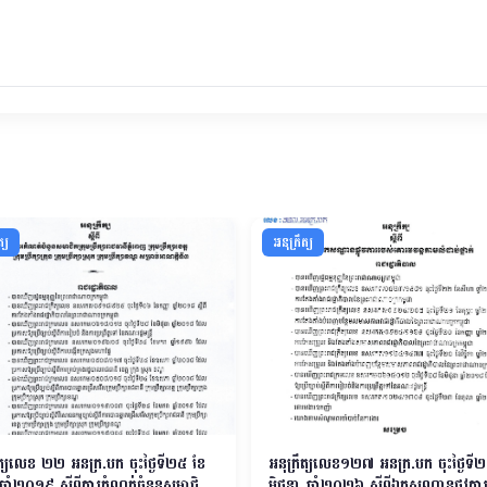
ត្យ
អនុក្រឹត្យ
ឹត្យលេខ ២២ អនក្រ.បក ចុះថ្ងៃទី២៥ ខែ
អនុក្រឹត្យលេខ១២៧ អនក្រ.បក ចុះថ្ងៃទី
ឆ្នាំ២០១៩ ស្ដីពីការកំណត់ចំនួនសមាជិក
មិថុនា​ ឆ្នាំ២០២៦ ស្តីពីឯកសណ្ឋានផ្លូវក