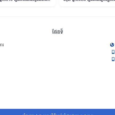
រឹក្សារាជធានីភ្នំពេញ ក្រុមប្រឹក្សាខេត្ដ ក្រុម
គោរមវន្តតាមលំដាប់ថ្នាក់
ក្រុង ក្រុមប្រឹក្សាស្រុក ក្រុមប្រឹក្សាខណ្ឌ
់អាណត្ដិទី៣
ផែនទី
គារ