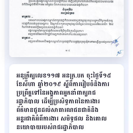
អនុក្រឹត្យលេខ១១៧ អនក្រ.បក ចុះថ្ងៃទី១៥
ខែសីហា ឆ្នាំ២០១៩ ស្តីពីការរៀបចំនិងការ
ប្រព្រឹត្តទៅនៃអង្គភាពអ្នកនាំពាក្យរាជ
រដ្ឋាភិបាល ដើម្បីប្រសិទ្ធភាពនៃការងារ
ព័ត៌មានជូនដល់សាធារណជនជាតិនិង
អន្តរជាតិអំពីការងារ សមិទ្ធផល និងគោល
នយោបាយរបស់រាជរដ្ឋាភិបាល