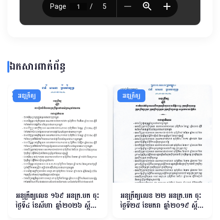
ឯកសារពាក់ព័ន្ធ
អនុក្រឹត្យ
អនុក្រឹត្យ
អនុក្រឹត្យលេខ ១៦​៩ អនក្រ.បក ចុះ
អនុក្រឹត្យលេខ ២២ អនក្រ.បក ចុះ
ថ្ងៃទី៤ ខែសីហា ឆ្នាំ២០២៦ ស្តីពី
ថ្ងៃទី២៥ ខែមករា ឆ្នាំ២០១៩ ស្ដីពី
ការរៀបចំនិងការប្រព្រឹត្តទៅរបស់
ការកំណត់ចំនួនសមាជិកក្រុមប្រឹក្សា