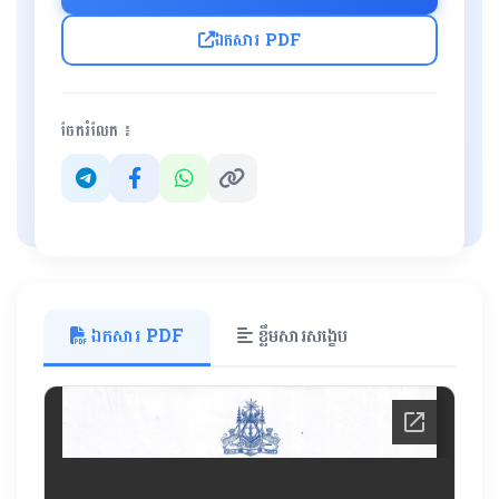
ឯកសារ PDF
ចែករំលែក ៖
ឯកសារ PDF
ខ្លឹមសារសង្ខេប