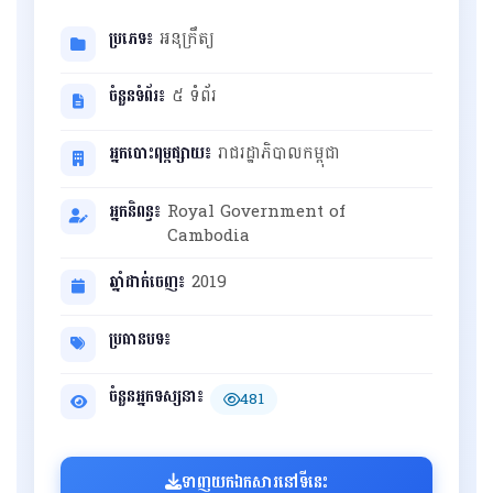
ប្រភេទ៖
អនុក្រឹត្យ
ចំនួនទំព័រ៖
៥ ទំព័រ
អ្នកបោះពុម្ពផ្សាយ៖
រាជរដ្ឋាភិបាលកម្ពុជា
អ្នកនិពន្ធ៖
Royal Government of
Cambodia
ឆ្នាំដាក់ចេញ៖
2019
ប្រធានបទ៖
ចំនួនអ្នកទស្សនា៖
481
ទាញយកឯកសារនៅទីនេះ