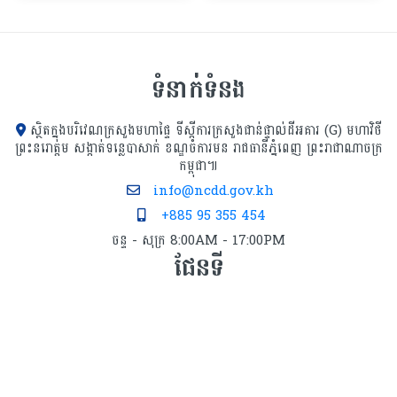
ក្រសួងផែនការ
រាជធានីភ្នំពេញ ក្រុមប្រឹក្សាខេត្ដ
ក្រុមប្រឹក្សាក្រុង ក្រុមប្រឹក្សាស្រុក ក្រុម
ប្រឹក្សាខណ្ឌ សម្រាប់អាណត្ដិទី៣
ទំនាក់ទំនង
ស្ថិតក្នុងបរិវេណក្រសួងមហាផ្ទៃ ទីស្ដីការក្រសួង​ជាន់ផ្ទាល់ដីអគារ (G) មហាវិថី
ព្រះនរោត្តម សង្កាត់ទន្លេបាសាក់ ខណ្ឌចំការមន រាជធានីភ្នំពេញ ព្រះរាជាណាចក្រ
កម្ពុជា៕
info@ncdd.gov.kh
+885 95 355 454
ចន្ទ - សុក្រ 8:00AM - 17:00PM
ផែនទី