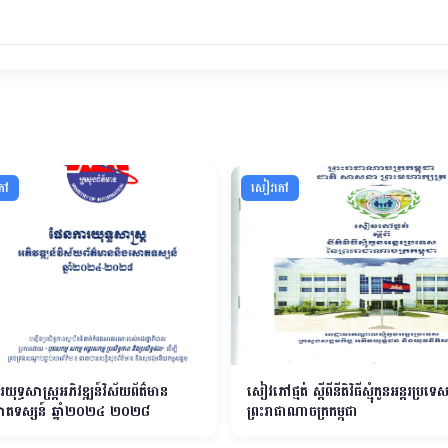
ភៅ
សៀវភៅ
យុទ្ធសាស្ត្រអភិវឌ្ឍន៍វិស័យព័ត៌មាន
សៀវភៅផ្មត់ ស្ដីពីនីតិវិធីស្មុំកូនអន្តរប្រទេ
ោតទស្សន៍ ឆ្នាំ២០២៤ ២០២៨
ព្រះរាជាណាចក្រកម្ពុជា