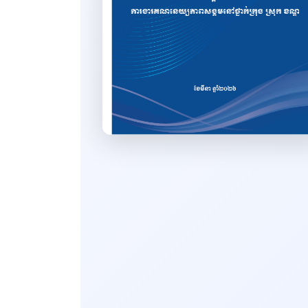
សេចក្ដីសម្រេច
ដីកា
លិខិត
ទម្រង់លិខិតលេខាធិការដ្ឋាន
គ.ជ.អ.ប.
សៀវភៅ
របាយការណ៍
ទូទៅ
ឯកសារបណ្ដុះបណ្ដាល សិក្ខាសាលា
និងកិច្ចប្រជុំ