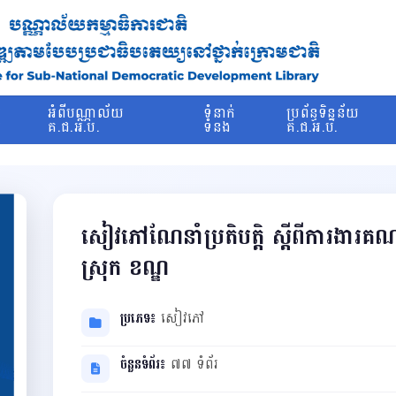
រ
អំពីបណ្ណាល័យ
ទំនាក់
ប្រព័ន្ធទិន្នន័យ
ម
គ.ជ.អ.ប.
ទំនង
គ.ជ.អ.ប.
សៀវភៅណែនាំប្រតិបត្តិ ស្តីពីការងារគណ
ស្រុក ខណ្ឌ
ប្រភេទ៖
សៀវភៅ
ចំនួនទំព័រ៖
៧៧ ទំព័រ