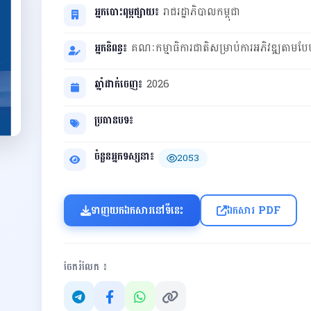
អ្នកបោះពុម្ពផ្សាយ៖
រាជរដ្ឋាភិបាលកម្ពុជា
អ្នកនិពន្ធ៖
គណៈកម្មាធិការជាតិសម្រាប់ការអភិវឌ្ឍតាមបែប
ឆ្នាំដាក់ចេញ៖
2026
ប្រធានបទ៖
ចំនួនអ្នកទស្សនា៖
2053
ទាញយកឯកសារនៅទីនេះ
ឯកសារ PDF
ចែករំលែក ៖