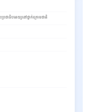
ប្រជាធិបតេយ្យនៅថ្នាក់ក្រោមជាតិ