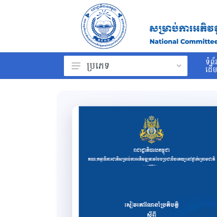
ទំព័
ប្រភេទ
ដើ
ព្រះរាជក្រម
រដ្ឋធម្មនុញ្ញ
ច្បាប់
ព្រះរាជក្រឹត្យ
អនុក្រឹត្យ
សារាចរ
ប្រកាស
សេចក្ដីណែនាំ