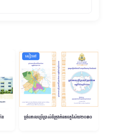
សៀវភៅ
សៀវភៅ
សនៃ
ប្លង់គោលប្រើប្រាស់ដីក្រុងកំពតចក្ខុវិស័យ២០៣០
ផែនការយុទ្ធសាស្រ្
គ្រងរដ្ឋបាលដែនដី
សណ្តាប់ធ្នាប់សា