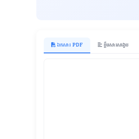
ឯកសារ PDF
ខ្លឹមសារសង្ខេប