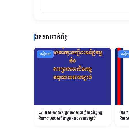
ឯកសារពាក់ព័ន្ធ
សៀវភៅ
សៀវ
នាំ ដំណាក់កាលទី២
សៀវភៅណែនាំសម្រាប់ការចុះបញ្ជីពាណិជ្ជកម្ម
ផែនការ
ជាតិសម្រាប់ការ
និងការប្រកបអាជីវកម្មអនុលោមតាមច្បាប់
និងស
នៅថ្នាក់ក្រោម