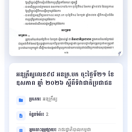
អនុក្រឹត្យលេខ៩៨ អនក្រ.បក ចុះថ្ងៃទី២១ ខែ
ឧសភាព ឆ្នាំ ២០២៦ ស្ដីពីទិវាជាតិប្រជាជន
ប្រភេទ៖
អនុក្រឹត្យ
ចំនួនទំព័រ៖
2
អ្នកបោះពុម្ពផ្សាយ៖
រាជរដ្ឋាភិបាលកម្ពុជា