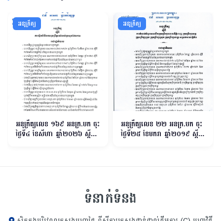
អនុក្រឹត្យ
អនុក្រឹត្យ
អនុក្រឹត្យលេខ ១៦​៩ អនក្រ.បក ចុះ
អនុក្រឹត្យលេខ ២២ អនក្រ.បក ចុះ
ថ្ងៃទី៤ ខែសីហា ឆ្នាំ២០២៦ ស្តីពី
ថ្ងៃទី២៥ ខែមករា ឆ្នាំ២០១៩ ស្ដីពី
ការរៀបចំនិងការប្រព្រឹត្តទៅរបស់
ការកំណត់ចំនួនសមាជិកក្រុមប្រឹក្សា
ក្រសួងផែនការ
រាជធានីភ្នំពេញ ក្រុមប្រឹក្សាខេត្ដ
ក្រុមប្រឹក្សាក្រុង ក្រុមប្រឹក្សាស្រុក ក្រុម
ប្រឹក្សាខណ្ឌ សម្រាប់អាណត្ដិទី៣
ទំនាក់ទំនង