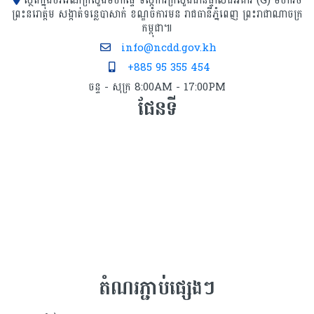
ស្ថិតក្នុងបរិវេណក្រសួងមហាផ្ទៃ ទីស្ដីការក្រសួង​ជាន់ផ្ទាល់ដីអគារ (G) មហាវិថី
ព្រះនរោត្តម សង្កាត់ទន្លេបាសាក់ ខណ្ឌចំការមន រាជធានីភ្នំពេញ ព្រះរាជាណាចក្រ
កម្ពុជា៕
info@ncdd.gov.kh
+885 95 355 454
ចន្ទ - សុក្រ 8:00AM - 17:00PM
ផែនទី
តំណរភ្ជាប់ផ្សេងៗ