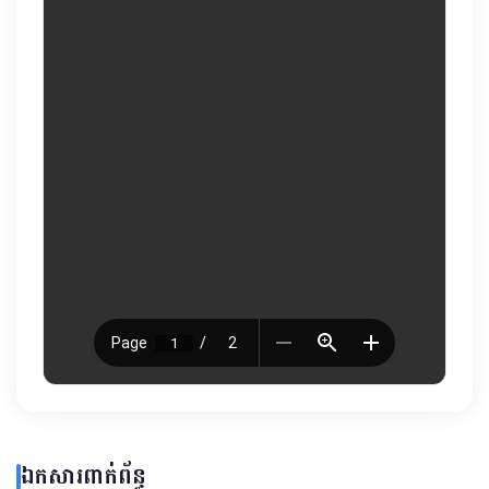
ឯកសារពាក់ព័ន្ធ