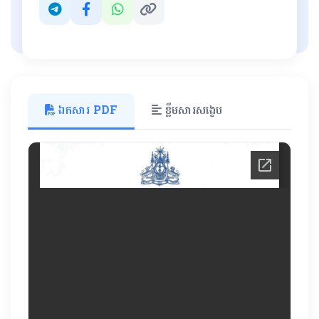
ឯកសារ PDF
ខ្លឹមសារសង្ខេប