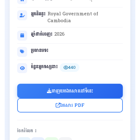
អ្នកនិពន្ធ៖
Royal Government of
Cambodia
ឆ្នាំដាក់ចេញ៖
2026
ប្រធានបទ៖
ចំនួនអ្នកទស្សនា៖
440
ទាញយកឯកសារនៅទីនេះ
ឯកសារ PDF
ចែករំលែក ៖