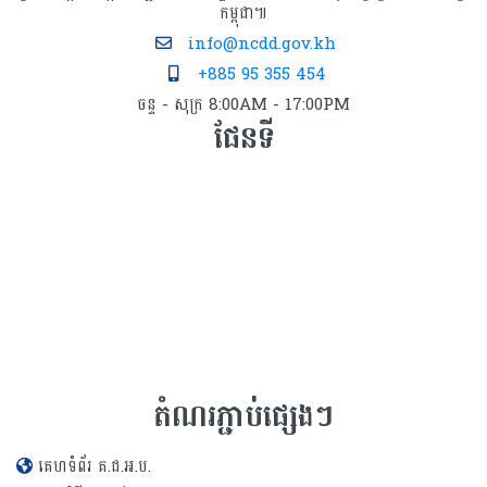
កម្ពុជា៕
info@ncdd.gov.kh
+885 95 355 454
ចន្ទ - សុក្រ 8:00AM - 17:00PM
ផែនទី
តំណរភ្ជាប់ផ្សេងៗ
គេហទំព័រ គ.ជ.អ.ប.