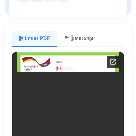
ឯកសារ PDF
ខ្លឹមសារសង្ខេប