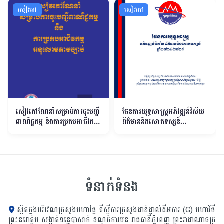
សៀវភៅ
សៀវភៅ
សៀវភៅណែនាំសម្រាប់ការចុះបញ្ជី
ផែនការយុទ្ធសាស្ត្រអភិវឌ្ឍន៍វិស័យ
ពាណិជ្ជកម្ម និងការប្រកបអាជីវកម្ម
ព័ត៌មាននិងសោតទស្សន៍
អនុលោមតាមច្បាប់
ឆ្នាំ២០២៤ ២០២៨
ទំនាក់ទំនង
ស្ថិតក្នុងបរិវេណក្រសួងមហាផ្ទៃ ទីស្ដីការក្រសួង​ជាន់ផ្ទាល់ដីអគារ (G) មហាវិថី
ព្រះនរោត្តម សង្កាត់ទន្លេបាសាក់ ខណ្ឌចំការមន រាជធានីភ្នំពេញ ព្រះរាជាណាចក្រ