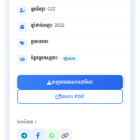
អ្នកនិពន្ធ៖
GIZ
ឆ្នាំដាក់ចេញ៖
2022
ប្រធានបទ៖
ចំនួនអ្នកទស្សនា៖
406
ទាញយកឯកសារនៅទីនេះ
ឯកសារ PDF
ចែករំលែក ៖