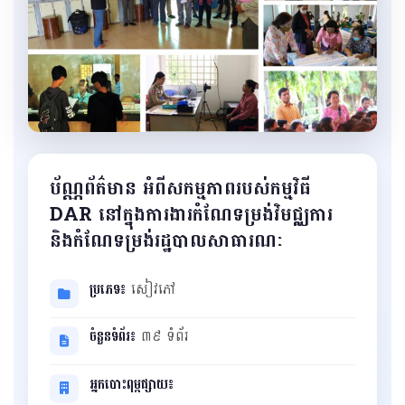
ប័ណ្ណព័ត៌មាន អំពីសកម្មភាពរបស់កម្មវិធី
DAR នៅក្នុងការងារកំណែទម្រង់វិមជ្ឈការ
និងកំណែទម្រង់រដ្ឋបាលសាធារណៈ
ប្រភេទ៖
សៀវភៅ
ចំនួនទំព័រ៖
៣៩ ទំព័រ
អ្នកបោះពុម្ពផ្សាយ៖