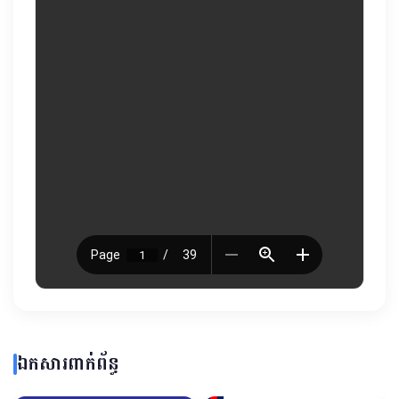
ឯកសារពាក់ព័ន្ធ