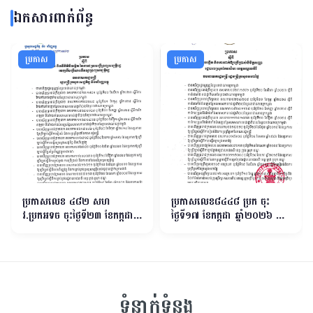
ឯកសារពាក់ព័ន្ធ
ប្រកាស
ប្រកាស
ប្រកាសលេខ ៤៨២ សហ​
ប្រកាសលេខ៨៤៤៨ ប្រក ចុះ
វ.ប្រកអទច ចុះថ្ងៃទី២៣ ខែកក្កដា
ថ្ងៃទី១៧ ខែកក្កដា ឆ្នាំ២០២៦ ស្ដីពី
ឆ្នាំ២០២៦ ស្ដីពីការវិធាន និងនីតិ
ការបង្កើត និងការដាក់ឱ្យប្រើប្រាស់
វិធីលម្អិត នៃការជម្រះបញ្ជីទ្រព្យ
និមិត្ដសញ្ញារដ្ឋបាលស្រុកកែវសីមា
សម្បត្ដិរដ្ឋចេញពីបញ្ជីសារពើភណ្ឌ
ខេត្ដមណ្ឌលគិរី
ទ្រព្យសម្បត្ដិរដ្ឋ
ទំនាក់ទំនង