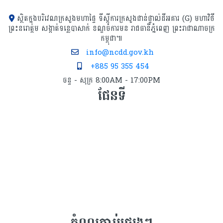
ស្ថិតក្នុងបរិវេណក្រសួងមហាផ្ទៃ ទីស្ដីការក្រសួង​ជាន់ផ្ទាល់ដីអគារ (G) មហាវិថី
ព្រះនរោត្តម សង្កាត់ទន្លេបាសាក់ ខណ្ឌចំការមន រាជធានីភ្នំពេញ ព្រះរាជាណាចក្រ
កម្ពុជា៕
info@ncdd.gov.kh
+885 95 355 454
ចន្ទ - សុក្រ 8:00AM - 17:00PM
ផែនទី