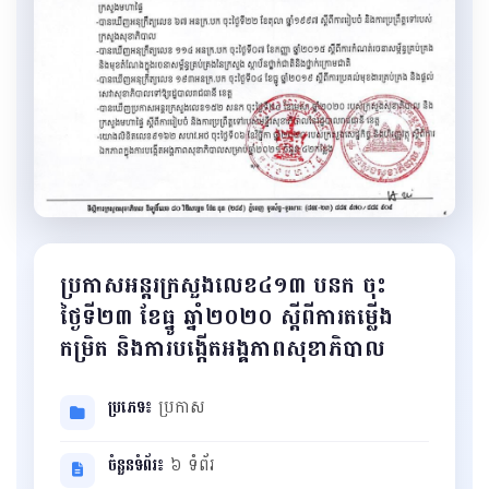
ប្រកាសអន្តរក្រសួងលេខ៤១៣ បនក ចុះ
ថ្ងៃទី២៣ ខែធ្នូ ឆ្នាំ២០២០ ស្តីពីការតម្លើង
កម្រិត និងការបង្កើតអង្គភាពសុខាភិបាល
ប្រភេទ៖
ប្រកាស
ចំនួនទំព័រ៖
៦ ទំព័រ