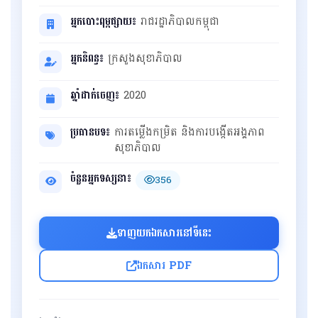
អ្នកបោះពុម្ពផ្សាយ៖
រាជរដ្ឋាភិបាលកម្ពុជា
អ្នកនិពន្ធ៖
ក្រសួងសុខាភិបាល
ឆ្នាំដាក់ចេញ៖
2020
ប្រធានបទ៖
ការតម្លើងកម្រិត និងការបង្កើតអង្គភាព
សុខាភិបាល
ចំនួនអ្នកទស្សនា៖
356
ទាញយកឯកសារនៅទីនេះ
ឯកសារ PDF