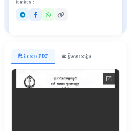
ចែករំលែក ៖
ឯកសារ PDF
ខ្លឹមសារសង្ខេប