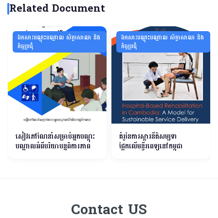
Related Document
ឯកសារបណ្ដុះបណ្ដាល សិក្ខាសាលា និង
ឯកសារបណ្ដុះបណ្ដាល សិក្ខាសាលា និង
កិច្ចប្រជុំ
កិច្ចប្រជុំ
សៀវភៅណែនាំសម្រាប់អ្នកបណ្តុះ
គំរូនៃការស្តារនីតិសម្បទា
បណ្តាលអំពីបរិយាបន្នពិការភាព
ផ្អែកលើមន្ទីរពេទ្យនៅកម្ពុជា
Contact US