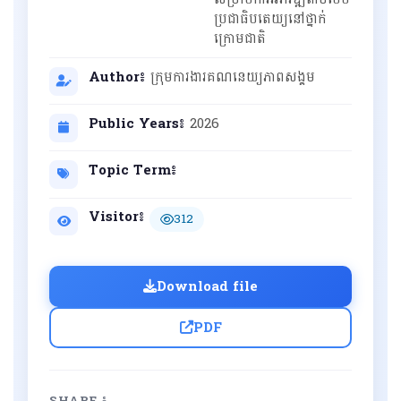
ប្រជាធិបតេយ្យនៅថ្នាក់
ក្រោមជាតិ
Author៖
ក្រុមការងារគណនេយ្យភាពសង្គម
Public Years៖
2026
Topic Term៖
Visitor៖
312
Download file
PDF
SHARE ៖