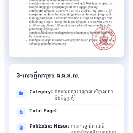
3-សេចក្ដីសម្រេច គ.គ.អ.ស.
Category៖
ឯកសារបណ្ដុះបណ្ដាល សិក្ខាសាលា
និងកិច្ចប្រជុំ
Total Page៖
Publisher Nmae៖
គណៈកម្មាធិការជាតិ
សម្រាប់ការអភិវឌ្ឍតាមបែប