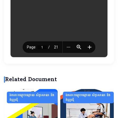
Related Document
ឯកសារបណ្ដុះបណ្ដាល សិក្ខាសាលា និង
ឯកសារបណ្ដុះបណ្ដាល សិក្ខាសាលា និង
កិច្ចប្រជុំ
កិច្ចប្រជុំ