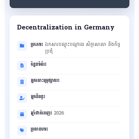
Decentralization in Germany
ប្រភេទ៖
ឯកសារបណ្ដុះបណ្ដាល សិក្ខាសាលា និងកិច្ច
ប្រជុំ
ចំនួនទំព័រ៖
អ្នកបោះពុម្ពផ្សាយ៖
អ្នកនិពន្ធ៖
ឆ្នាំដាក់ចេញ៖
2026
ប្រធានបទ៖