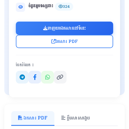
ចំនួនអ្នកទស្សនា៖
324
ទាញយកឯកសារនៅទីនេះ
ឯកសារ PDF
ចែករំលែក ៖
ឯកសារ PDF
ខ្លឹមសារសង្ខេប