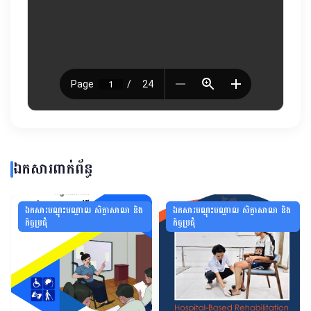
ឯកសារពាក់ព័ន្ធ
ឯកសារបណ្ដុះបណ្ដាល សិក្ខាសាលា និង
ឯកសារបណ្ដុះបណ្ដាល សិក្ខាសាលា និង
កិច្ចប្រជុំ
កិច្ចប្រជុំ