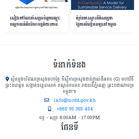
សៀវភៅណែនាំសម្រាប់អ្នកបណ្តុះ
គំរូនៃការស្តារនីតិសម្បទា
បណ្តាលអំពីបរិយាបន្នពិការភាព
ផ្អែកលើមន្ទីរពេទ្យនៅកម្ពុជា
ទំនាក់ទំនង
ស្ថិតក្នុងបរិវេណក្រសួងមហាផ្ទៃ ទីស្ដីការក្រសួង​ជាន់ផ្ទាល់ដីអគារ (G) មហាវិថី
ព្រះនរោត្តម សង្កាត់ទន្លេបាសាក់ ខណ្ឌចំការមន រាជធានីភ្នំពេញ ព្រះរាជាណាចក្រ
កម្ពុជា៕
info@ncdd.gov.kh
+885 95 355 454
ចន្ទ - សុក្រ 8:00AM - 17:00PM
ផែនទី