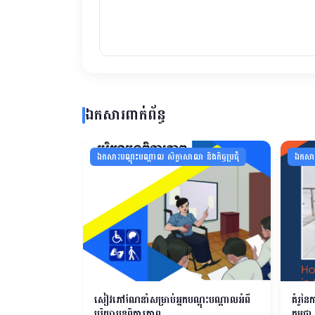
ឯកសារពាក់ព័ន្ធ
ិងកិច្ចប្រជុំ
ឯកសារបណ្ដុះបណ្ដាល សិក្ខាសាលា និងកិច្ចប្រជុំ
ឯកសារប
សៀវភៅណែនាំសម្រាប់អ្នកបណ្តុះបណ្តាលអំពី
គំរូនៃ
បរិយាបន្នពិការភាព
កម្ពុជា