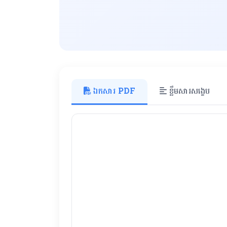
ឯកសារ PDF
ខ្លឹមសារសង្ខេប