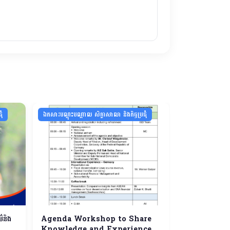
ុំ
ឯកសារបណ្ដុះបណ្ដាល សិក្ខាសាលា និងកិច្ចប្រជុំ
ឯកសារបណ្ដុះបណ្ដាល
៌និង
Agenda Workshop to Share
ការលើកកម្ពស់វិមជ
Knowledge and Experience
មួយកម្រិតទៀត​ អ