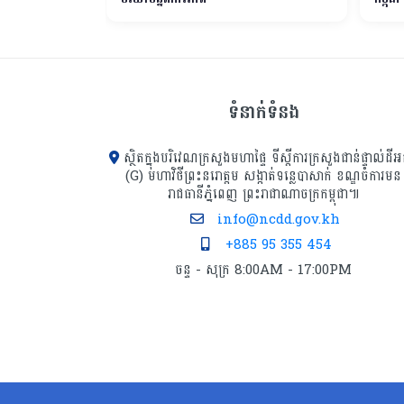
ទំនាក់ទំនង
ស្ថិតក្នុងបរិវេណក្រសួងមហាផ្ទៃ ទីស្ដីការក្រសួង​ជាន់ផ្ទាល់ដីអ
(G) មហាវិថីព្រះនរោត្តម សង្កាត់ទន្លេបាសាក់ ខណ្ឌចំការមន
រាជធានីភ្នំពេញ ព្រះរាជាណាចក្រកម្ពុជា៕
info@ncdd.gov.kh
+885 95 355 454
ចន្ទ - សុក្រ 8:00AM - 17:00PM