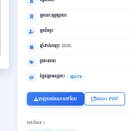
អ្នកបោះពុម្ពផ្សាយ៖
អ្នកនិពន្ធ៖
ឆ្នាំដាក់ចេញ៖
2026
ប្រធានបទ៖
ចំនួនអ្នកទស្សនា៖
378
ទាញយកឯកសារនៅទីនេះ
ឯកសារ PDF
ចែករំលែក ៖