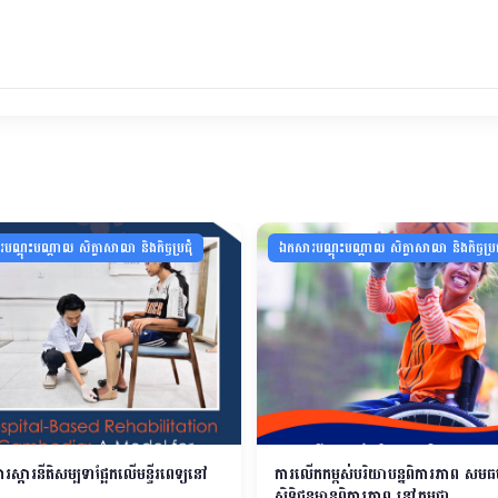
ណ្ដុះបណ្ដាល សិក្ខាសាលា និងកិច្ចប្រជុំ
ឯកសារបណ្ដុះបណ្ដាល សិក្ខាសាលា និងកិច្ចប្រជ
ការស្តារនីតិសម្បទាផ្អែកលើមន្ទីរពេទ្យនៅ
ការលើកកម្ពស់បរិយាបន្នពិការភាព សមធម
សិទ្ធិជនមានពិការភាព នៅកម្ពុជា