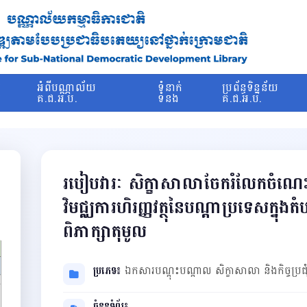
រ
អំពីបណ្ណាល័យ
ទំនាក់
ប្រព័ន្ធទិន្នន័យ
ម
គ.ជ.អ.ប.
ទំនង
គ.ជ.អ.ប.
របៀបវារៈ សិក្ខាសាលាចែករំលែកចំណេះដ
វិមជ្ឈការហិរញ្ញវត្ថុនៃបណ្តាប្រទេសក្នុងតំ
ពិភាក្សាតុមូល
ប្រភេទ៖
ឯកសារបណ្ដុះបណ្ដាល សិក្ខាសាលា និងកិច្ចប្រជុ
ចំនួនទំព័រ៖