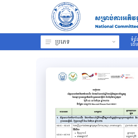
ទំព័
ប្រភេទ
ដើ
ព្រះរាជក្រម
រដ្ឋធម្មនុញ្ញ
ច្បាប់
ព្រះរាជក្រឹត្យ
អនុក្រឹត្យ
សារាចរ
ប្រកាស
សេចក្ដីណែនាំ