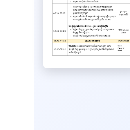
សេចក្ដីសម្រេច
ដីកា
លិខិត
ទម្រង់លិខិតលេខាធិការដ្ឋាន
គ.ជ.អ.ប.
សៀវភៅ
របាយការណ៍
ទូទៅ
ឯកសារបណ្ដុះបណ្ដាល សិក្ខាសិលា
និងកិច្ចប្រជុំ