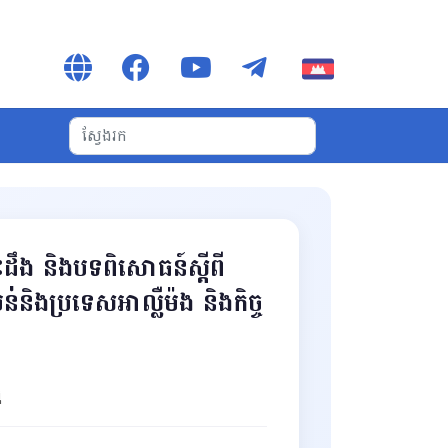
ឹង និងបទពិសោធន៍ស្តីពី
បន់និងប្រទេសអាល្លឺម៉ង និងកិច្ច
ំ