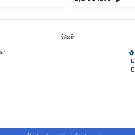
ផែនទី
គារ