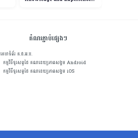
on Fiscal Decentralization in
the Region and Germany and
Techinical Policy
Roundtalble Discussion
តំណរភ្ជាប់ផ្សេងៗ
គេហទំព័រ គ.ជ.អ.ប.
កម្មវិធីទូរសព្ទដៃ គណនេយ្យភាពសង្គម Android
កម្មវិធីទូរសព្ទដៃ គណនេយ្យភាពសង្គម iOS