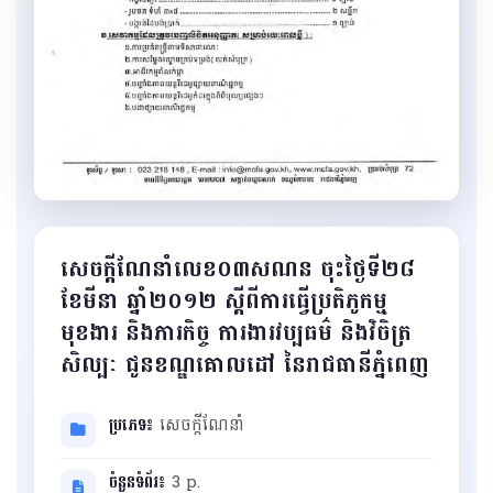
សេចក្តីណែនាំលេខ០៣សណន ចុះថ្ងៃទី២៨
ខែមីនា ឆ្នាំ២០១២ ស្តីពីការធ្វើប្រតិភូកម្ម
មុខងារ និងភារកិច្ច ការងារវប្បធម៌ និងវិចិត្រ
សិល្បៈ ជូនខណ្ឌគោលដៅ នៃរាជធានីភ្នំពេញ
ប្រភេទ៖
សេចក្ដីណែនាំ
ចំនួនទំព័រ៖
3 p.