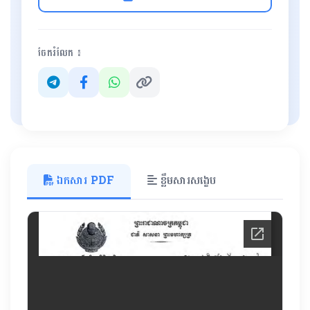
ចែករំលែក ៖
ឯកសារ PDF
ខ្លឹមសារសង្ខេប