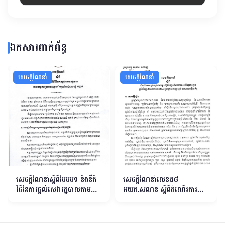
ឯកសារពាក់ព័ន្ធ
សេចក្ដីណែនាំ
សេចក្ដីណែនាំ
សេចក្ដីណែនាំស្ដីពីបែបបទ និងនីតិ
សេចក្តីណែនាំលេខ៥៨
វិធីនៃការផ្ដល់សេវារដ្ឋបាលតាមយន្ដ
អយក.សណន ស្តីពីដំណើរការគ្រឹះ
ការច្រកចេញចូលតែមួយនៃ
ស្ថានមត្តេយ្យសិក្សា និងសេវាអប់រំ
រដ្ឋបាលឃុំ សង្កាត់
កុមារតូចឆ្នាំសិក្សា ២០២៣
២០២៤ ក្នុងក្របខណ្ឌស្តង់ដា