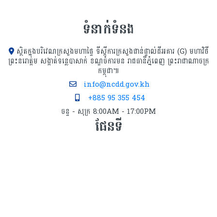
សាលារៀនគំរូ
ទំនាក់ទំនង
ស្ថិតក្នុងបរិវេណក្រសួងមហាផ្ទៃ ទីស្ដីការក្រសួង​ជាន់ផ្ទាល់ដីអគារ (G) មហាវិថី
ព្រះនរោត្តម សង្កាត់ទន្លេបាសាក់ ខណ្ឌចំការមន រាជធានីភ្នំពេញ ព្រះរាជាណាចក្រ
កម្ពុជា៕
info@ncdd.gov.kh
+885 95 355 454
ចន្ទ - សុក្រ 8:00AM - 17:00PM
ផែនទី