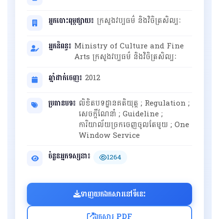
អ្នកបោះពុម្ពផ្សាយ៖
ក្រសួងវប្បធម៌ និងវិចិត្រសិល្បៈ
អ្នកនិពន្ធ៖
Ministry of Culture and Fine
Arts ក្រសួងវប្បធម៌ និងវិចិត្រសិល្បៈ
ឆ្នាំដាក់ចេញ៖
2012
ប្រធានបទ៖
លិខិតបទដ្ឋានគតិយុត្ត ; Regulation ;
សេចក្តីណែនាំ ; Guideline ;
ការិយាល័យច្រកចេញចូលតែមួយ ; One
Window Service
ចំនួនអ្នកទស្សនា៖
1264
ទាញយកឯកសារនៅទីនេះ
ឯកសារ PDF