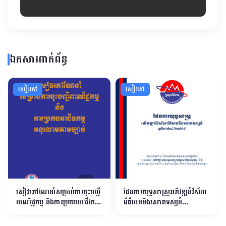
ឯកសារពាក់ព័ន្ធ
សៀវភៅ
សៀវភៅ
សៀវភៅណែនាំសម្រាប់ការចុះបញ្ជី
ផែនការយុទ្ធសាស្ត្រអភិវឌ្ឍន៍វិស័យ
ពាណិជ្ជកម្ម និងការប្រកបអាជីវកម្ម
ព័ត៌មាននិងសោតទស្សន៍
អនុលោមតាមច្បាប់
ឆ្នាំ២០២៤ ២០២៨