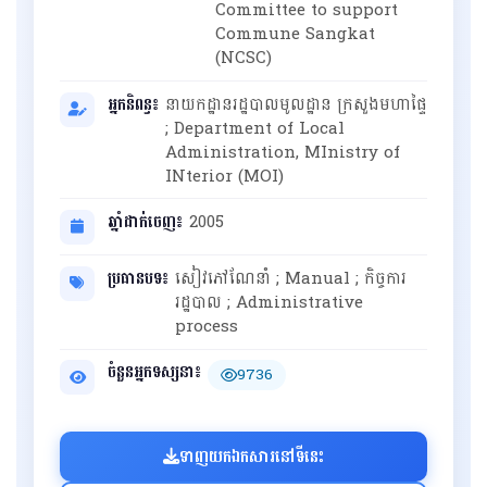
Committee to support
Commune Sangkat
(NCSC)
អ្នកនិពន្ធ៖
នាយកដ្ឋានរដ្ឋបាលមូលដ្ឋាន ក្រសួងមហាផ្ទៃ
; Department of Local
Administration, MInistry of
INterior (MOI)
ឆ្នាំដាក់ចេញ៖
2005
ប្រធានបទ៖
សៀវភៅណែនាំ ; Manual ; កិច្ចការ
រដ្ឋបាល ; Administrative
process
ចំនួនអ្នកទស្សនា៖
9736
ទាញយកឯកសារនៅទីនេះ