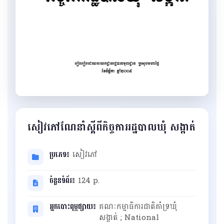
សៀវភៅណែនាំស្តីពីកិច្ចការរដ្ឋបាលឃុំ សង្កាត់
ប្រភេទ៖
សៀវភៅ
ចំនួនទំព័រ៖
124 p.
អ្នកបោះពុម្ពផ្សាយ៖
គណៈកម្មាធិការជាតិគាំទ្រឃុំ
សង្កាត់ ; National