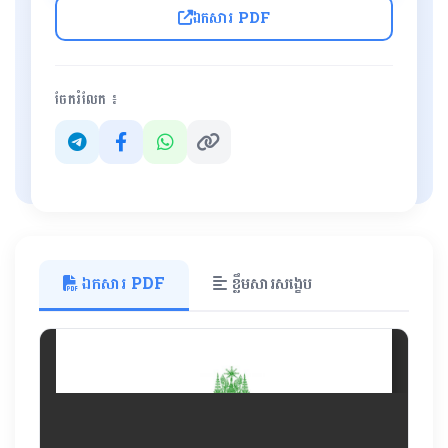
ឯកសារ PDF
ចែករំលែក ៖
ឯកសារ PDF
ខ្លឹមសារសង្ខេប