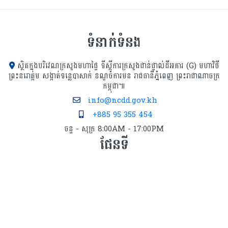
ទំនាក់ទំនង
ស្ថិតក្នុងបរិវេណក្រសួងមហាផ្ទៃ ទីស្ដីការក្រសួង​ជាន់ផ្ទាល់ដីអគារ (G) មហាវិថី
ព្រះនរោត្តម សង្កាត់ទន្លេបាសាក់ ខណ្ឌចំការមន រាជធានីភ្នំពេញ ព្រះរាជាណាចក្រ
កម្ពុជា៕
info@ncdd.gov.kh
+885 95 355 454
ចន្ទ - សុក្រ 8:00AM - 17:00PM
ផែនទី