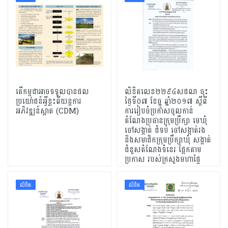
តើកម្ពុជាអាចទទួលបានផល
លិខិតលេខ២២៩៤សជណ ចុះ
ប្រយោជន៍អ្វីខ្លះពីយន្តការ
ថ្ងៃទី០៧ ខែធ្នូ ឆ្នាំ២០១៧ ស្តីពី
អភិវឌ្ឍន៍ស្អាត (CDM)
ការរៀបចំប្រកាសចូលកាន់
តំណែងប្រធានក្រុមប្រឹក្សា មេឃុំ
ចៅសង្កាត់ ជំទប់ ចៅសង្កាត់រង
និងសមាជិកក្រុមប្រឹក្សាឃុំ សង្កាត់
ជំនួសតំណែងទំនេរ ផ្អែកតាម
ប្រកាស របស់ក្រសួងមហាផ្ទៃ
លិខិត
លិខិត