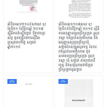
លិខិតលេខ២១៤៩សជណ ចុះ
លិខិត​លេខ​១០៧លស ចុះ
ថ្ងៃទី២១ ខែវិច្ឆិកាឆ្នាំ ២០១៧
ថ្ងៃទី០៩​ខែវិច្ឆិកា​ឆ្នាំ ២០១៥ ស្តីពី​
ស្តីពីការដំឡើងថ្នាក់ និងឋានន្តរ
ការអនុញ្ញាតក្រុមប្រឹក្សាក្រុង ស្រុក
ស័ក្ត ជូនមន្ត្រីរាជការស៊ីវិល
ខណ្ឌ បង់ប្រាក់សមាជិកភាព និង
ក្រសួងមហាផ្ទៃ សម្រាប់
អនុញ្ញាតឲ្យក្រុមប្រឹក្សាឃុំ
ឆ្នាំ២០១៨
សង្កាត់កែសម្រួលរូមបន្ត នៃការ
បង់ប្រាក់សមាជិកភាព ជូន
សមាគមក្រុមប្រឹក្សាក្រុង ស្រុក
ខណ្ឌ ឃុំ សង្កាត់ តាមរាជធានី
ខេត្ត និងសម្ព័ន្ធភាពជាតិក្រុម
ប្រឹក្សាថ្នាក់មូលដ្ឋាន
លិខិត
លិខិត