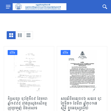
លិខិត
លិខិត
កិច្ចសន្យា ចុះថ្ងៃទី០៩ ខែមករា
សារលិខិតលេខ០៦ សលន ចុះ
ឆ្នាំ១៩៩៥ រវាងក្រសួងកសិកម្ម
ថ្ងៃទី៣១ ខែមីនា ឆ្នាំ២០១៧
រុក្ខាប្រមាញ់ និងនេសាទ
ស្ដីពី ខួបអនុស្សាវរីយ៍