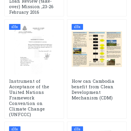
Loan Review (take-
over) Mission ,23-26
February 2016
លិខិត
លិខិត
Instrument of
How can Cambodia
Acceptance of the
benefit from Clean
United Nations
Development
Framework
Mechanism (CDM)
Convention on
Climate Change
(UNFCCC)
លិខិត
លិខិត