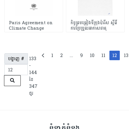
Paris Agreement on
កិច្ចព្រមព្រៀងទីក្រុងប៉ារីស ស្តីពី
Climate Change
ការប្រែប្រួលអាកាសធាតុ
1
2
...
9
10
11
12
13
បង្ហាញ #
133
-
144
នៃ
347
ជួរ
ទំនាក់ទំនង