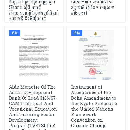
ជាមួយនិងក្រុមហ៊ុនអាហ្គ្រោស្ដារ
លើកទី១៣១ នៃទិវាពលកម្ម
វិនិយោគ ស្ដីពី ការធ្វើ
អន្តរជាតិ ថ្ងៃទី០១ ខែឧសភា
វិនិយោគទុនធ្វើផលិតកម្មដាំដំណាំ
ឆ្នាំ២០១៧
ស្វាយចន្ទី និងចិញ្ចឹមសត្វ
លិខិត
លិខិត
Aide Memoire Of The
Instrument of
Asian Development
Acceptance of the
Bank Of Load 3166/67-
Doha Amendment to
CAM:Technical And
the Kyoto Protocol to
Vocational Education
the Umied Nab.ons
And Training Sector
Framework
Development
Convenbon on
Program(TVETSDP) A
Climate Change