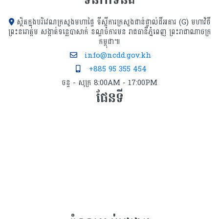
ស្ថិតក្នុងបរិវេណក្រសួងមហាផ្ទៃ ទីស្ដីការក្រសួង​ជាន់ផ្ទាល់ដីអគារ (G) មហាវិថី
ព្រះនរោត្តម សង្កាត់ទន្លេបាសាក់ ខណ្ឌចំការមន រាជធានីភ្នំពេញ ព្រះរាជាណាចក្រ
កម្ពុជា៕
info@ncdd.gov.kh
+885 95 355 454
ចន្ទ - សុក្រ 8:00AM - 17:00PM
ផែនទី