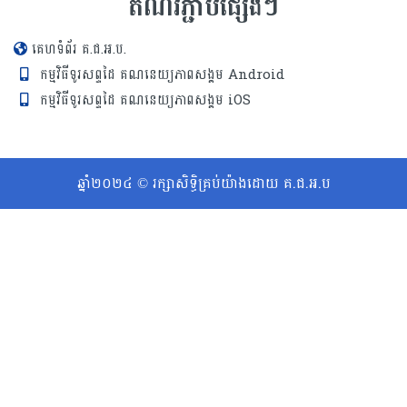
តំណរភ្ជាប់ផ្សេងៗ
គេហទំព័រ គ.ជ.អ.ប.
កម្មវិធីទូរសព្ទដៃ គណនេយ្យភាពសង្គម Android
កម្មវិធីទូរសព្ទដៃ គណនេយ្យភាពសង្គម iOS
ឆ្នាំ២០២៤ © រក្សាសិទ្ធិគ្រប់យ៉ាងដោយ គ.ជ.អ.ប