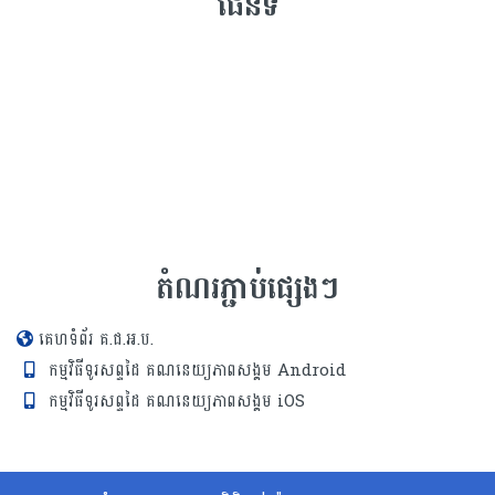
ផែនទី
តំណរភ្ជាប់ផ្សេងៗ
គេហទំព័រ គ.ជ.អ.ប.
កម្មវិធីទូរសព្ទដៃ គណនេយ្យភាពសង្គម Android
កម្មវិធីទូរសព្ទដៃ គណនេយ្យភាពសង្គម iOS