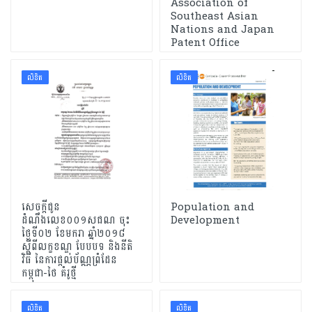
Association of
Southeast Asian
Nations and Japan
Patent Office
លិខិត
លិខិត
សេចក្តីជូន
Population and
ដំណឹងលេខ០០១សជណ ចុះ
Development
ថ្ងៃទី០២ ខែមករា ឆ្នាំ២០១៨
ស្តីពីលក្ខខណ្ឌ បែបបទ និងនីតិ
វិធី នៃការផ្តល់ប័ណ្ណព្រំដែន
កម្ពុជា-ថៃ គំរូថ្មី
លិខិត
លិខិត