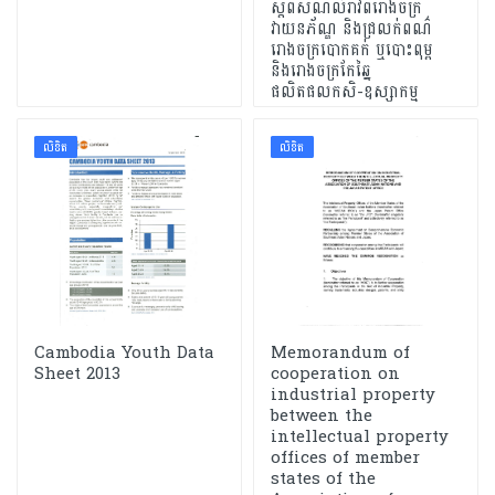
ស្តីពីសំណល់រាវពីរោងចក្រ
វាយនភ័ណ្ឌ និងជ្រលក់ពណ៌
រោងចក្របោកគក់ ឬបោះពុម្ព
និងរោងចក្រកែឆ្នៃ
ផលិតផលកសិ-ឧស្សាកម្ម
លិខិត
លិខិត
Cambodia Youth Data
Memorandum of
Sheet 2013
cooperation on
industrial property
between the
intellectual property
offices of member
states of the