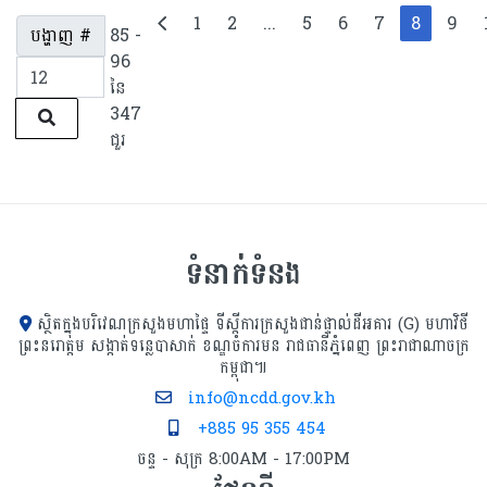
1
2
...
5
6
7
8
9
បង្ហាញ #
85 -
96
នៃ
347
ជួរ
ទំនាក់ទំនង
ស្ថិតក្នុងបរិវេណក្រសួងមហាផ្ទៃ ទីស្ដីការក្រសួង​ជាន់ផ្ទាល់ដីអគារ (G) មហាវិថី
ព្រះនរោត្តម សង្កាត់ទន្លេបាសាក់ ខណ្ឌចំការមន រាជធានីភ្នំពេញ ព្រះរាជាណាចក្រ
កម្ពុជា៕
info@ncdd.gov.kh
+885 95 355 454
ចន្ទ - សុក្រ 8:00AM - 17:00PM