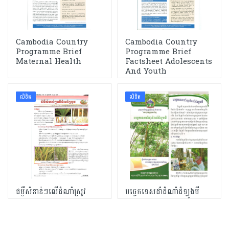
Cambodia Country
Cambodia Country
Programme Brief
Programme Brief
Maternal Health
Factsheet Adolescents
And Youth
លិខិត
លិខិត
ជម្ងឺសំខាន់ៗលើដំណាំស្រូវ
បច្ចេកទេសដាំដំណាំដំឡូងមី