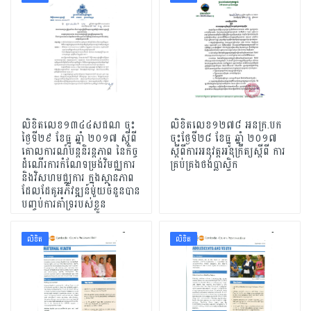
លិខិតលេខ១៣៤៤សជណ ចុះ
លិខិតលេខ១២៧៨ អនក្រ.បក
ថ្ងៃទី២៩ ខែធ្នូ ឆ្នាំ ២០១៧ ស្តីពី
ចុះថ្ងែទី២៨ ខែធ្នូ ឆ្នាំ ២០១៧
គោលការណ៍បន្តនិរន្តភាព នៃកិច្ច
ស្ដីពីការអនុវត្តអនុក្រឹត្យស្តីពី ការ
ដំណើរការកំណែទម្រង់វិមជ្ឈការ
គ្រប់គ្រងថង់ប្លាស្ទិក
និងវិសហមជ្ឈការ ក្នុងស្ថានភាព
ដែលដែគូអភិវឌ្ឍន៍មួយចំនួនបាន
បញ្ចប់ការគាំទ្ររបស់ខ្លួន
លិខិត
លិខិត