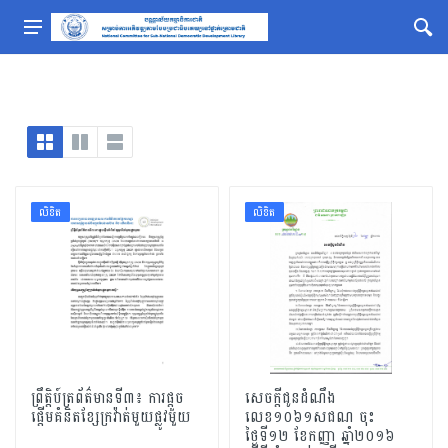
លិខិត
លិខិត
ព្រឹត្តិប៍ត្រព័ត៌មានទី៣៖​ ការផ្តួច
សេចក្តីជូនដំណឹង
ផ្តើមគំនិតខ្សែក្រវ៉ាត់មួយផ្លូវមួយ
លេខ១០៦១សជណ ចុះ
ថ្ងៃទី១២ ខែកញ្ញា ឆ្នាំ២០១៦