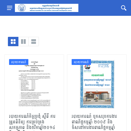
របាយការណ៍
របាយការណ៍
របាយការណ៏កិច្ចប្រជុំ ស្តីពី ការ
របាយការណ៍ បូកសរុបការងារ
ត្រួតពិនិត្យ ការគ្រប់គ្រង
ពាណិជ្ជកម្មឆ្នាំ ២០០៩ និង
សកម្មភាព និងថវិកាឆ្នាំ២០១៤
ទិសដៅការងារពាណិជ្ជកម្មឆ្នាំ