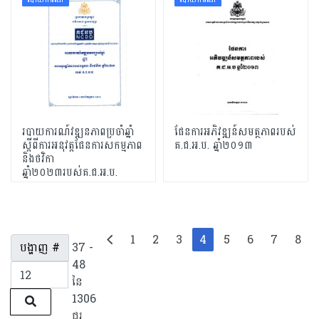
របាយការណ៍វឌ្ឍនភាពប្រចាំឆ្នាំ
ផែនការអភិវឌ្ឍន៍សមត្ថភាពរបស់
ស្តីពីការអនុវត្តផែនការសកម្មភាព
គ.ជ.អ.ប. ឆ្នាំ២០១៣
និងថវិកា
ឆ្នាំ២០២៣របស់គ.ជ.អ.ប.
1
2
3
4
5
6
7
8
បង្ហាញ #
37 -
48
នៃ
1306
ជួរ