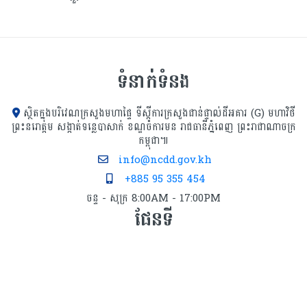
ទំនាក់ទំនង
ស្ថិតក្នុងបរិវេណក្រសួងមហាផ្ទៃ ទីស្ដីការក្រសួង​ជាន់ផ្ទាល់ដីអគារ (G) មហាវិថី
ព្រះនរោត្តម សង្កាត់ទន្លេបាសាក់ ខណ្ឌចំការមន រាជធានីភ្នំពេញ ព្រះរាជាណាចក្រ
កម្ពុជា៕
info@ncdd.gov.kh
+885 95 355 454
ចន្ទ - សុក្រ 8:00AM - 17:00PM
ផែនទី