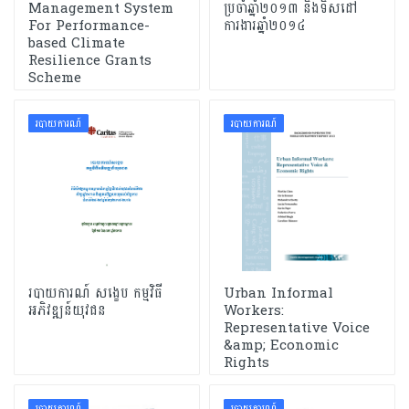
Management System
ប្រចាំឆ្នាំ២០១៣ និងទិសដៅ
For Performance-
ការងារឆ្នាំ២០១៤
based Climate
Resilience Grants
Scheme
របាយការណ៍
របាយការណ៍
របាយការណ៍ សង្ខេប កម្មវិធី
Urban Informal
អភិវឌ្ឍន៍យុវជន
Workers:
Representative Voice
&amp; Economic
Rights
របាយការណ៍
របាយការណ៍