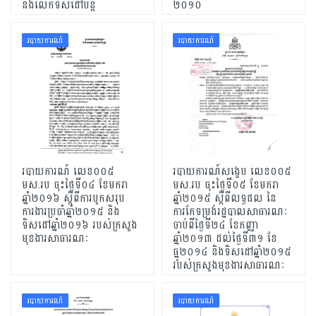
និងលើកទិសដៅបន្ត
២០១០
របាយការណ៍
របាយការណ៍
របាយការណ៍ លេខ០០៥
របាយការណ៍សង្ខេប​ លេខ០០៥
មស.រប ចុះថ្ងៃទី០៤ ខែមករា
មស.រប ចុះថ្ងៃទី០៥ ខែមករា
ឆ្នាំ២០១៦ ស្ដីពីការបូកសរុប
ឆ្នាំ២០១៥ ស្ដីពីលទ្ធផល នៃ
ការងារប្រចាំឆ្នាំ២០១៥ និង
ការកែទម្រង់រដ្ឋបាលសាធារណៈ
ទិសដៅឆ្នាំ២០១៦ របស់ក្រសួង
ចាប់ពីថ្ងៃទី២៤ ខែកញ្ញា
មុខងារសាធារណៈ
ឆ្នាំ២០១៣ ដល់ថ្ងៃទី៣១ ខែ
ធ្នូ២០១៤ និងទិសដៅឆ្នាំ២០១៥
របស់ក្រសួងមុខងារសាធារណៈ
របាយការណ៍
របាយការណ៍