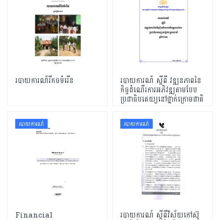
របាយការណ៏រីកចមំរើន
របាយការណ៏ ស្តីពី វឌ្ឍនភាពនៃ
កិច្ចដំណើរការអភិវឌ្ឍតាមបែប
ប្រជាធិបតេយ្យនៅថ្នាក់ក្រោមជាតិ
របាយការណ៍
របាយការណ៍
Financial
របាយការណ៍ ស្ដីពីវិស័យកៅស៊ូ