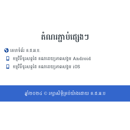
តំណរភ្ជាប់ផ្សេងៗ
គេហទំព័រ គ.ជ.អ.ប.
កម្មវិធីទូរសព្ទដៃ គណនេយ្យភាពសង្គម Android
កម្មវិធីទូរសព្ទដៃ គណនេយ្យភាពសង្គម iOS
ឆ្នាំ២០២៤ © រក្សាសិទ្ធិគ្រប់យ៉ាងដោយ គ.ជ.អ.ប