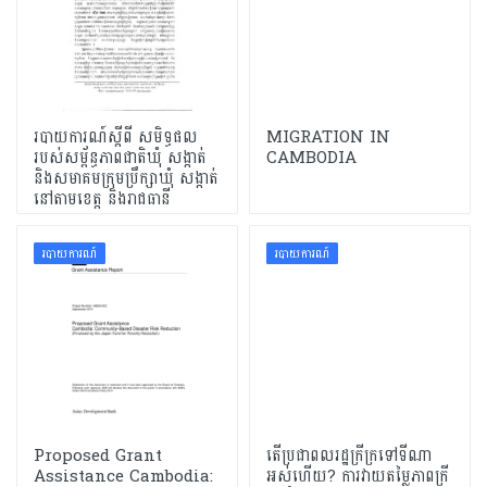
របាយការណ៍ស្តីពី សមិទ្ធផល
MIGRATION IN
របស់សម្ព័ន្ធភាពជាតិឃុំ សង្កាត់
CAMBODIA
និងសមាគមក្រុមប្រឹក្សាឃុំ សង្កាត់
នៅតាមខេត្ដ និងរាជធានី
របាយការណ៍
របាយការណ៍
Proposed Grant
តើប្រជាពលរដ្ឋក្រីក្រទៅទីណា
Assistance Cambodia:
អស់ហើយ? ការវាយតម្លៃភាពក្រី