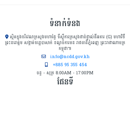
ទំនាក់ទំនង
ស្ថិតក្នុងបរិវេណក្រសួងមហាផ្ទៃ ទីស្ដីការក្រសួង​ជាន់ផ្ទាល់ដីអគារ (G) មហាវិថី
ព្រះនរោត្តម សង្កាត់ទន្លេបាសាក់ ខណ្ឌចំការមន រាជធានីភ្នំពេញ ព្រះរាជាណាចក្រ
កម្ពុជា៕
info@ncdd.gov.kh
+885 95 355 454
ចន្ទ - សុក្រ 8:00AM - 17:00PM
ផែនទី