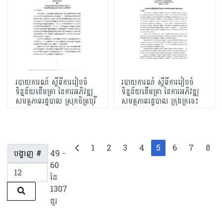
របាយការណ៍ ស្តីពីការរៀបចំ
របាយការណ៍ ស្តីពីការរៀបចំ
ទិន្នន័យដើមគ្រា នៃការអភិវឌ្ឍ
ទិន្នន័យដើមគ្រា នៃការអភិវឌ្ឍ
សមត្ថភាពរដ្ឋបាល ស្រុកចិត្របុរី
សមត្ថភាពរដ្ឋបាល ក្រុងក្រចេះ
1
2
3
4
5
6
7
8
បង្ហាញ #
49 -
60
នៃ
1307
ជួរ