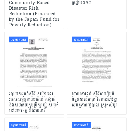
Community-Based
ក្រឆ្នាំ២០១៣
Disaster Risk
Reduction (Financed
by the Japan Fund for
Poverty Reduction)
របាយការណ៍
របាយការណ៍
របាយការណ៍ស្តីពី សមិទ្ធផល
របាយការណ៍ ស្តីពីការរៀបចំ
របស់សម្ព័ន្ធភាពជាតិឃុំ សង្កាត់
ទិន្នន័យដើមគ្រា នៃការអភិវឌ្ឍ
និងសមាគមក្រុមប្រឹក្សាឃុំ សង្កាត់
សមត្ថភាពរដ្ឋបាល ស្រុកសំបូរ
នៅតាមខេត្ត និងរាជធានី
របាយការណ៍
របាយការណ៍