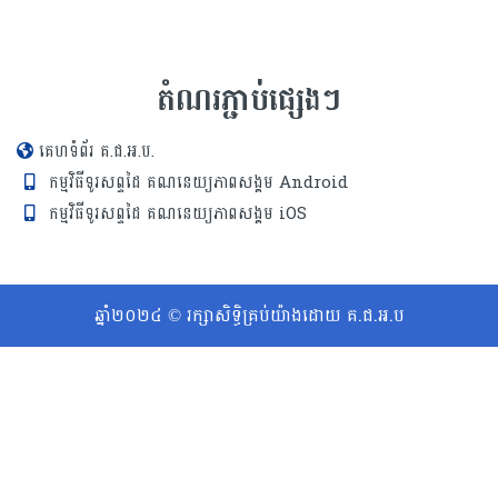
តំណរភ្ជាប់ផ្សេងៗ
គេហទំព័រ គ.ជ.អ.ប.
កម្មវិធីទូរសព្ទដៃ គណនេយ្យភាពសង្គម Android
កម្មវិធីទូរសព្ទដៃ គណនេយ្យភាពសង្គម iOS
ឆ្នាំ២០២៤ © រក្សាសិទ្ធិគ្រប់យ៉ាងដោយ គ.ជ.អ.ប