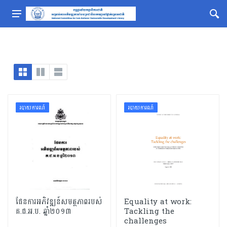
របាយការណ៍
របាយការណ៍
ផែនការអភិវឌ្ឍន៍សមត្ថភាពរបស់
Equality at work:
គ.ជ.អ.ប. ឆ្នាំ២០១៣
Tackling the
challenges