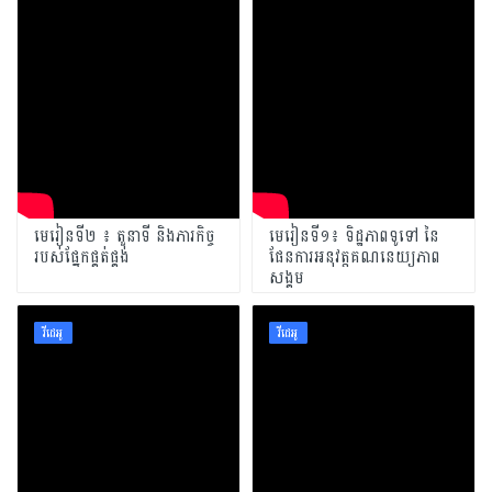
មេរៀនទី២ ៖ តួនាទី និងភារកិច្ច
មេរៀនទី១៖ ទិដ្ឋភាពទូទៅ នៃ
របស់ផ្នែកផ្គត់ផ្គង់
ផែនការអនុវត្តគណនេយ្យភាព
សង្គម
វីដេអូ
វីដេអូ