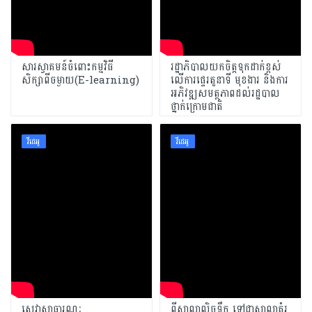
សារស្វាគមន៍ចំពោះកម្មវិធី
រដ្ឋាភិបាលយកចិត្តទុកដាក់ខ្ពស់
សិក្សាពីចម្ងាយ(E-learning)
លើការផ្ទេរតួនាទី មុខងារ និងការ
អភិវឌ្ឍសមត្ថភាពដល់រដ្ឋបាល
ថ្នាក់ក្រោមជាតិ
វីដេអូ
វីដេអូ
សេវាសាធារណៈ
ពីសាលាលិចទឹក ទៅជាសាលាគំរូ