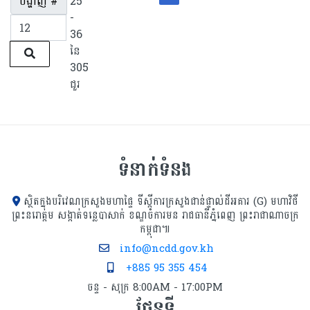
បង្ហាញ #
25
-
36
នៃ
305
ជួរ
ទំនាក់ទំនង
ស្ថិតក្នុងបរិវេណក្រសួងមហាផ្ទៃ ទីស្ដីការក្រសួង​ជាន់ផ្ទាល់ដីអគារ (G) មហាវិថី
ព្រះនរោត្តម សង្កាត់ទន្លេបាសាក់ ខណ្ឌចំការមន រាជធានីភ្នំពេញ ព្រះរាជាណាចក្រ
កម្ពុជា៕
info@ncdd.gov.kh
+885 95 355 454
ចន្ទ - សុក្រ 8:00AM - 17:00PM
ផែនទី