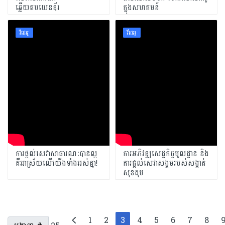
ឆ្លើយតបយេនឌ័រ
ក្នុងសហគមន៍
វីដេអូ
វីដេអូ
ការផ្តល់សេវាសាធារណៈបានល្អ
ការអភិវឌ្ឍសេដ្ឋកិច្ចមូលដ្ឋាន និង
គឺអាស្រ័យលើយើងទាំងអស់គ្នា!
ការផ្តល់សេវាសង្គមរបស់សង្កាត់
សុខដុម
1
2
3
4
5
6
7
8