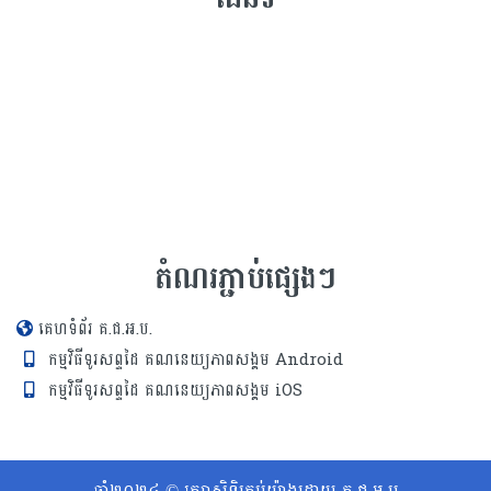
តំណរភ្ជាប់ផ្សេងៗ
គេហទំព័រ គ.ជ.អ.ប.
កម្មវិធីទូរសព្ទដៃ គណនេយ្យភាពសង្គម Android
កម្មវិធីទូរសព្ទដៃ គណនេយ្យភាពសង្គម iOS
ឆ្នាំ២០២៤ © រក្សាសិទ្ធិគ្រប់យ៉ាងដោយ គ.ជ.អ.ប