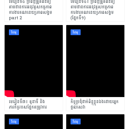
មេរៀនទី៤ ប្រព័ន្ធត្រួតពិនិត្យ
មេរៀនទី៤៖ ប្រព័ន្ធត្រួតពិនិត្យ
តាមដានការអនុវត្តសកម្មភាព
តាមដានការអនុវត្តសកម្មភាព
ការងារគណនេយ្យភាពសង្គម
ការងារគណនេយ្យភាពសង្គម
part 2
(ផ្នែកទី១)
វីដេអូ
វីដេអូ
មេរៀនទី៣៖ តួនាទី និង
កិច្ចប្រជុំដាក់ពិន្ទុខ្លួនឯងដោយអ្នក
ភារកិច្ចរបសផ្នែកតម្រូវការ
ផ្តល់សេវា
វីដេអូ
វីដេអូ