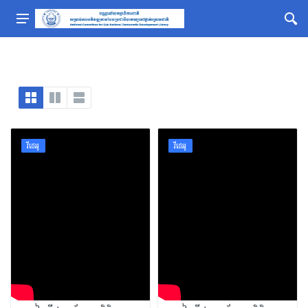
វីដេអូ
វីដេអូ