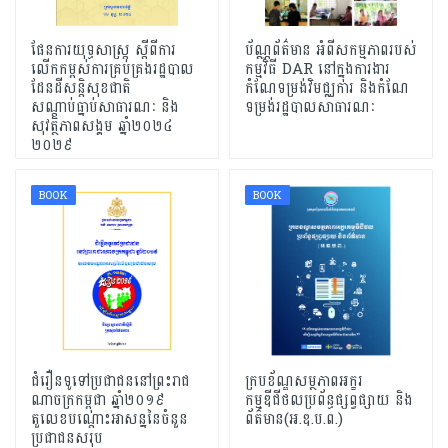
ផែនការយុទ្ធសាស្រ្ត ស្តីពីការ
ប័ណ្ណព័ត៌មាន អំពីសកម្មភាពរបស់
លើកកម្ពស់ការគ្រប់គ្រងរដ្ឋបាល
កម្មវិធី DAR នៅក្នុងការងារ
ដែនដីសន្តិសុខជាតិ
កំណែទម្រង់វិមជ្ឈការ និងកំណែ
សណ្តាប់ធ្នាប់សាធារណៈ និង
ទម្រង់រដ្ឋបាលសាធារណៈ
សុវត្ថិភាពសង្គម ឆ្នាំ២០២៤
២០២៩
BOOK
BOOK
ជំរឿនទូទៅប្រជាជននៅព្រះរាជ
ក្របខ័ណ្ឌសម្ថភាពអក្ខរ
ណាចក្រកម្ពុជា ឆ្នាំ២០១៩
កម្មឌីជីថលប្រព័ន្ធផ្សព្វផ្សាយ និង
តួលេខបណ្តោះអាសន្ននៃចំនួន
ព័ត៌មាន(អ.ឌ.ប.ព.)
ប្រជាជនសរុប