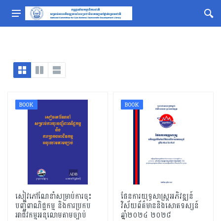
BOOK
BOOK
សៀវភៅណែនាំសម្រាប់ការចុះ
ផែនការយុទ្ធសាស្ត្រអភិវឌ្ឍន៍
បញ្ជីពាណិជ្ជកម្ម និងការប្រកប
វិស័យព័ត៌មាននិងសោតទស្សន៍
អាជីវកម្មអនុលោមតាមច្បាប់
ឆ្នាំ២០២៤ ២០២៨