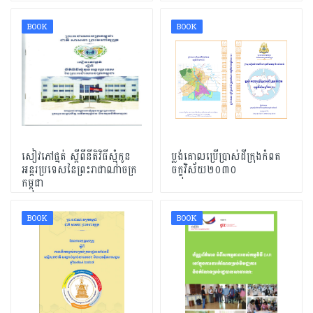
BOOK
BOOK
សៀវភៅផ្នត់ ស្ដីពីនីតិវិធីស្មុំកូន
ប្លង់គោលប្រើប្រាស់ដីក្រុងកំពត
អន្តរប្រទេសនៃព្រះរាជាណាចក្រ
ចក្ខុវិស័យ២០៣០
កម្ពុជា
BOOK
BOOK