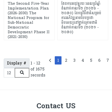
The Second Five-Year
ផែនការអនុវត្តរយៈពេលប្រាំឆ្នាំ
Implementation Plan
ដំណាក់កាលទី២ (២០២៦ -
(2026-2030) The
២០៣០) នៃកម្មវិធីជាតិសម្រាប់
National Program for
ការអភិវឌ្ឍតាមបែបប្រជា
Sub-National
ធិបតេយ្យនៅថ្នាក់ក្រោមជាតិ
Democratic
ដំណាក់កាលទី២ (២០២១ -
Development Phase II
២០៣០)
(2021-2030)
1
2
3
4
5
6
7
Display #
1 - 12
of 1675
records
Contact US