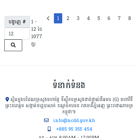
1
2
3
4
5
6
7
8
បង្ហាញ #
1 -
12 នៃ
1077
ជួរ
ទំនាក់ទំនង
ស្ថិតក្នុងបរិវេណក្រសួងមហាផ្ទៃ ទីស្ដីការក្រសួង​ជាន់ផ្ទាល់ដីអគារ (G) មហាវិថី
ព្រះនរោត្តម សង្កាត់ទន្លេបាសាក់ ខណ្ឌចំការមន រាជធានីភ្នំពេញ ព្រះរាជាណាចក្រ
កម្ពុជា៕
info@ncdd.gov.kh
+885 95 355 454
ចន្ទ - សុក្រ 8:00AM - 17:00PM