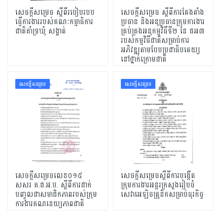
សេចក្តីសម្រេច ស្តីពីរបៀបរបប
សេចក្តីសម្រេច ស្តីពីការតែងតាំង
ធ្វើការងាររបស់គណៈកម្មាធិការ
ប្រធាន និងអនុប្រធានក្រុមការងារ
ជាតិគាំទ្រឃុំ សង្គាត់
គ្រប់គ្រងអនុកម្មវិធីទី២ នៃ ផអ៣
របស់កម្មវិធីជាតិសម្រាប់ការ
អភិវឌ្ឍតាមបែបប្រជាធិបតេយ្យ
នៅថ្នាក់ក្រោមជាតិ
សេចក្ដីសម្រេច
សេចក្ដីសម្រេច
សេចក្តីសម្រេចលេខ០១៥
សេចក្តីសម្រេចស្តីពីការបង្កើត
សសរ គ.ជ.អ.ប. ស្តីពីការដាក់
ក្រុមការងារអន្តរក្រសួងរៀបចំ
បញ្ចូលជាសមាជិកភាពរបស់ក្រុម
សេវាអេឡិចត្រូនិកសម្រាប់ធុរកិច្ច
ការងារគណនេយ្យភាពជាតិ