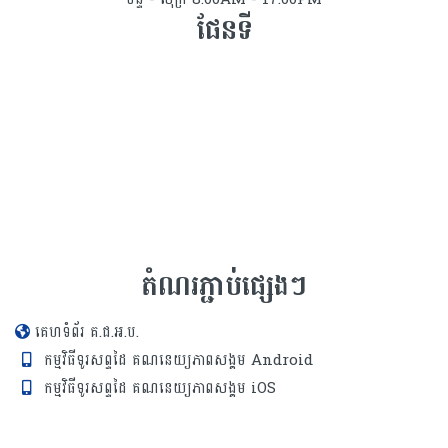
ផែនទី
តំណរភ្ជាប់ផ្សេងៗ
គេហទំព័រ គ.ជ.អ.ប.
កម្មវិធីទូរសព្ទដៃ គណនេយ្យភាពសង្គម Android
កម្មវិធីទូរសព្ទដៃ គណនេយ្យភាពសង្គម iOS