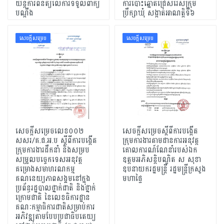
យន្តការពិនិត្យលើការទទួលពាក្យ
ការបោះឆ្នោតជ្រើសរើសក្រុម
បណ្ដឹង
ប្រឹក្សាឃុំ សង្កាត់អាណត្តិទី៦
សេចក្ដីសម្រេច
សេចក្ដីសម្រេច
សេចក្តីសម្រេចលេខ០០២
សេចក្តីសម្រេចស្តីពីការបង្កើត
សសរ/គ.ជ.អ.ប ស្តីពីការបង្កើត
ក្រុមការងារតាមដានការអនុវត្ត
ក្រុមការងារដឹកនាំ និងសម្រប
គោលការណ៍ណែនាំរបស់ឯក
សម្រួលបច្ចេកទេសអនុវត្ត
ឧត្តមអភិសន្តិបណ្ឌិត ស សុខា
គម្រោងសមាហរណកម្ម
ឧបនាយករដ្ឋមន្រ្តី រដ្ឋមន្រ្តីក្រសួង
គណនេយ្យភាពសង្គមនៅក្នុង
មហាផ្ទៃ
ប្រព័ន្ធរដ្ឋបាលថ្នាក់ជាតិ និងថ្នាក់
ក្រោមជាតិ នៃលេខធិការដ្ឋាន
គណៈកម្មាធិការជាតិសម្រាប់ការ
អភិវឌ្ឍតាមបែបប្រជាធិបតេយ្យ