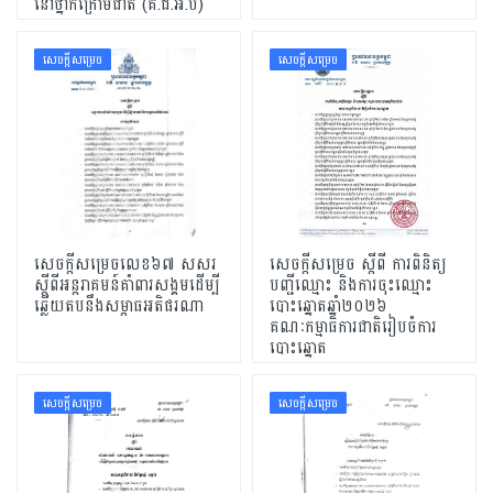
នៅថ្នាក់ក្រោមជាតិ​ (គ.ជ.អ.ប)
សេចក្ដីសម្រេច
សេចក្ដីសម្រេច
សេចក្តីសម្រេចលេខ៦៧ សសរ
សេចក្តីសម្រេច ស្តីពី ការពិនិត្យ
ស្តីពីអន្តរាគមន៍គាំពារសង្គមដើម្បី
បញ្ជីឈ្មោះ និងការចុះឈ្មោះ
ឆ្លើយតបនឹងសម្តាធអតិផរណា
បោះឆ្នោតឆ្នាំ២០២៦
គណៈកម្មាធិការជាតិរៀបចំការ
បោះឆ្នោត
សេចក្ដីសម្រេច
សេចក្ដីសម្រេច