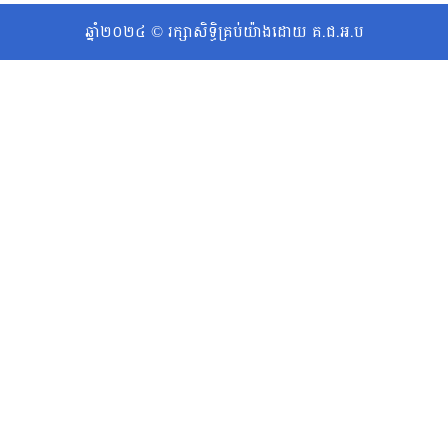
ឆ្នាំ២០២៤ © រក្សាសិទ្ធិគ្រប់យ៉ាងដោយ គ.ជ.អ.ប