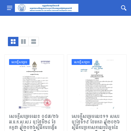
សេចក្ដីសម្រេច
សេចក្ដីសម្រេច
សេចក្ដីសម្រេចលេខ ០៥៧/២៦
សេចក្តីសម្រេចលេខ១១ សសរ
អ.ធ.ក.ស.ស.រ ចុះថ្ងៃទី២៤ ខែ
ចុះថ្ងៃទី១៩ ខែមករា ឆ្នាំ២០២៦
កក្កដា ឆ្នាំ២០២៦ស្ដីពីការបង្កើត
ស្តីពីការប្រកាសកាលបរិច្ឆេទនៃ