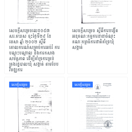
សេចក្តីសម្រេចលេខ០៥៣
សេចក្តីសម្រេច ស្តីពីការបង្កើត
សរ.គឃស ចុះថ្ងៃទី២៩ ខែ
អនុគណៈកម្មការនានាចំណុះ
មេសា ឆ្នាំ ២០០២ ស្តីពី
គណៈកម្មាធិការជាតិគាំទ្រឃុំ
គោលការណ៍សម្រាប់ការអប់រំ ការ
សង្កាត់
បណ្តុះបណ្តាល និងការកសាង
សមត្ថភាព ដើម្បីគាំទ្រការគ្រប់
គ្រងរដ្ឋបាលឃុំ សង្កាត់ តាមបែប
វិមជ្ឈការ
សេចក្ដីសម្រេច
សេចក្ដីសម្រេច