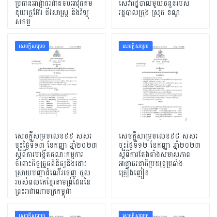
ប្រធានអាជ្ញាធរជាតិទប់អាវុធគីមី
សេវារដ្ឋបាលមួយចំនួនរបស់
នុយក្លេអ៊ែរ ជីវសាស្រ្ត និងវិទ្យុ
រដ្ឋបាលក្រុង ស្រុក ខណ្ឌ
សកម្ម
សេចក្ដីសម្រេច
សេចក្ដីសម្រេច
សេចក្តីសម្រចលេខ៩៩ សសរ
សេចក្តីសម្រេចលេខ៩៨ សសរ
ចុះថ្ងៃទី១៣ ខែកញ្ញា ឆ្នាំ២០២៣
ចុះថ្ងៃទី១២ ខែកញ្ញា ឆ្នាំ២០២៣
ស្តីពីការបង្កើតគណៈកម្មការ
ស្តីពីការតែងតាំងសមាសភាព
ចំពោះកិច្ចត្រួតពិនិត្យនិងដោះ
អាជ្ញាធរជាតិប្រយុទ្ធប្រឆាំង
ស្រាយបញ្ហាដំណើរចេញ ចូល
គ្រឿងញៀន
របស់ពលកេខ្មែរតាមព្រំដែននៃ
ព្រះរាជាណាចក្រកម្ពុជា
សេចក្ដីសម្រេច
សេចក្ដីសម្រេច