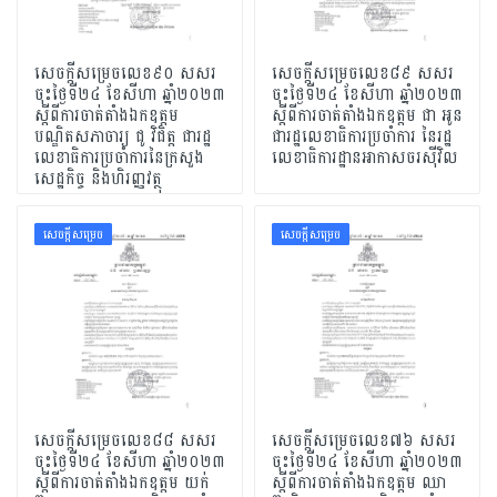
សេចក្តីសម្រេចលេខ៩០ សសរ
សេចក្តីសម្រេចលេខ៨៩ សសរ
ចុះថ្ងៃទី២៤ ខែសីហា ឆ្នាំ២០២៣
ចុះថ្ងៃទី២៤ ខែសីហា ឆ្នាំ២០២៣
ស្តីពីការចាត់តាំងឯកឧត្តម
ស្តីពីការចាត់តាំងឯកឧត្តម ជា អូន
បណ្ឌិតសភាចារ្យ ជូ វិជិត្ត ជារដ្ឋ
ជារដ្ឋលេខាធិការប្រចាំការ នៃរដ្ឋ
លេខាធិការប្រចាំការនៃក្រសួង
លេខាធិការដ្ឋានអាកាសចរស៊ីវិល
សេដ្ឋកិច្ច និងហិរញ្ញវត្ថុ
សេចក្ដីសម្រេច
សេចក្ដីសម្រេច
សេចក្តីសម្រេចលេខ៨៨ សសរ
សេចក្តីសម្រេចលេខ៧៦ សសរ
ចុះថ្ងៃទី២៤ ខែសីហា ឆ្នាំ២០២៣
ចុះថ្ងៃទី២៤ ខែសីហា​ ឆ្នាំ២០២៣
ស្តីពីការចាត់តាំងឯកឧត្តម យក់
ស្តីពីការចាត់តាំងឯកឧត្តម ឈា