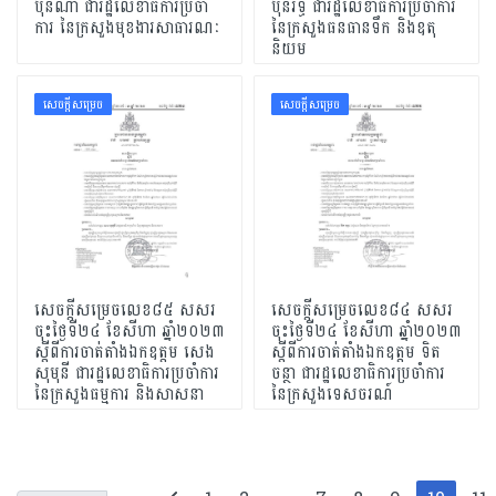
ប៊ុនណា ជារដ្ឋលេខាធិការប្រចាំ
ប៊ុនរិទ្ធ ជារដ្ឋលេខាធិការប្រចាំការ
ការ នៃក្រសួងមុខងារសាធារណៈ
នៃក្រសួងធនធានទឹក និងឧតុ
និយម
សេចក្ដីសម្រេច
សេចក្ដីសម្រេច
សេចក្តីសម្រេចលេខ៨៥ សសរ
សេចក្តីសម្រេចលេខ៨៤ សសរ
ចុះថ្ងៃទី២៤ ខែសីហា ឆ្នាំ២០២៣
ចុះថ្ងៃទី២៤ ខែសីហា ឆ្នាំ២០២៣
ស្តីពីការចាត់តាំងឯកឧត្តម សេង
ស្តីពីការចាត់តាំងឯកឧត្តម ទិត
សុមុនី ជារដ្ឋលេខាធិការប្រចាំការ
ចន្ថា ជារដ្ឋលេខាធិការប្រចាំការ
នៃក្រសួងធម្មការ និងសាសនា
នៃក្រសួងទេសចរណ៍