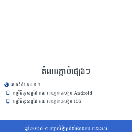
តំណរភ្ជាប់ផ្សេងៗ
គេហទំព័រ គ.ជ.អ.ប.
កម្មវិធីទូរសព្ទដៃ គណនេយ្យភាពសង្គម Android
កម្មវិធីទូរសព្ទដៃ គណនេយ្យភាពសង្គម iOS
ឆ្នាំ២០២៤ © រក្សាសិទ្ធិគ្រប់យ៉ាងដោយ គ.ជ.អ.ប