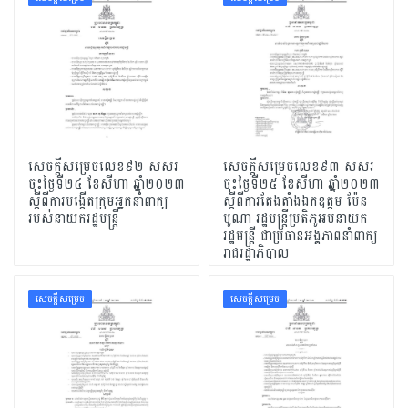
សេចក្តីសម្រេចលេខ៩២ សសរ
សេចក្តីសម្រេចលេខ៩៣ សសរ
ចុះថ្ងៃទី២៤ ខែសីហា ឆ្នាំ២០២៣
ចុះថ្ងៃទី២៥ ខែសីហា ឆ្នាំ២០២៣
ស្តីពីការបង្កើតក្រុមអ្នកនាំពាក្យ
ស្តីពីការតែងតាំងឯកឧត្តម ប៉ែន
របស់នាយករដ្ឋមន្ត្រី
បូណា រដ្ឋមន្ត្រីប្រតិភូអមនាយក
រដ្ឋមន្ត្រី ជាប្រធានអង្គភាពនាំពាក្យ
រាជរដ្ឋាភិបាល
សេចក្ដីសម្រេច
សេចក្ដីសម្រេច