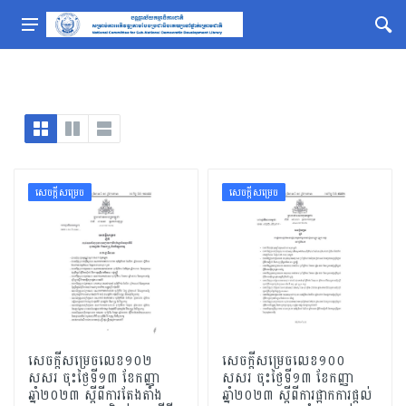
សេចក្ដីសម្រេច
សេចក្ដីសម្រេច
សេចក្តីសម្រេចលេខ១០២
សេចក្តីសម្រេចលេខ១០០
សសរ ចុះថ្ងៃទី១៣ ខែកញ្ញា
សសរ ចុះថ្ងៃទី១៣ ខែកញ្ញា
ឆ្នាំ២០២៣ ស្តីពីការតែងតាំង
ឆ្នាំ២០២៣ ស្តីពីការផ្អាកការផ្តល់