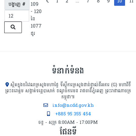
1
2
...
7
8
9
10
11
បង្ហាញ #
109
- 120
នៃ
1077
ជួរ
ទំនាក់ទំនង
ស្ថិតក្នុងបរិវេណក្រសួងមហាផ្ទៃ ទីស្ដីការក្រសួង​ជាន់ផ្ទាល់ដីអគារ (G) មហាវិថី
ព្រះនរោត្តម សង្កាត់ទន្លេបាសាក់ ខណ្ឌចំការមន រាជធានីភ្នំពេញ ព្រះរាជាណាចក្រ
កម្ពុជា៕
info@ncdd.gov.kh
+885 95 355 454
ចន្ទ - សុក្រ 8:00AM - 17:00PM
ផែនទី