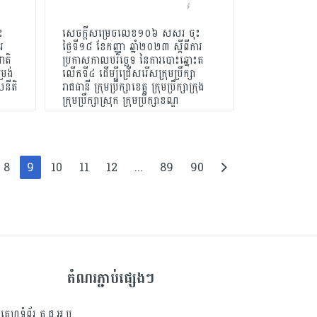
ះ
សេចក្តីសម្រេចលេខ១០៦ សសរ ចុះ
រ
ថ្ងៃទី១៨ ខែកញ្ញា ឆ្នាំ២០២៣ ស្តីពីការ
ាតិ
ប្រកាសកាលបរិច្ឆេទ នៃការបោះឆ្នោះត
្រង់
លើកទី៤ ដើម្បីជ្រើសរើសក្រុមប្រឹក្សា
លនីតិ
រាជធានី ក្រុមប្រឹក្សាខេត្ត ក្រុមប្រឹក្សាក្រុង
ក្រុមប្រឹក្សាស្រុក ក្រុមប្រឹក្សាខណ្ឌ
8
9
10
11
12
...
89
90
តំណរភ្ជាប់ផ្សេងៗ
គេហទំព័រ គ.ជ.អ.ប.