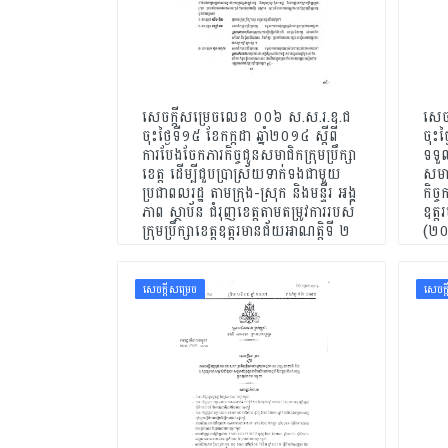
សេចក្ដីសម្រេច
ដីកា
លិខិត
សេចក្ដីសម្រេចលេខ ០០៦ ស.ស.រ.ឧ.ជ
សេច
ទម្រង់លិខិតលេខាធិការដ្ឋាន
ចុះថ្ងៃទី១៥​ ខែកក្កដា ឆ្នាំ២០១៤ ស្ដីពី
ចុះថ
គ.ជ.អ.ប.
ការបែងចែកភារកិច្ចជូនសមាជិកក្រុមប្រឹក្សា
ទទួល
ខេត្ដ ដើម្បីជួបប្រាស្រ័យទាក់ទងជាមួយ
សមា
សៀវភៅ
ប្រជាពលរដ្ឋ តាមក្រុង-ស្រុក និងមន្ទីរ អង្គ
កិច្ច
ភាព ស្ថាប័ន ជំរុញខេត្ដតាមតម្រូវការរបស់
ឧត្ដ
របាយការណ៍
ក្រុមប្រឹក្សាខេត្ដឧត្ដរមានជ័យអាណត្ដិទី ២
(២
ទូទៅ
ឯកសារបណ្ដុះបណ្ដាល សិក្ខាសាលា
សេចក្ដីសម្រេច
សេចក្
និងកិច្ចប្រជុំ