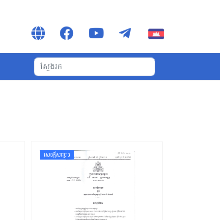
សេចក្ដីសម្រេច