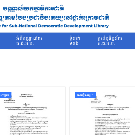
រ
អំពីបណ្ណាល័យ
ទំនាក់
ប្រព័ន្ធទិន្នន័យ
ម
គ.ជ.អ.ប.
ទំនង
គ.ជ.អ.ប.
ដីសម្រេច
សេចក្ដីសម្រេច