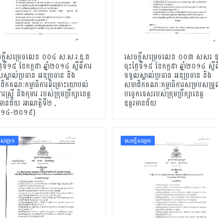
ក្ដីសម្រេចលេខ ០០៤ ស.ស.រ.ឧ.ជ
សេចក្ដីសម្រេចលេខ​ ០០៣ សសរ ឧ
្ងៃទី១៥ ខែកក្កដា ឆ្នាំ២០១៤ ស្ដីពីការ
ចុះថ្ងៃទី១៥ ខែកក្កដា ឆ្នាំ២០១៤ ស្ដីព
ស្គាល់ប្រធាន អនុប្រធាន និង
ទទួលស្គាល់ប្រធាន អនុប្រធាន និង
ជិកគណៈកម្មាធិការពិគ្រោះយោបល់
សមាជិកគណៈកម្មាធិការសម្របសម្រ
ការស្ដ្រី និងកុមារ របស់ក្រុមប្រឹក្សាខេត្ដ
បច្ចេកទេសរបស់ក្រុមប្រឹក្សាខេត្ដ
រមានជ័យ អាណត្ដិទី២ ,
ឧត្ដរមានជ័យ
០១៤-២០១៩)
ដីសម្រេច
សេចក្ដីសម្រេច