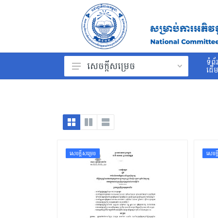
ទំព័
សេចក្ដីសម្រេច
ដើ
ព្រះរាជក្រម
រដ្ឋធម្មនុញ្ញ
ច្បាប់
ព្រះរាជក្រឹត្យ
សេចក្ដីសម្រេច
សេចក្
អនុក្រឹត្យ
សារាចរ
ប្រកាស
សេចក្ដីណែនាំ