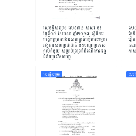
សេចក្ដីសម្រេច លេខ៣២ សសរ ចុះ
សេច
ថ្ងៃទី០៤ ខែមេសា ឆ្នាំ២០១៧ ស្ដីពីការ
ថ្ងៃ
បង្កើតក្រុមការងារសហប្រតិបត្តិការជាមួយ
រៀបច
អង្គការសហប្រជាជាតិ និងបណ្ដាប្រទេស
គណៈក
ផ្ដល់ជំនួយ សម្រាប់ទ្រទ្រង់ដំណើរការអង្គ
ភាសាខ
ជំនំុជម្រះវិសាមញ្ញ
សេចក្ដីសម្រេច
សេចក្