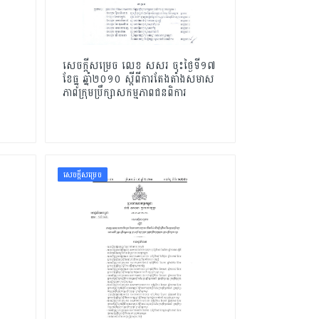
សេចក្ដីសម្រេច លេខ សសរ ចុះថ្ងៃទី១៧
ខែធ្នូ ឆ្នាំ២០១០ ស្ដីពីការតែងតាំងសមាស
ភាពក្រុមប្រឹក្សាសកម្មភាពជនពិការ
សេចក្ដីសម្រេច