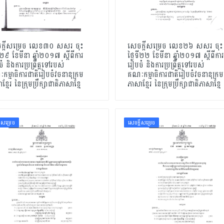
ក្ដីសម្រេច លេខ៣០ សសរ ចុះ
សេចក្ដីសម្រេច លេខ២៦ សសរ ចុះ
ទី២៩ ខែមីនា ឆ្នាំ២០១៧ ស្ដីពីការ
ថ្ងៃទី២២ ខែមីនា ឆ្នាំ២០១៧ ស្ដីពីការ
ំ និងការប្រព្រឹត្តទៅរបស់
រៀបចំ និងការប្រព្រឹត្តទៅរបស់
ម្មាធិការជាតិរៀបចំវចនានុក្រម
គណៈកម្មាធិការជាតិរៀបចំវចនានុក្រម
្មែរ នៃក្រុមប្រឹក្សាជាតិភាសាខ្មែ
ភាសាខ្មែរ នៃក្រុមប្រឹក្សាជាតិភាសាខ្មែ
ដីសម្រេច
សេចក្ដីសម្រេច