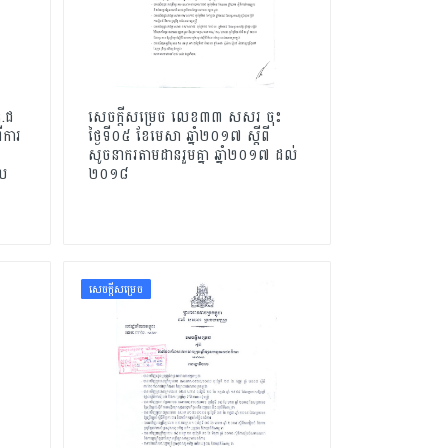
.ជ
សេចក្ដីសម្រេច លេខ៣៣ សសរ ចុះ
ីការ
ថ្ងៃទី០៥ ខែមេសា ឆ្នាំ២០១៧ ស្ដីពី
សូចនាករតាមដានរួមគ្នា ឆ្នាំ២០១៧ ដល់
ួល
២០១៨
សេចក្ដីសម្រេច