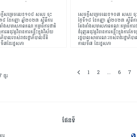
ក្តីសម្រេចលេខ១០៨ សសរ ចុះ
សេចក្តីសម្រេចលេខ១០៧ សសរ ចុ
ទី១៨ ខែកញ្ញា ឆ្នាំ២០២៣ ស្តីពីការ
ថ្ងៃទី១៨ ខែកញ្ញា ឆ្នាំ២០២៣ ស្តីពីកា
តាំងសមាសភាពគណៈកម្មាធិការជាតិ
តែងតាំងសមាសភាពគណៈគម្មាធិការជ
ញការអនុវត្តវិធានការគន្លឹះក្នុងវិស័យ
ជំរុញអនុវត្តវិធានការគន្លឹះក្នុងការកែទម
ភិបាលរបស់រាជរដ្ឋាភិបាលនីតិ
រដ្ឋបាលសាធារណៈរបស់រាជរដ្ឋាភិបា
ទី៧នៃរដ្ឋសភា
កាលទី៧ នៃរដ្ឋសភា
1
2
...
6
7
 ជួរ
ផែនទី
គារ