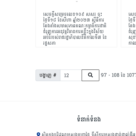
សេចក្តីសម្រេចលេខ១០៩ សសរ ចុះ
សេច
ថ្ងៃទី១៨ ខែសីហា​ ឆ្នាំ២០២៣ ស្តីពីការ
ថ្ងៃ
តែងតាំងសមាសភាពគណៈកម្មាធិការជាតិ
តែង
ជំរុញការអនុវត្តវិធានការគន្លឹះក្នុងវិស័យ
ជំរុ
អប់រំរបស់រាជរដ្ឋាភិបាលនីតិកាលទី៧ នៃ
សុខា
រដ្ឋសភា
កាល
បង្ហាញ #
97 - 108 នៃ 1077
ទំនាក់ទំនង
ស្ថិតក្នុងបរិវេណក្រសួងមហាផ្ទៃ ទីស្ដីការក្រសួង​ជាន់ផ្ទាល់ដីអ