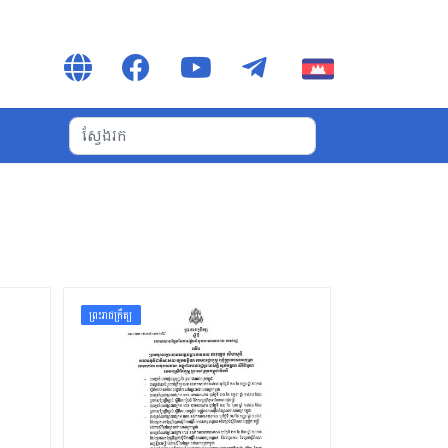
ព្រះរាជក្រឹត្យ