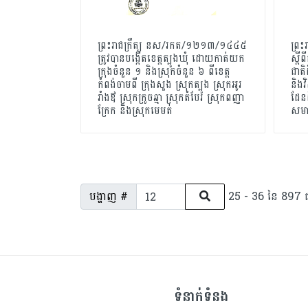
ព្រះរាជក្រឹត្យ នស/រកត/១២១៣/១៤៤៥
ព្រ
ត្រូវបានបង្កើតខេត្តត្បូងឃុំ ដោយកាត់យក
ស្តី
ក្រុងចំនួន ១ និងស្រុកចំនួន ៦​ ពីខេត្ត
ជាតិ
កំពង់ចាមពី ក្រុងសួង ស្រុកត្បូង ស្រុកអូរ
និងវ
រាំងឳ ស្រុកក្រូចឆ្មា ស្រុកតំបែរ ស្រុកពញ្ញា
ដែន
ក្រែក និងស្រុកមេមត់
សមា
បង្ហាញ #
25 - 36 នៃ 897 ជ
ទំនាក់ទំនង