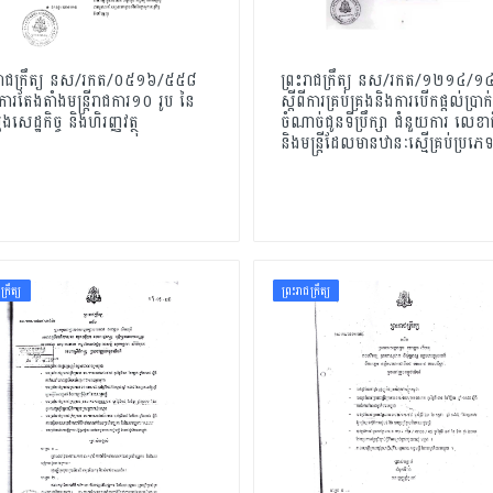
ះរាជក្រឹត្យ នស/រកត/០៥១៦/៥៥៨
ព្រះរាជក្រឹត្យ នស/រកត/១២១៤/
ពីការតែងតាំងមន្ត្រីរាជការ១០ រូប នៃ
ស្តីពីការគ្រប់គ្រងនិងការបើកផ្តល់ប្រាក់
ងសេដ្ឋកិច្ច និងហិរញ្ញវត្ថុ
ចំណាច់ជូនទីប្រឹក្សា ជំនួយការ លេខា
និងមន្ត្រីដែលមានឋានៈស្មើគ្រប់ប្រភេ
ក្រឹត្យ
ព្រះរាជក្រឹត្យ