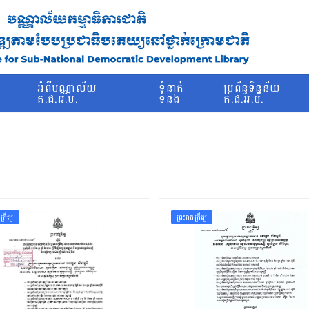
រ
អំពីបណ្ណាល័យ
ទំនាក់
ប្រព័ន្ធទិន្នន័យ
ម
គ.ជ.អ.ប.
ទំនង
គ.ជ.អ.ប.
ក្រឹត្យ
ព្រះរាជក្រឹត្យ