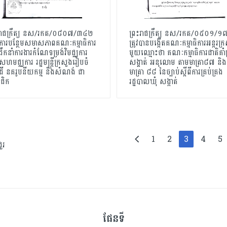
ះរាជក្រឹត្យ នស/រកត/០៨០៧/៣៤២
ព្រះរាជក្រឹត្យ នស/រកត/០៥០១/១
ពីការបន្ថែមសមាសភាពគណៈកម្មាធិការ
ត្រូវបានបង្កើតគណៈកម្មាធិការអន្តរក្
ដឹកនាំការងារកំណែទម្រង់វិមជ្ឈការ
មួយឈ្មោះថា គណៈកម្មាធិការជាតិគាំទ
ិសហមជ្ឈការ រដ្ឋមន្ត្រីក្រសួងរៀបចំ
សង្គាត់ អនុលោម តាមមាត្រា៨៧ និង
ដី នគរូបនីយកម្ម និងសំណង់ ជា
មាត្រា ៨៨ នៃច្បាប់ស្តីពីការគ្រប់គ្រង
ជិក
រដ្ឋបាលឃុំ សង្កាត់
1
2
3
4
5
ួរ
ផែនទី