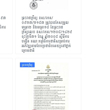
១៤៩៣
ព្រះរាជក្រឹត្យ នស/រកត/
០៩២៣/២១៨៣ ត្រូវបានកែសម្រួល
ធិការ
មាត្រា២ និងមាត្រា១៨ នៃព្រះរាជ
ទ
ក្រឹត្យលេខ នស/រកត/១២០៨/១៤២៩
ចុះថ្ងៃទី៣១ ខែឆ្នូ ឆ្នាំ២០០៨ ស្តីពីការ
បង្កើត គណៈកម្មាធិការជាតិសម្រាប់ការ
អភិវឌ្ឍតាមបែបប្រជាធិបតេយ្យនៅថ្នាក់
ក្រោមជាតិ
ព្រះរាជក្រឹត្យ