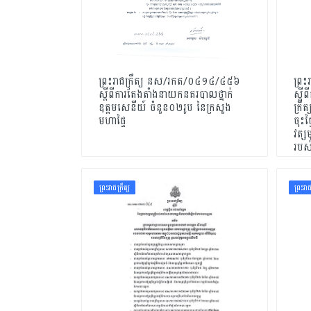
សេចក្ដីសម្រេច
ដីកា
លិខិត
ព្រះរាជក្រឹត្យ នស/រកត/០៤១៤/៤៥៦
ព្រ
ទម្រង់លិខិតលេខាធិការដ្ឋាន
ស្តីពីការតែងតាំងនាយកនគរបាលថ្នាក់
ស្តី
គ.ជ.អ.ប.
ឧត្តមសេនីយ៍ ចំនួន០២រូប នៃក្រសួង
ក្រ
មហាផ្ទៃ
ចុះថ
សៀវភៅ
វត្ស
របស់
របាយការណ៍
ទូទៅ
ព្រះរាជក្រឹត្យ
ព្រះរាជ
ឯកសារបណ្ដុះបណ្ដាល សិក្ខាសាលា
និងកិច្ចប្រជុំ