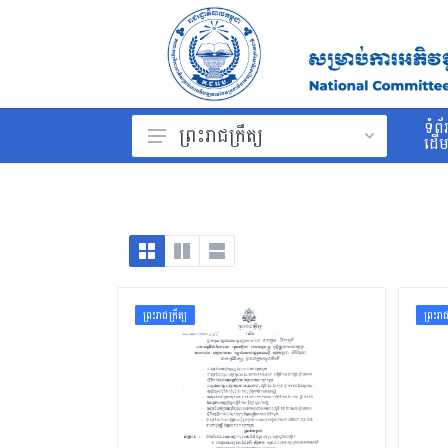
ទំព័
ព្រះរាជក្រឹត្យ
ដើ
ព្រះរាជក្រម
រដ្ឋធម្មនុញ្ញ
ច្បាប់
ព្រះរាជក្រឹត្យ
ព្រះរាជក្រឹត្យ
ព្រះរាជ
អនុក្រឹត្យ
សារាចរ
ប្រកាស
សេចក្ដីណែនាំ