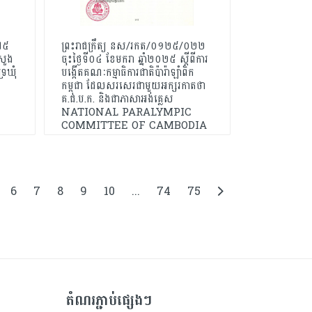
៧៥
ព្រះរាជក្រឹត្យ នស/រកត/០១២៥/០២២
រសួង
ចុះថ្ងៃទី០៤ ខែមករា ឆ្នាំ២០២៥ ស្តីពីការ
្រឃុំ
បង្កើតគណៈកម្មាធិការជាតិប៉ារ៉ាឡាំពិក
កម្ពុជា ដែលសរសេរជាមួយអក្សរកាតថា
គ.ជ.ប.ក. និងជាភាសាអង់គ្លេស
NATIONAL PARALYMPIC
COMMITTEE OF CAMBODIA
6
7
8
9
10
...
74
75
តំណរភ្ជាប់ផ្សេងៗ