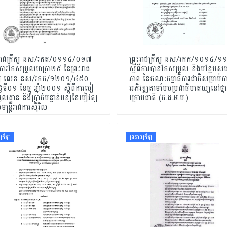
ះរាជក្រឹត្យ នស/រកត/០១១៤/០១៧
ព្រះរាជក្រឹត្យ នស/រកត/១០១៤/
ពីការកែសម្រួលមាត្រា២៥ នៃព្រះរាជ
ស្តីពីការបានកែសម្រួល និងបន្ថែម
ឹត្យ លេខ នស/រកត/១២០១/៤៥០
ភាព នៃគណៈកម្មាធិការជាតិសម្រាប់ក
្ងៃទី០១ ខែធ្នូ ឆ្នាំ២០០១ ស្តីពីការបៀ
អភិវឌ្ឍតាមបែបប្រជាធិបតេយ្យនៅថ្នា
មូលដ្ឋាន និងប្រាក់បន្ទាន់បន្សំនៃបៀវត្ស
ក្រោមជាតិ (គ.ជ.អ.ប.)
មន្ត្រីរាជការស៊ីវិល
ក្រឹត្យ
ព្រះរាជក្រឹត្យ