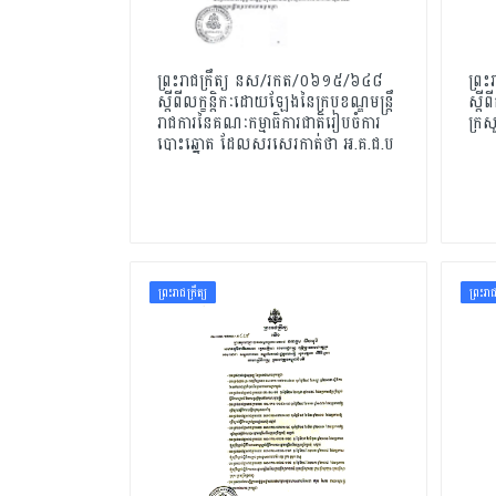
ព្រះរាជក្រឹត្យ នស/រកត/០៦១៥/៦៤៨
ព្រ
ស្តីពីលក្ខន្តិកៈដោយឡែងនៃក្របខណ្ឌមន្ត្រឹ
ស្តី
រាជការនៃគណៈកម្មាធិការជាតិរៀបចំការ
ក្រសួ
បោះឆ្នោត ដែលសរសេរកាត់ថា អ.គ.ជ.ប
ព្រះរាជក្រឹត្យ
ព្រះរាជ