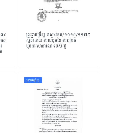
១១៧៤
ព្រះរាជក្រឹត្យ នស/រកត/១០១៤/១១៧៥
សមាស
ស្តីពីគោលការណ៍រួមនៃការរៀបចំ
ារ
មុខងារសាធារណៈរបស់រដ្ឋ
ក់
ព្រះរាជក្រឹត្យ