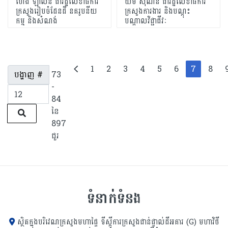
ហេង ឡាលីន ជារដ្ឋលេខាធិការ
យឹម ស៊ីណន ជារដ្ឋលេខាធិការ
ក្រសួងរៀបចំដែនដី នគរូបនីយ
ក្រសួងការងារ និងបណ្តុះ
កម្ម និងសំណង់
បណ្តាលវិជ្ជាជីវៈ
1
2
3
4
5
6
7
8
បង្ហាញ #
73
-
84
នៃ
897
ជួរ
ទំនាក់ទំនង
ស្ថិតក្នុងបរិវេណក្រសួងមហាផ្ទៃ ទីស្ដីការក្រសួង​ជាន់ផ្ទាល់ដីអគារ (G) មហាវិថី