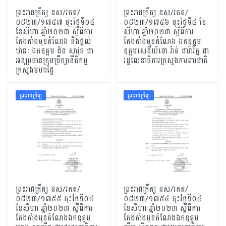
ព្រះរាជក្រឹត្យ នស/រកត/
ព្រះរាជក្រឹត្យ នស/រកត/
០៨២៣/១៧៥៧ ចុះថ្ងៃទី០៤
០៨២៣/១៧៥៦ ចុះថ្ងៃទី៤ ខែ
ខែសីហា ឆ្នាំ២០២៣ ស្តីពីការ
សីហា ឆ្នាំ២០២៣ ស្តីពីការ
តែងតាំងមុខតំណែង និងផ្តល់
តែងតាំងមុខតំណែង ឯកឧត្តម
ឋានៈ ឯកឧត្តម ជិន សាវុធ ជា
ឧត្តមសេនីយ៍ទោ រ៉ាត់ ជារ៉ារ័ត្ន ជា
អនុប្រធានក្រុមប្រឹក្សានីតិកម្ម
រដ្ឋលេខាធិការក្រសួងការពារជាតិ
ក្រសួងមហាផ្ទៃ
ព្រះរាជក្រឹត្យ
ព្រះរាជក្រឹត្យ
ព្រះរាជក្រឹត្យ នស/រកត/
ព្រះរាជក្រឹត្យ នស/រកត/
០៨២៣/១៧៥៥ ចុះថ្ងៃទី០៤
០៨២៣/១៧៥៤ ចុះថ្ងៃទី០៤
ខែសីហា ឆ្នាំ២០២៣ ស្តីពីការ
ខែសីហា ឆ្នាំ២០២៣ ស្តីពីការ
តែងតាំងមុខតំណែងឯកឧត្តម
តែងតាំងមុខតំណែងឯកឧត្តម