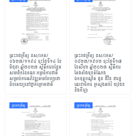
ព្រះរាជក្រឹត្យ នស/រកត/
ព្រះរាជក្រឹត្យ នស/រកត/
០៦២៣/១១៩៤ ចុះថ្ងៃទី១៤ ខែ
០៨២៣/១៩០២ ចុះថ្ងៃទី១៧
មិថុនា ឆ្នាំ២០២៣ ស្តីពីការបន្ថែម
ខែសីហា ឆ្នាំ២០២៣ ស្តីពីការ
សមាជិកនៃគណៈកម្មាធិការជាតិ
តែងតាំងមុខតំណែង
សម្រាប់ការអភិវឌ្ឍតាមបែបប្រជា
ឯកឧត្តបណ្ឌិត ជួន ជីវិន ជារដ្ឋ
ធិបតេយ្យនៅថ្នាក់ក្រោមជាតិ
លេខាធិការ ក្រសួងអប់រំ យុវជន
និងកីឡា
ព្រះរាជក្រឹត្យ
ព្រះរាជក្រឹត្យ