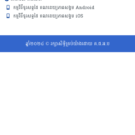
កម្មវិធីទូរសព្ទដៃ គណនេយ្យភាពសង្គម Android
កម្មវិធីទូរសព្ទដៃ គណនេយ្យភាពសង្គម iOS
ឆ្នាំ២០២៤ © រក្សាសិទ្ធិគ្រប់យ៉ាងដោយ គ.ជ.អ.ប