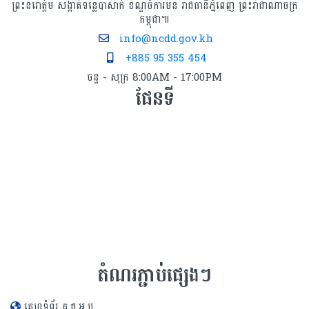
ព្រះនរោត្តម សង្កាត់ទន្លេបាសាក់ ខណ្ឌចំការមន រាជធានីភ្នំពេញ ព្រះរាជាណាចក្រ
កម្ពុជា៕
info@ncdd.gov.kh
+885 95 355 454
ចន្ទ - សុក្រ 8:00AM - 17:00PM
ផែនទី
តំណរភ្ជាប់ផ្សេងៗ
គេហទំព័រ គ.ជ.អ.ប.