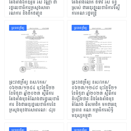
តែងតំាងឯកឧត្ដម រស់ វណ្ណា ជា
តែងតំាងលោក ជំទាវ រស់ ច័ន្ទ
រដ្ឋលេខាធិការក្រសួងសាធា
ស្រស់ ជាអនុរដ្ឋលេខាធិការទីស្ដី
រណការ និងដឹកជញ្ជូន
ការគណៈរដ្ឋមន្ត្រី
ព្រះរាជក្រឹត្យ
ព្រះរាជក្រឹត្យ
ព្រះរាជក្រឹត្យ នស/រកត/
ព្រះរាជក្រឹត្យ នស/រកត/
០៦២៣/១២៥៤ ចុះថ្ងៃទី២២
០៦២៣/១២៤៨ ចុះថ្ងៃទី២១
ខែមិថុនា ឆ្នាំ២០២៣ ស្តីពីការ
ខែមិថុនា ឆ្នាំ២០២៣ ស្តីពីការ
តែងតាំងមុខតំណែងជារដ្ឋលេខាធិ
ដំឡើងឋានៈនិងតែងតាំងមុខ
ការ និងជាអនុរដ្ឋលេខាធិការនៃ
តំណែង ពីសមាជិក មកជាអនុ
ក្រសួងមុខងារសាធារណៈ ៤រូប
ប្រធាន គណៈកម្មាធិការសិទ្ធិ
មនុស្សកម្ពុជា
ព្រះរាជក្រឹត្យ
ព្រះរាជក្រឹត្យ