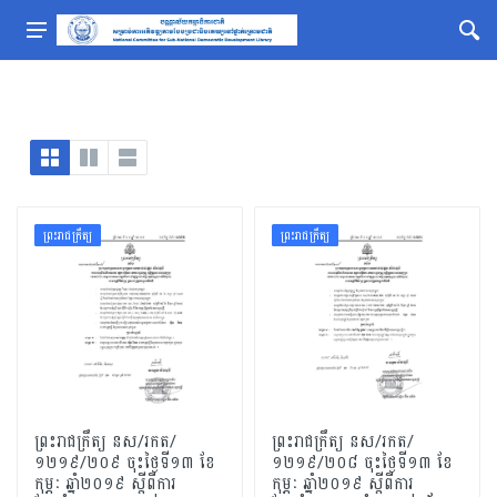
ព្រះរាជក្រឹត្យ
ព្រះរាជក្រឹត្យ
ព្រះរាជក្រឹត្យ ​នស/រកត/
ព្រះរាជក្រឹត្យ ​នស/រកត/
១២១៩/២០៩ ចុះថ្ងៃទី១៣ ខែ
១២១៩/២០៨ ចុះថ្ងៃទី១៣ ខែ
កុម្ភៈ ឆ្នាំ២០១៩ ស្ដីពីការ
កុម្ភៈ ឆ្នាំ២០១៩ ស្ដីពីការ