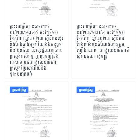
ព្រះរាជក្រឹត្យ នស/រកត/
ព្រះរាជក្រឹត្យ នស/រកត/
០៨២៣/១៧៩៤ ចុះថ្ងៃទី១០
០៨២៣/១៧៨៩ ចុះថ្ងៃទី១០
ខែសីហា ឆ្នាំ២០២៣ ស្តីពីការផ្ទេរ
ខែសីហា ឆ្នាំ២០២៣ ស្តីពីការ
និងតែងតាំងមុខតំណែងឯកឧត្តម
តែងាតាំងមុខតំណែងឯកឧត្តម
ប៊ិន ប៊ុនឆិល ពីអនុរដ្ឋលេខាធិការ
ឃឿង ណាត ជារដ្ឋលេខាធិការទី
ក្រសួងកសិកម្ម រុក្ខាប្រមាញ់និង
ស្តីការគណៈរដ្ឋមន្ត្រី
នេសាទ មកជារដ្ឋលេខាធិការ
ក្រសួងប្រៃសណីយ៍និង
ទូរគមនាគមន៍
ព្រះរាជក្រឹត្យ
ព្រះរាជក្រឹត្យ