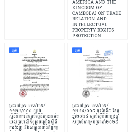
AMERICA AND THE
KINGDOM OF
CAMBODAI ON TRADE
RELATION AND
INTELLECTUAL
PROPERTY RIGHTS
PROTECTION
ច្បាប់
ច្បាប់
ព្រះរាជក្រម នស/រកម/
ព្រះរាជក្រម នស/រកម/
១១២៤/០០៤ ច្បាប់
១២២៤/០០៨ ចុះថ្ងៃទី៥ ខែឆ្នូ
ស្តីពីនិរាករន៍ច្បាប់ស្តីពីការអនុម័ត
ឆ្នាំ២០២៤ ច្បាប់ស្តីពីហិរញ្ញវត្ថុ
យល់ព្រមលើកិច្ចព្រមព្រៀងស្តីពី
សម្រាប់ការគ្រប់គ្រងឆ្នាំ២០២៥
ការជំរុញ និងសម្រួលពាណិជ្ជកម្ម