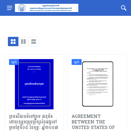
ច្បាប់
ច្បាប់
ក្រមសីលធម៍ចៅក្រម អនុម័ត
AGREEMENT
ដោយឧត្តមក្រុមប្រឹក្សានៃអង្គចៅ
BETWEEN THE
ក្រមថ្ងៃទី០៥ ខែកុម្ភៈ ឆ្នាំ២០០៧
UNITED STATES OF