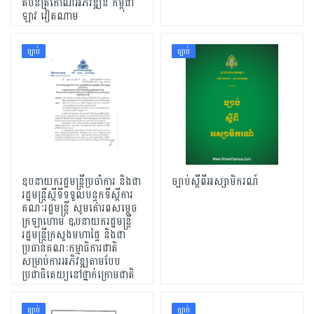
តំបន់ត្រីកោណអភិវឌ្ឍន៍ កម្ពុជា
ឡាវ វៀតណាម
ច្បាប់
ច្បាប់
ឧបនាយករដ្ឋមន្រ្តីប្រចាំការ និងជា
ច្បាប់ស្តីពីអស្សាមិករណ៍
រដ្ឋមន្រ្តីស្តីទីទទួលបន្ទុកទីស្តីការ
គណៈរដ្ឋមន្រ្តី សូមគោរពសម្តេច
ក្រឡាហោម ឩបនាយករដ្ឋមន្រ្តី
រដ្ឋមន្រ្តីក្រសួងមហាផ្ទៃ និងជា
ប្រធានគណៈកម្មាធិការជាតិ
សម្រាប់ការអភិវឌ្ឍតាមបែប
ប្រជាធិតេយ្យនៅថ្នាក់ក្រោមជាតិ
ច្បាប់
ច្បាប់