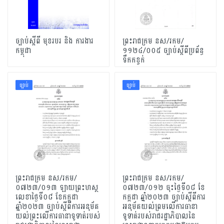
ច្បាប់ស្តីពី មុខរបរ និង​ ការងារ
ព្រះរាជក្រម នស/រកម/
កម្ពុជា
១១២៤/០០៥ ច្បាប់ស្តីពីប្រព័ន្ធ
ទឹកកខ្វក់
ច្បាប់
ច្បាប់
ព្រះរាជក្រម នស/រកម/
ព្រះរាជក្រម នស/រកម/
០៧២៣/០១៣ ឡាយព្រះហស្ថ
០៧២៣/០១២ ចុះថ្ងៃទី០៨ ខែ
លេខាថ្ងៃទី០៨ ខែកក្កដា
កក្កដា ឆ្នាំ២០២៣ ច្បាប់ស្តីពីការ
ឆ្នាំ២០២៣ ច្បាប់ស្តីពីការអនុម័ត
អនុម័តយល់ព្រមលើការធានា
យល់ព្រះលើការធានាទូទាត់របស់
ទូទាត់របស់រាជរដ្ឋាភិបាលនៃ