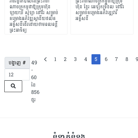
រាជរដ្ឋាភិបាលនៃព្រះរាជា
ព្រះរាជាណាចក្រកម្ពុជាឱ្យក្រុម
ណាចក្រកម្ពុជាឱ្យក្រុមហ៊ុន
ហ៊ុន ខ្មែរ អេឡិកទ្រីខល ផៅវ័រ
ឡាយឃី សូឡា ផៅវ័រ សម្រាប់
សម្រាប់គម្រោងអភិវឌ្ឍេវារី
គម្រោងអភិវឌ្ឍស្ថានីយផលិត
អគ្គីសនី
អគ្គិសនីដើរដោយថាមពលពន្លឺ
ព្រះអាទិត្យ
1
2
3
4
5
6
7
8
បង្ហាញ #
49
-
60
នៃ
856
ជួរ
ទំនាក់ទំនង