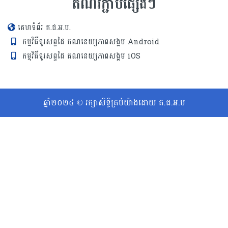
តំណរភ្ជាប់ផ្សេងៗ
គេហទំព័រ គ.ជ.អ.ប.
កម្មវិធីទូរសព្ទដៃ គណនេយ្យភាពសង្គម Android
កម្មវិធីទូរសព្ទដៃ គណនេយ្យភាពសង្គម iOS
ឆ្នាំ២០២៤ © រក្សាសិទ្ធិគ្រប់យ៉ាងដោយ គ.ជ.អ.ប