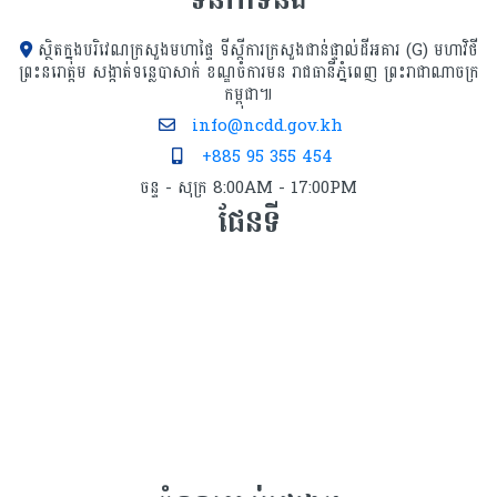
ស្ថិតក្នុងបរិវេណក្រសួងមហាផ្ទៃ ទីស្ដីការក្រសួង​ជាន់ផ្ទាល់ដីអគារ (G) មហាវិថី
ព្រះនរោត្តម សង្កាត់ទន្លេបាសាក់ ខណ្ឌចំការមន រាជធានីភ្នំពេញ ព្រះរាជាណាចក្រ
កម្ពុជា៕
info@ncdd.gov.kh
+885 95 355 454
ចន្ទ - សុក្រ 8:00AM - 17:00PM
ផែនទី