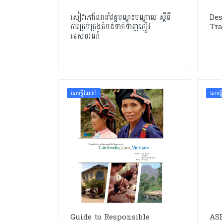
សៀវភៅណែនាំវគ្គបណ្តុះបណ្តាល ស្តីពី
De
ការគ្រប់គ្រងតំបន់ទាក់ទាញភ្ញៀវ
Tra
ទេសចរណ៍
សេចក្ដីណែនាំ
សេចក្
Guide to Responsible
AS