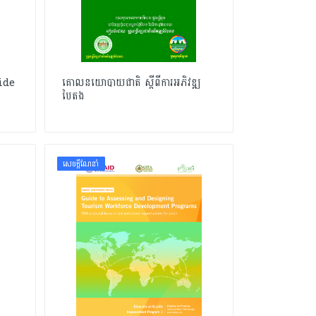
ide
គោលនយោបាយជាតិ ស្តីពីការអភិវឌ្ឍ
បៃតង
សេចក្ដីណែនាំ