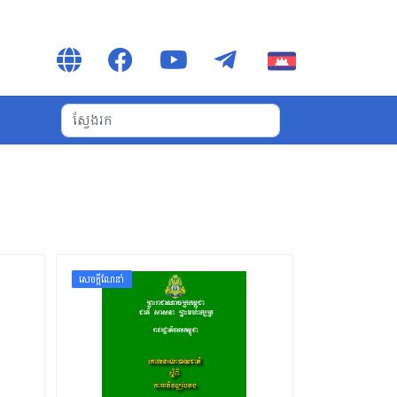
សេចក្ដីណែនាំ