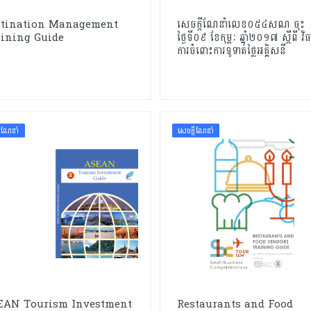
stination Management
សេចក្ដីណែនាំលេខ០៥៤សណ ចុះ
ining Guide
ថ្ងៃទី០៩ ខែកុម្ភៈ ឆ្នាំ២០១៧ ស្ដីពី វិ
ការចំពោះការទូទាត់ថ្លៃអគ្គិសនី
ដីណែនាំ
សេចក្ដីណែនាំ
EAN Tourism Investment
Restaurants and Food