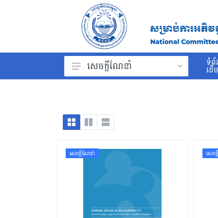
ទំព័
សេចក្ដីណែនាំ
ដើ
ព្រះរាជក្រម
រដ្ឋធម្មនុញ្ញ
ច្បាប់
ព្រះរាជក្រឹត្យ
សេចក្ដីណែនាំ
សេចក្
អនុក្រឹត្យ
សារាចរ
ប្រកាស
សេចក្ដីណែនាំ