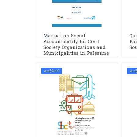
សេចក្ដីសម្រេច
ដីកា
លិខិត
Manual on Social
Qui
ទម្រង់លិខិតលេខាធិការដ្ឋាន
Accountability for Civil
Par
គ.ជ.អ.ប.
Society Organizations and
So
Municipalities in Palestine
សៀវភៅ
របាយការណ៍
សេចក្ដីណែនាំ
សេចក្
ទូទៅ
ឯកសារបណ្ដុះបណ្ដាល សិក្ខាសាលា
និងកិច្ចប្រជុំ