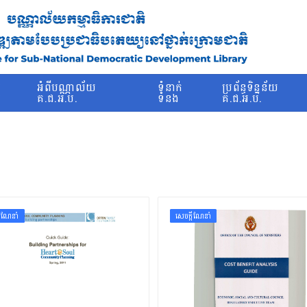
រ
អំពីបណ្ណាល័យ
ទំនាក់
ប្រព័ន្ធទិន្នន័យ
ម
គ.ជ.អ.ប.
ទំនង
គ.ជ.អ.ប.
ដីណែនាំ
សេចក្ដីណែនាំ