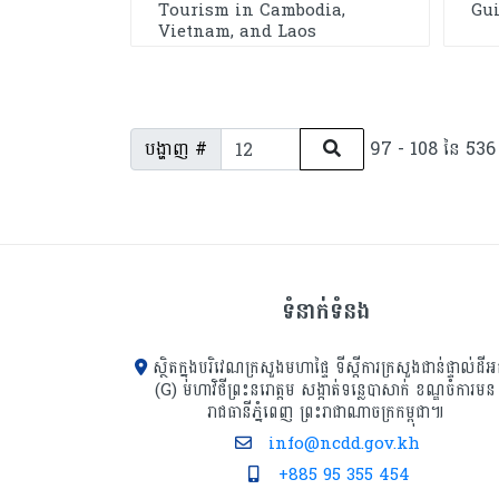
Tourism in Cambodia,
Gu
Vietnam, and Laos
បង្ហាញ #
97 - 108 នៃ 536 
ទំនាក់ទំនង
ស្ថិតក្នុងបរិវេណក្រសួងមហាផ្ទៃ ទីស្ដីការក្រសួង​ជាន់ផ្ទាល់ដីអ
(G) មហាវិថីព្រះនរោត្តម សង្កាត់ទន្លេបាសាក់ ខណ្ឌចំការមន
រាជធានីភ្នំពេញ ព្រះរាជាណាចក្រកម្ពុជា៕
info@ncdd.gov.kh
+885 95 355 454