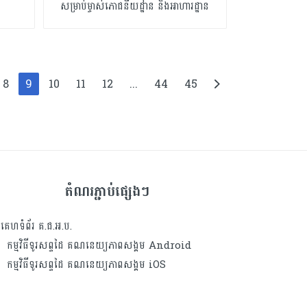
សម្រាប់ម្ចាស់ភោជនីយដ្ឋាន និងអាហារដ្ឋាន
8
9
10
11
12
...
44
45
តំណរភ្ជាប់ផ្សេងៗ
គេហទំព័រ គ.ជ.អ.ប.
កម្មវិធីទូរសព្ទដៃ គណនេយ្យភាពសង្គម Android
កម្មវិធីទូរសព្ទដៃ គណនេយ្យភាពសង្គម iOS