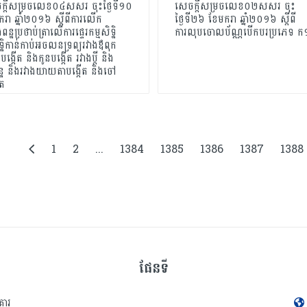
ក្តីសម្រចលេខ០៤សសរ ចុះថ្ងៃទី១០
សេចក្តីសម្រចលេខ០២សសរ ចុះ
រា ឆ្នាំ២០១៦ ស្តីពីការលើក
ថ្ងៃទី២៦ ខែមករា ឆ្នាំ២០១៦ ស្តីពី
ន្ឋប្រថាប់ត្រាលើការផ្ទេរកម្មសិទ្ឋិ
ការលុបចោលប័ណ្ណបើកបរប្រភេទ ក
្ឋិកាន់កាប់អចលនទ្រព្យរវាងឪពុក
យបង្កើត និងកូនបង្កើត រវាងប្តី និង
ន្ឋ និងរវាងយាយតាបង្កើត និងចៅ
ើត
1
2
...
1384
1385
1386
1387
1388
ផែនទី
គារ