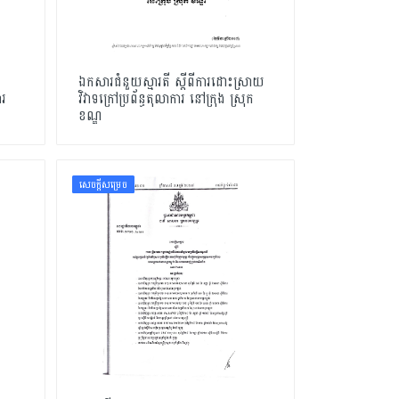
ឯកសារជំនួយស្មារតី ស្តីពីការដោះស្រាយ
ារ
វិវាទក្រៅប្រព័ន្ធតុលាការ នៅក្រុង ស្រុក
ខណ្ឌ
សេចក្ដីសម្រេច