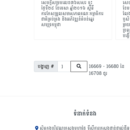
សេចក្តីសម្រចលេខ៣៦សសរ ចុះ
សេច
ថ្ងៃទី២៥ ខែមេសា ឆ្នាំ២០១៦ ស្តីពី
ខែមក
ការកែសម្រួលសមាសភាពគណៈកម្មាធិការ
លែងព
ជាតិគ្រប់គ្រង និងអភិវឌ្ឍន៍តំបន់ឆ្នេរ
ឬសិទ
សមុទ្រកម្ពុជា
ម្តា
ប្រព
បង្ក
បង្ហាញ #
16669 - 16680 នៃ
16708 ជួរ
ទំនាក់ទំនង
ស្ថិតក្នុងបរិវេណក្រសួងមហាផ្ទៃ ទីស្ដីការក្រសួង​ជាន់ផ្ទាល់ដីអ