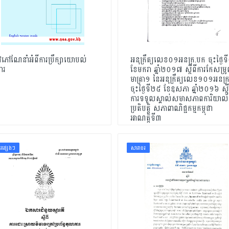
ភៅណែនាំអំពីការប្រឹក្សាយោបល់
អនុក្រឹត្យលេខ០១អនក្រ.បក ចុះថ្ងៃ
ារ
ខែមករា ឆ្នាំ២០១៧ ស្តីពីការកែសម្រ
មាត្រា១ នៃអនុក្រឹត្យលេខ១០១អនក្
ចុះថ្ងៃទី២៥ ខែឧសភា ឆ្នាំ២០១៦ ស្តី
ការទទួលស្គាល់សមាសភាពការិយាល
ប្រតិបត្តិ សភាពាណិជ្ជកម្មកម្ពុជា
អាណត្តិទី៣
រផ្សេងៗ
សារាចរ