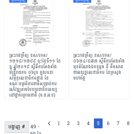
ព្រះរាជក្រឹត្យ នស/រកត/
ព្រះរាជក្រឹត្យ នស/រកត/
១២១៨/១៣៨៥ ចុះថ្ងៃទី១១ ខែ
០៦២៤/៥៧៣ ស្តីពីការតែងតាំង
ធ្នូ ឆ្នាំ២០១៨ ស្តីពីការតែងតាំង
មុខតំណែងឯកឧត្តម នី គឹមសាន
មន្ត្រីរាជការ ០៦រូប ក្នុងរចនា
ជាអនុរដ្ឋលេខាធិការ នៃក្រសួង
សម្ព័ន្ធលេខាធិការដ្ឋាន នៃ
មហាផ្ទៃ
គណៈកម្មាធិការជាតិសម្រាប់ការ
អភិវឌ្ឍតាមបែបប្រជាធិបតេយ្យ
នៅថ្នាក់ក្រោមជាតិ (គ.ជ.អ.ប)
1
2
3
4
5
6
7
8
បង្ហាញ #
49 -
60 នៃ