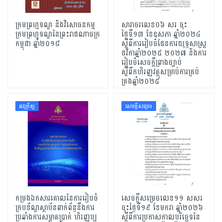
ក្រមព្រហ្មទណ្ឌ និងវិសោធនកម្ម
សារាចរលេខ០៦ សរ ចុះ
ក្រមព្រហ្មទណ្ឌនៃព្រះរាជណាចក្រ
ថ្ងៃទី១៣​ ខែឧសភា ឆ្នាំ២០២៤
កម្ពុជា ឆ្នាំ២០១៨
ស្តីពីការរៀបចំផែនការយុទ្ធសាស្ដ្រ
ថវិកាឆ្នាំ២០២៥ ២០២៧ និងការ
រៀបចំសេចក្តីព្រាងច្បាប់
ស្តីពីកហិរញ្ញវត្ថុសម្រាប់ការគ្រប់
គ្រងឆ្នាំ២០២៥
អនុក្រឹត្យ
សេចក្ដីសម្រេច
កម្រងឯកសារគោលនៃការរៀបចំ
សេចក្តីសម្រេចលេខ១១ សសរ
ក្របខ័ណ្ឌស្ថាប័នពាក់ព័ន្ធនឹងការ
ចុះថ្ងៃទី១៩ ខែមករា ឆ្នាំ២០២៦
ប្រឆាំងការសម្អាតប្រាក់ ហិរញ្ញប្ប
ស្តីពីការប្រកាសកាលបរិច្ឆេទនៃ