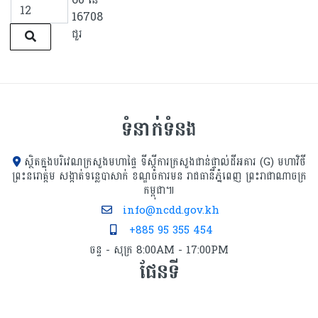
16708
ជួរ
ទំនាក់ទំនង
ស្ថិតក្នុងបរិវេណក្រសួងមហាផ្ទៃ ទីស្ដីការក្រសួង​ជាន់ផ្ទាល់ដីអគារ (G) មហាវិថី
ព្រះនរោត្តម សង្កាត់ទន្លេបាសាក់ ខណ្ឌចំការមន រាជធានីភ្នំពេញ ព្រះរាជាណាចក្រ
កម្ពុជា៕
info@ncdd.gov.kh
+885 95 355 454
ចន្ទ - សុក្រ 8:00AM - 17:00PM
ផែនទី