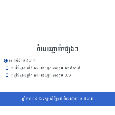
តំណរភ្ជាប់ផ្សេងៗ
គេហទំព័រ គ.ជ.អ.ប.
កម្មវិធីទូរសព្ទដៃ គណនេយ្យភាពសង្គម Android
កម្មវិធីទូរសព្ទដៃ គណនេយ្យភាពសង្គម iOS
ឆ្នាំ២០២៤ © រក្សាសិទ្ធិគ្រប់យ៉ាងដោយ គ.ជ.អ.ប