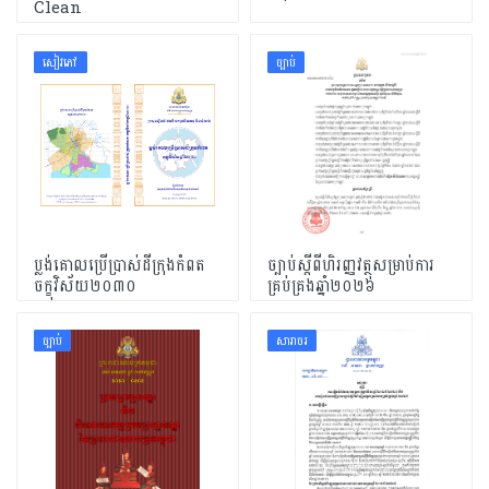
Clean
សៀវភៅ
ច្បាប់
ប្លង់គោលប្រើប្រាស់ដីក្រុងកំពត
ច្បាប់ស្តីពីហិរញ្ញវត្ថុសម្រាប់ការ
ចក្ខុវិស័យ២០៣០
គ្រប់គ្រងឆ្នាំ២០២៦
ច្បាប់
សារាចរ