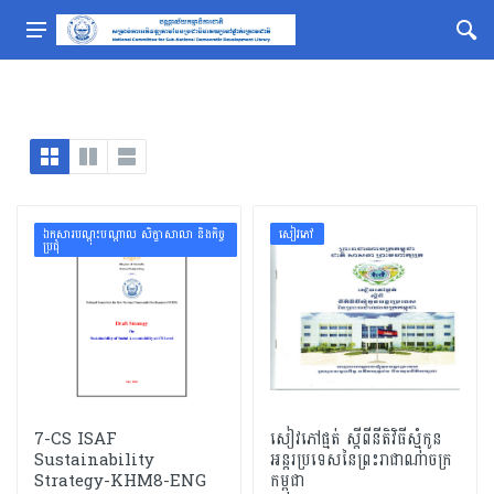
ឯកសារបណ្ដុះបណ្ដាល សិក្ខាសាលា និងកិច្ច
សៀវភៅ
ប្រជុំ
7-CS ISAF
សៀវភៅផ្មត់ ស្ដីពីនីតិវិធីស្មុំកូន
Sustainability
អន្តរប្រទេសនៃព្រះរាជាណាចក្រ
Strategy-KHM8-ENG
កម្ពុជា