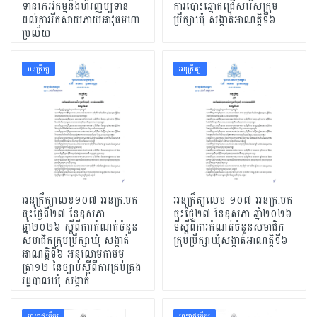
ទានភេរវកម្មនិងហិរញ្ញប្បទាន
ការបោះឆ្នោតជ្រើសរើសក្រុម
ដល់ការរីកសាយភាយអាវុធមហា
ប្រឹក្សាឃុំ សង្កាត់អាណត្តិទី៦
ប្រល័យ
អនុក្រឹត្យ
អនុក្រឹត្យ
អនុក្រឹត្យលេខ១០៧ អនក្រ.បក
អនុក្រឹត្យលេខ ១០៧ អនក្រ.បក
ចុះថ្ងៃទី២៧ ខែឧសភា
ចុះថ្ងៃ២៧ ខែឧសភា ឆ្នាំ២០២៦
ឆ្នាំ២០២៦ ស្តីពីការកំណត់ចំនួន
ទីស្ដីពីការកំណត់ចំនួនសមាជិក
សមាជិកក្រុមប្រឹក្សាឃុំ សង្កាត់
ក្រុមប្រឹក្សាឃុំសង្កាត់អាណត្តិទី៦
អាណត្តិទី៦ អនុលោមតាមម
ត្រា១២ នៃច្បាប់ស្តីពីការគ្រប់គ្រង
រដ្ឋបាលឃុំ សង្តាត់
ព្រះរាជក្រឹត្យ
ព្រះរាជក្រឹត្យ