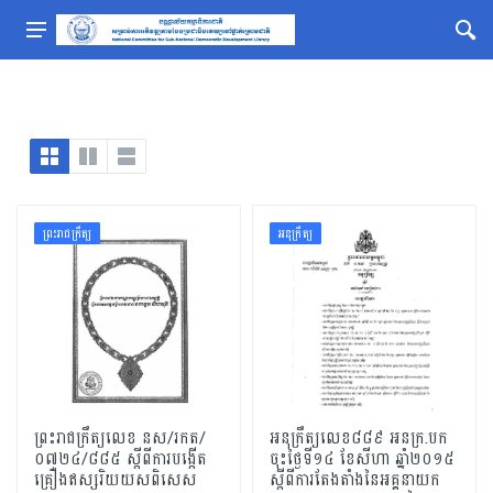
ព្រះរាជក្រឹត្យ
អនុក្រឹត្យ
ព្រះរាជក្រឹត្យលេខ នស/រកត/
អនុក្រឹត្យលេខ៨៨៩ អនក្រ.បក
០៧២៤/៨៨៥ ស្ដីពីការបង្កើត
ចុះថ្ងៃទី១៤ ខែសីហា ឆ្នាំ២០១៥
គ្រឿងឥស្សរិយយសពិសេស
ស្តីពីការតែងតាំងនៃអគ្គនាយក