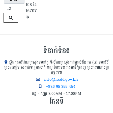
108 នៃ
16707
ជួរ
ទំនាក់ទំនង
ស្ថិតក្នុងបរិវេណក្រសួងមហាផ្ទៃ ទីស្ដីការក្រសួង​ជាន់ផ្ទាល់ដីអគារ (G) មហាវិថី
ព្រះនរោត្តម សង្កាត់ទន្លេបាសាក់ ខណ្ឌចំការមន រាជធានីភ្នំពេញ ព្រះរាជាណាចក្រ
កម្ពុជា៕
info@ncdd.gov.kh
+885 95 355 454
ចន្ទ - សុក្រ 8:00AM - 17:00PM
ផែនទី