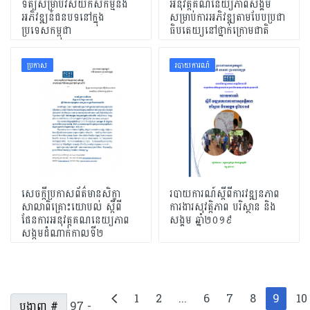
ទិត្យសម្រាប់វិស័យកសិកម្មនិង
អនុវត្តគណនេយ្យភាពសង្គម
អភិវឌ្ឍន៍ជនបទនៅក្នុង
សម្រាប់ការអភិវឌ្ឍតាមបែបប្រជា
ប្រទេសកម្ពុជា
ធិបតេយ្យនៅថ្នាក់ក្រោមជាតិ
ប្រកាស
របាយការណ៍
សេចក្តីប្រកាសព័ត៌មានសិក្ខា
របាយការណ៍ស្តីពីការវឌ្ឍនភាព
សាលាពិគ្រោះយោបល់ ស្ពីពី
ការងារសុវត្ដិភាព បរិស្ថាន និង
ផែនការអនុវត្តគណនេយ្យភាព
សង្គម ឆ្នាំ២០១៩
សង្កមដំណាក់កាលទី២
1
2
...
6
7
8
9
10
បង្ហាញ #
97 -