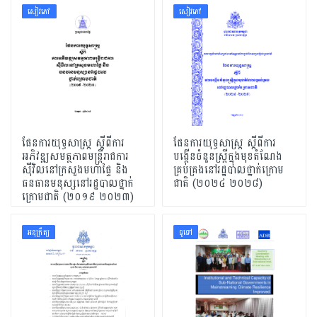
សៀវភៅ
សៀវភៅ
ផែនការយុទ្ធសាស្រ្ត ស្តីពីការ
ផែនការយុទ្ធសាស្រ្ត ស្តីពីការ
អភិវឌ្ឍសមត្ថភាពមន្ត្រីរាជការ
បង្កើនចំនួនស្ត្រីក្នុងមុខតំណែង
ស៊ីវិលនៅក្រសួងមហាផ្ទៃ និង
គ្រប់គ្រងនៅរដ្ឋបាលថ្នាក់ក្រោម
ធនធានមនុស្សនៅរដ្ឋបាលថ្នាក់
ជាតិ (២០២៤ ២០២៨)
ក្រោមជាតិ (២០១៩ ២០២៣)
អនុក្រឹត្យ
ទូទៅ