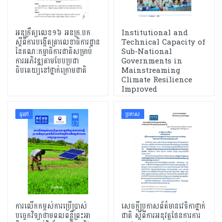
អនុក្រឹត្យលេខ១៦ អនក្រ.បក
Institutional and
ស្តីពីការបង្កើតត្រាលេខាធិការដ្ឋាន
Technical Capacity of
នៃគណៈកម្មាធិការជាតិសម្រាប់
Sub-National
ការអភិវឌ្ឍតាមបែប​ប្រជា
Governments in
ធិបតេយ្យនៅថ្នាក់ក្រោមជាតិ
Mainstreaming
Climate Resilience
Improved
ទូទៅ
ប្រកាស
ការលើកកម្ពស់ការប្រើប្រាស់
សេចក្តីប្រកាសព័ត៌មានវេទិកាថ្នាក់
បច្ចេកវិទ្យាថាមពលពន្លឺព្រះអា
ជាតិ ស្តីពីការអនុវត្តផែនការការ