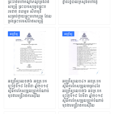
ព្រះរាជមហាកណ្ឋាភណ្ឌគ្រងរាជ
ដ្ឋានរដ្ឋបាលក្រសួងមហាផ្ទៃ
សម្បត្តិ ព្រះបាទសម្តេចព្រះប
រមនាថ នរោត្តម សីហមុនី
សម្រាប់ថ្វាយព្រះមហាក្សត្រ ដែល
គ្រងព្រះបរមសិរីរាជសម្បត្ដិ
អនុក្រឹត្យ
អនុក្រឹត្យ
អនុក្រឹត្យលេខ៣៦ អនុក្រ.បក
អនុក្រឹត្យលេខ៤១ អនក្រ.បក
ចុះថ្ងៃទី១៨ ខែមីនា ឆ្នាំ២០១៥
ស្តីពីការកែសម្រួលមាត្រា៤នៃ
ស្តីពីការកែសម្រួលប្រាក់បំណាច់
អនុក្រឹត្យលេខ៣៦ អនក្រ.បក
មុខងារមន្រ្តីរាជការស៊ីវិល
ចុះថ្ងៃទី១៨ ខែមីនា ឆ្នាំ២០១៥
ស្តីពីការកែសម្រួលប្រាក់បំណាច់
មុខងារមន្រ្តីរាជការស៊ីវិល