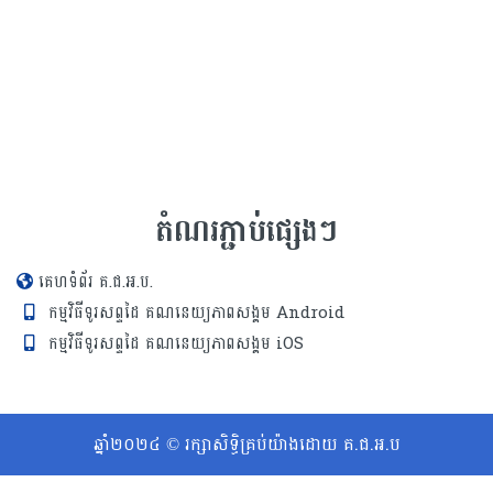
តំណរភ្ជាប់ផ្សេងៗ
គេហទំព័រ គ.ជ.អ.ប.
កម្មវិធីទូរសព្ទដៃ គណនេយ្យភាពសង្គម Android
កម្មវិធីទូរសព្ទដៃ គណនេយ្យភាពសង្គម iOS
ឆ្នាំ២០២៤ © រក្សាសិទ្ធិគ្រប់យ៉ាងដោយ គ.ជ.អ.ប