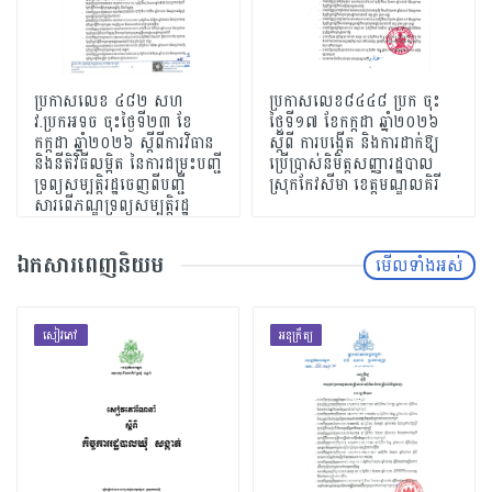
ប្រកាសលេខ ៤៨២ សហ​
ប្រកាសលេខ៨៤៤៨ ប្រក ចុះ
វ.ប្រកអទច ចុះថ្ងៃទី២៣ ខែ
ថ្ងៃទី១៧ ខែកក្កដា ឆ្នាំ២០២៦
កក្កដា ឆ្នាំ២០២៦ ស្ដីពីការវិធាន
ស្ដីពី ការបង្កើត និងការដាក់ឱ្យ
និងនីតិវិធីលម្អិត នៃការជម្រះបញ្ជី
ប្រើប្រាស់និមិត្ដសញ្ញារដ្ឋបាល
ទ្រព្យសម្បត្ដិរដ្ឋចេញពីបញ្ជី
ស្រុកកែវសីមា ខេត្ដមណ្ឌលគិរី
សារពើភណ្ឌទ្រព្យសម្បត្ដិរដ្ឋ
ឯកសារពេញនិយម
មើលទាំងអស់
សៀវភៅ
អនុក្រឹត្យ