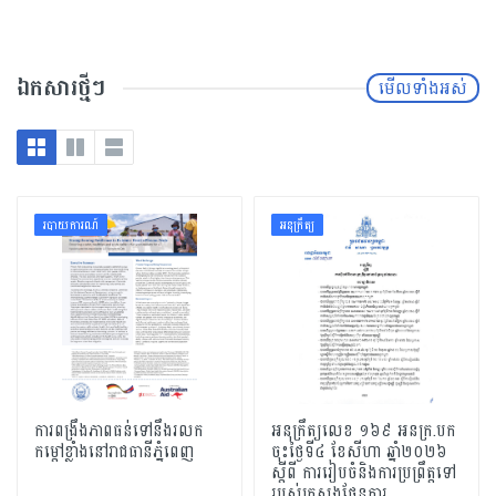
ឯកសារថ្មីៗ
មើលទាំងអស់
របាយការណ៍
អនុក្រឹត្យ
ការពង្រឹងភាពធន់ទៅនឹងរលក
អនុក្រឹត្យលេខ ១៦​៩ អនក្រ.បក
កម្ដៅខ្លាំងនៅរាជធានីភ្នំពេញ
ចុះថ្ងៃទី៤ ខែសីហា ឆ្នាំ២០២៦
ស្តីពី ការរៀបចំនិងការប្រព្រឹត្តទៅ
របស់ក្រសួងផែនការ