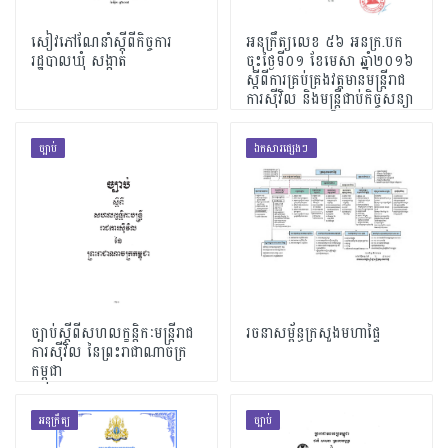
សៀវភៅណែនាំស្តីពីកិច្ចការ
អនុក្រឹត្យលេខ ៥៦ អនក្រ.បក
រដ្ឋបាលឃុំ សង្កាត់
ចុះថ្ងៃទី០១ ខែមេសា ឆ្នាំ២០១៦
ស្តីពីការគ្រប់គ្រងវត្តមានមន្ត្រីរាជ
ការស៊ីវិល និងមន្ត្រីជាប់កិច្ចសន្យា
ច្បាប់
ឯកសារផ្សេងៗ
ច្បាប់ស្តី​ពី​សហ​លក្ខ​ន្តិកៈ​មន្ត្រីរាជ​
រចនាសម្ព័ន្ធក្រសួងមហាផ្ទៃ
ការ​ស៊ី​វិល​ នៃ​ព្រះ​រា​ជា​ណា​ចក្រ​
កម្ពុជា
អនុក្រឹត្យ
ច្បាប់