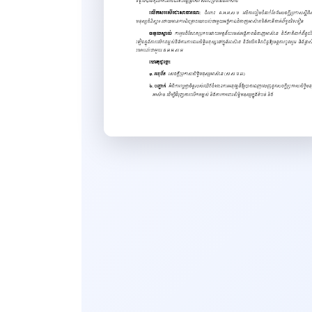
Decision
ដីកា
Letter
Form NCDD
Book
Report
Home
ឯកសារបណ្ដុះបណ្ដាល សិក្ខាសាលា
និងកិច្ចប្រជុំ