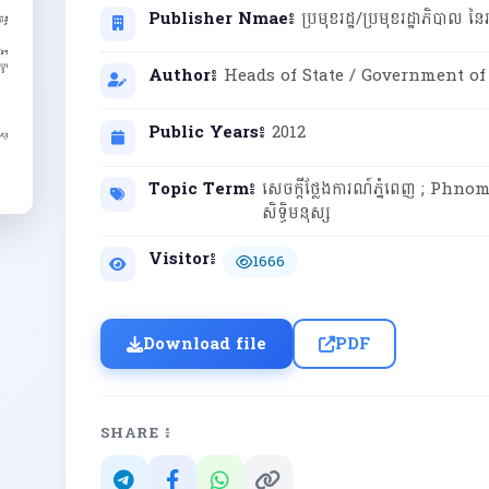
Publisher Nmae៖
ប្រមុខរដ្ឋ/ប្រមុខរដ្ឋាភិបាល 
Author៖
Heads of State / Government o
Public Years៖
2012
Topic Term៖
សេចក្តីថ្លែងការណ៍ភ្នំពេញ ; P
សិទ្ធិមនុស្ស
Visitor៖
1666
Download file
PDF
SHARE ៖