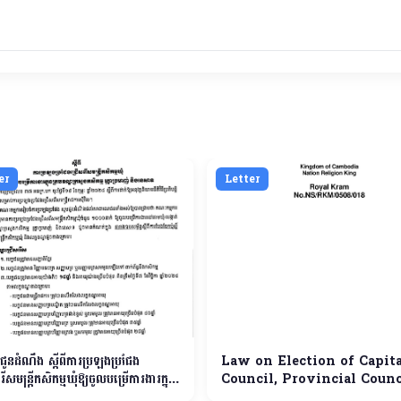
er
Letter
ីជូនដំណឹង ស្តីពីការប្រឡងប្រជែង
Law on Election of Capita
ើសមន្ត្រីកសិកម្មឃុំឱ្យចូលបម្រើការងារក្នុង
Council, Provincial Counc
ណ្ឌក្រសួងកសិកម្ម រុក្ខាប្រមាញ់ និងនេសាទ
Municipal Council, Distri