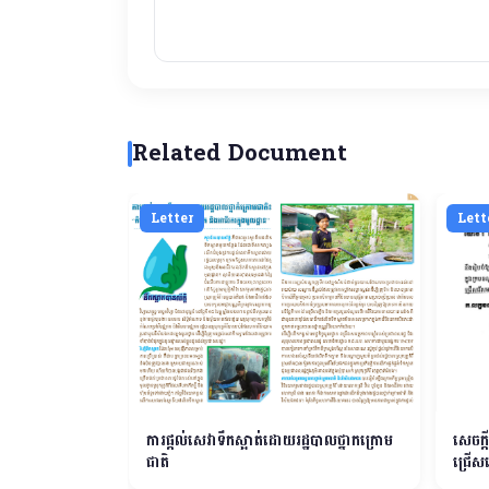
Related Document
Letter
Lett
ចុះក្នុងបញ្ជីគណៈ
ការផ្តល់សេវាទឹកស្អាត់ដោយរដ្ឋបាលថ្នាកក្រោម
សេចក្ត
ុជា
ជាតិ
ជ្រើសរ
ក្របខ័