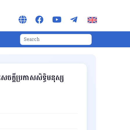
សេចក្តីប្រកាសសិទ្ធិមនុស្ស