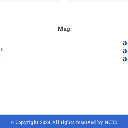
Council and Khan Counci
Map
le
,
© Copyright 2024 All rights reserved by NCDD