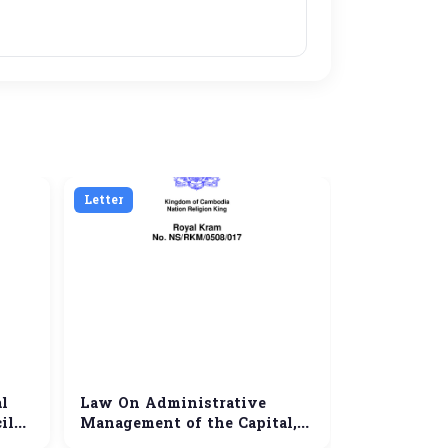
Letter
Letter
l
Law On Administrative
គោរពជូន ឯកឧត្
il
Management of the Capital,
នៃគណៈអភិបាលរាជ
ct
Provinces, Municipalities,