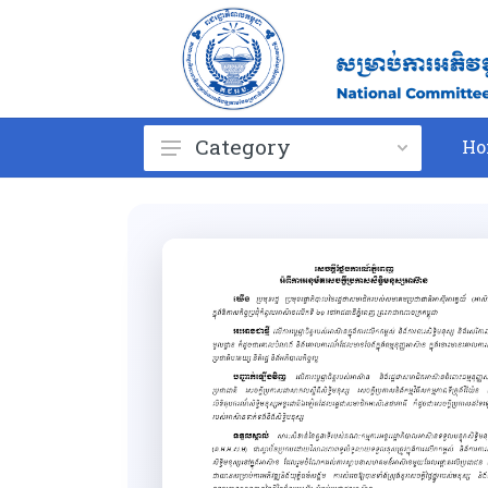
Category
Ho
ព្រះរាជក្រម
Royal Kram
Law
Royal Decree
Sub-decree
Circular
Prakas
Giudeline