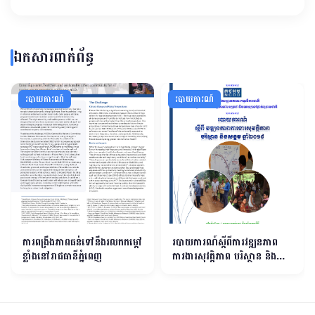
ឯកសារពាក់ព័ន្ធ
របាយការណ៍
របាយការណ៍
ការពង្រឹងភាពធន់ទៅនឹងរលកកម្ដៅ
របាយការណ៍ស្តីពីការវឌ្ឍនភាព
ខ្លាំងនៅរាជធានីភ្នំពេញ
ការងារសុវត្ដិភាព បរិស្ថាន និង
សង្គម ឆ្នាំ២០១៩