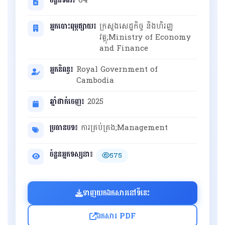
អ្នកបោះពុម្ពផ្សាយ៖
ក្រសួងសេដ្ឋកិច្ច និងហិរញ្ញ
វត្ថុ;Ministry of Economy
and Finance
អ្នកនិពន្ធ៖
Royal Government of
Cambodia
ឆ្នាំដាក់ចេញ៖
2025
ប្រធានបទ៖
ការគ្រប់គ្រង;Management
ចំនួនអ្នកទស្សនា៖
575
ទាញយកឯកសារនៅទីនេះ
ឯកសារ PDF