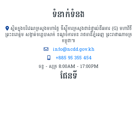
ទំនាក់ទំនង
ស្ថិតក្នុងបរិវេណក្រសួងមហាផ្ទៃ ទីស្ដីការក្រសួង​ជាន់ផ្ទាល់ដីអគារ (G) មហាវិថី
ព្រះនរោត្តម សង្កាត់ទន្លេបាសាក់ ខណ្ឌចំការមន រាជធានីភ្នំពេញ ព្រះរាជាណាចក្រ
កម្ពុជា៕
info@ncdd.gov.kh
+885 95 355 454
ចន្ទ - សុក្រ 8:00AM - 17:00PM
ផែនទី