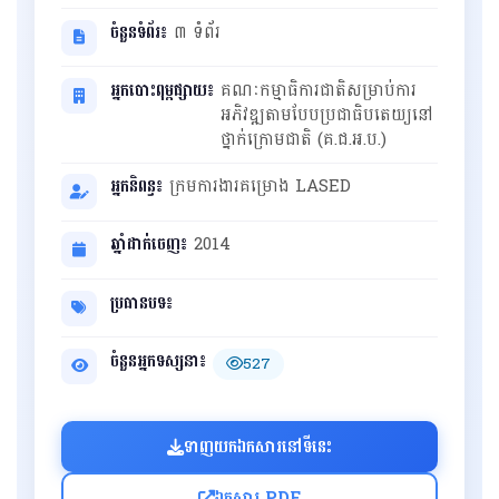
ចំនួនទំព័រ៖
៣ ទំព័រ
អ្នកបោះពុម្ពផ្សាយ៖
គណៈកម្មាធិការជាតិសម្រាប់ការ
អភិវឌ្ឍតាមបែបប្រជាធិបតេយ្យនៅ
ថ្នាក់ក្រោមជាតិ (គ.ជ.អ.ប.)
អ្នកនិពន្ធ៖
ក្រមការងារគម្រោង LASED
ឆ្នាំដាក់ចេញ៖
2014
ប្រធានបទ៖
ចំនួនអ្នកទស្សនា៖
527
ទាញយកឯកសារនៅទីនេះ
ឯកសារ PDF