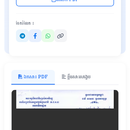
ចែករំលែក ៖
ឯកសារ PDF
ខ្លឹមសារសង្ខេប