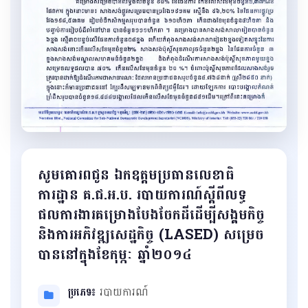
សូមគោរពជូន ឯកឧត្តមប្រធានលេខាធិ
ការដ្ឋាន គ.ជ.អ.ប. របាយការណ៍ស្តីពីលទ្ធ
ផលការងារគម្រោងបែងចែកដីដើម្បីសង្គមកិច្ច
និងការអភិវឌ្ឍសេដ្ឋកិច្ច (LASED) សម្រេច
បាននៅក្នុងខែកុម្ភៈ​ ឆ្នាំ២០១៤
ប្រភេទ៖
របាយការណ៍