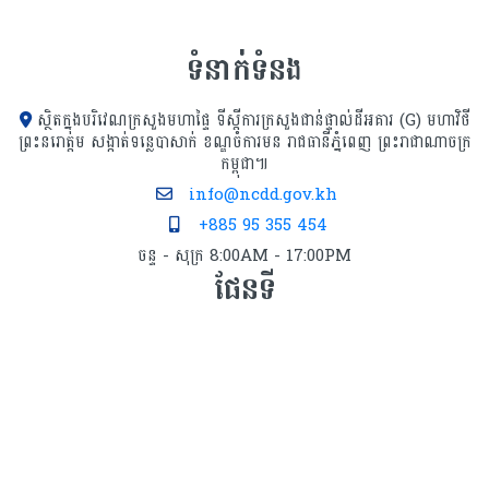
ទំនាក់ទំនង
ស្ថិតក្នុងបរិវេណក្រសួងមហាផ្ទៃ ទីស្ដីការក្រសួង​ជាន់ផ្ទាល់ដីអគារ (G) មហាវិថី
ព្រះនរោត្តម សង្កាត់ទន្លេបាសាក់ ខណ្ឌចំការមន រាជធានីភ្នំពេញ ព្រះរាជាណាចក្រ
កម្ពុជា៕
info@ncdd.gov.kh
+885 95 355 454
ចន្ទ - សុក្រ 8:00AM - 17:00PM
ផែនទី