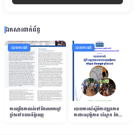
ឯកសារពាក់ព័ន្ធ
របាយការណ៍
របាយការណ៍
ការពង្រឹងភាពធន់ទៅនឹងរលកកម្ដៅ
របាយការណ៍ស្តីពីការវឌ្ឍនភាព
ខ្លាំងនៅរាជធានីភ្នំពេញ
ការងារសុវត្ដិភាព បរិស្ថាន និង
សង្គម ឆ្នាំ២០១៩