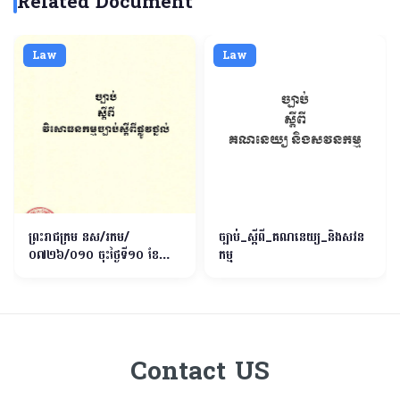
Related Document
Law
Law
ព្រះរាជក្រម នស/រកម/
ច្បាប់_ស្ដីពី_គណនេយ្យ_និងសវន
០៧២៦/០១០ ចុះថ្ងៃទី១០​ ខែ
កម្ម
កក្កដា ឆ្នាំ២០២៦ ស្តីពី វិសោធន
កម្មច្បាប់ស្តីពីផ្លូវថ្នល់
Contact US