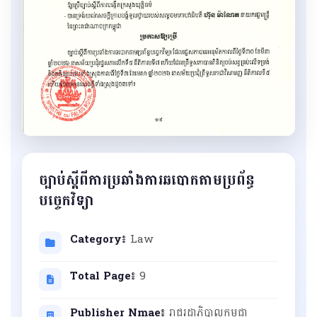
ច្បាប់ស្តីពីការប្រឆាំងការឆបោកតាមប្រព័ន្ធ
បច្ចេកវិទ្យា
Category៖
Law
Total Page៖
9
Publisher Nmae៖
រាជរដ្ឋាភិបាលកម្ពុជា