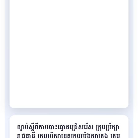
ច្បាប់ស្ដីពីការបោះឆ្នោតជ្រើសរើស ក្រុមប្រឹក្សា
រាជធានី ក្រុមប្រឹក្សាខេត្ដក្រុមប្រឹងក្សាក្រុង ក្រុម