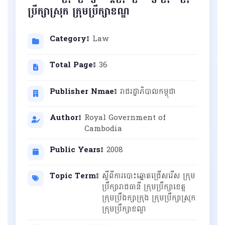
ប្រឹក្សាស្រុក ក្រុមប្រឹក្សាខណ្ឌ
Category៖
Law
Total Page៖
36
Publisher Nmae៖
រាជរដ្ឋាភិបាលកម្ពុជា
Author៖
Royal Government of
Cambodia
Public Years៖
2008
Topic Term៖
ស្ដីពីការបោះឆ្នោតជ្រើសរើស ក្រុម
ប្រឹក្សារាជធានី ក្រុមប្រឹក្សាខេត្ដ
ក្រុមប្រឹងក្សាក្រុង ក្រុមប្រឹក្សាស្រុក
ក្រុមប្រឹក្សាខណ្ឌ