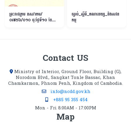
ព្រះរាជក្រម នស/រកម/
ច្បាប់_ស្ដីពី_គណនេយ្យ_និងសវន
០៧២៦/០១០ ចុះថ្ងៃទី១០​ ខែ
កម្ម
កក្កដា ឆ្នាំ២០២៦ ស្តីពី វិសោធន
កម្មច្បាប់ស្តីពីផ្លូវថ្នល់
Contact US
Ministry of Interior, Ground Floor, Building (G),
Norodom Blvd., Sangkat Tonle Bassac, Khan
Chamkarmon, Phnom Penh, Kingdom of Cambodia.
info@ncdd.gov.kh
+885 95 355 454
Mon - Fri 8:00AM - 17:00PM
Map